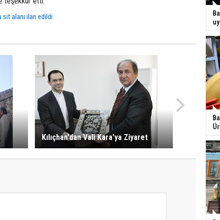
teşekkür etti.
Ba
sit alanı ilan edildi
uy
Ba
Ür
Kılıçhan'dan Vali Kara'ya Ziyaret