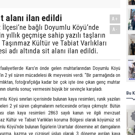
 alanı ilan edildi
A+
 İlçesi’ne bağlı Doyumlu Köyü’nde
A-
n yıllık geçmişe sahip yazılı taşların
 Taşınmaz Kültür ve Tabiat Varlıkları
 adı altında sit alanı ilan edildi.
Ziy
 faaliyetlerde Kars’ın önde gelen muhtarlarından Doyumlu Köyü
in 2 yıl süren mücadelesi ilk meyvesini verdi. “Bir parmağında on
mlıktan, fotoğrafçılığa kadar bir çok işte öne çıkan genç muhtar
ının olumlu sonuç vermesini büyük bir sevinçle karşıladı.
Bu K
lu Köyü sınırları içerisinde bulunan kaya resimleri, runik yazıları
eleri 2 yıl süren çalışmalarım neticesinde ortaya çıkmıştır. Bütün
rası olan kaya resimleri 2863 sayılı kanun ve ilgili mevzuat
z Kültür ve Tabiat Varlıkları koruma Bölgesi olarak köyümüz sit
yumlu Köyü’nde bulunan figürlerin Urartular dönemine ait damgaların
 vurma, kazma ve çizgisel üslup olarak 3 döneme ayrılan kaya