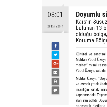
Doyumlu sit
08:01
Kars’ın Susuz
bulunan 13 bi
28 Ekim 2011
olduğu bölge,
Koruma Bölgesi
Kültürel ve sanatsal
Muhtarı Yücel Üzeyir’
marifet” misali ressa
Yücel Üzeyir, çabalar
Muhtar Üzeyir, “Doyum
ve asmalı yatak kitab
insanlığın ortak mi
kapsamındaki Taşınma
alanı ilan edildi. Do
geometrik ölçülerle