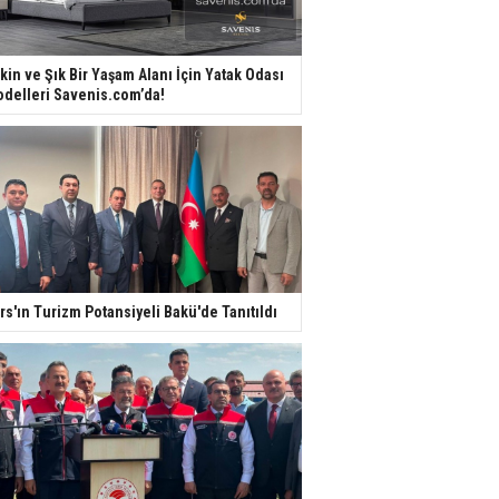
kin ve Şık Bir Yaşam Alanı İçin Yatak Odası
delleri Savenis.com’da!
rs'ın Turizm Potansiyeli Bakü'de Tanıtıldı