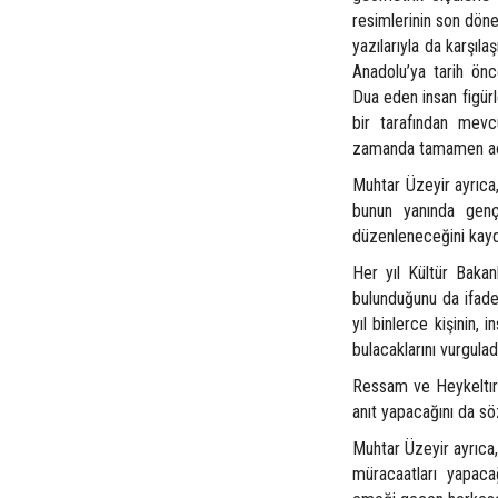
resimlerinin son döne
yazılarıyla da karşıl
Anadolu’ya tarih önc
Dua eden insan figür
bir tarafından mevc
zamanda tamamen açık
Muhtar Üzeyir ayrıca
bunun yanında gençl
düzenleneceğini kayd
Her yıl Kültür Bakan
bulunduğunu da ifade
yıl binlerce kişinin,
bulacaklarını vurgulad
Ressam ve Heykeltıra
anıt yapacağını da sö
Muhtar Üzeyir ayrıca,
müracaatları yapacağ