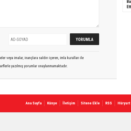
Ba
Ett
er veya imalar, inançlara saldırı içeren, imla kuralları ile
arflerle yazılmış yorumlar onaylanmamaktadır.
Ana Sayfa
Künye
İletişim
Sitene Ekle
RSS
Hüryurt