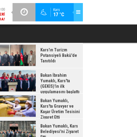
DA!
GÜNCEL / 18:37
Kars
:38
17 °C
BAKAN İBRAHIM YUMAKLI, KARS'TA (GEKİS)'IN ILK
BA
LDI
UYGULAMASINI BAŞLATTI
Kars'ın Turizm
Potansiyeli Bakü'de
Tanıtıldı
Bakan İbrahim
Yumaklı, Kars'ta
(GEKİS)'in ilk
uygulamasını başlattı
Bakan Yumaklı,
Kars'ta Gravyer ve
Kaşar Üretim Tesisini
Ziyaret Etti
Bakan Yumaklı, Kars
Belediyesi'ni Ziyaret