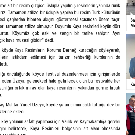
me ait bir resim çizgisel üslupla yapılmış resimlerin yanında runik
aşırız. Tamamen stilize bir üslupla yapılan bu resim Türk kültürünün
esi çağlardan itibaren akışını göstermesi açısından önem taşır.
Sa
Mo
leri tamamen stilize olmuştur. Doyumlu Kaya resimleri köyün dört
uttur. Köyümüz çok eski ve zengin bir tarihe sahiptir. Aynı
 hava müzesi gibidir.” dedi.
, köyde Kaya Resimlerini Koruma Derneği kuracağını söyleyerek,
erin istihdam edilmesi için turizm rehberliği kurslarının da
etti.
lığı öncülüğünde köyde festival düzenlenmesi için girişimlerde
 eden Üzeyir, geleneksel hale getirilecek olan bu festivalde her
Ka
 insanlığın ortak miras olan kaya resimlerini yakından görme fırsatı
ı.
ş Muhtar Yücel Üzeyir, köyde şu an simini saklı tuttuğu dev bir
zlerine ekledi.
 köy yolunun asfalt yapılması için Valilik ve Kaymakamlığa gerekli
ını belirterek, Kaya Resimleri bölgesinin sit alanı olmasında