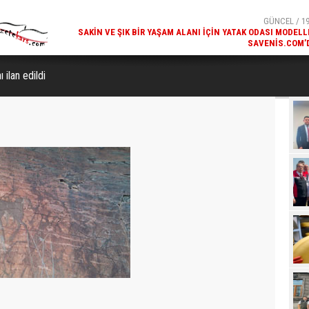
SAVENIS.COM’
GÜNCEL / 18
KARS'IN TURIZM POTANSIYELI BAKÜ'DE TANITI
 ilan edildi