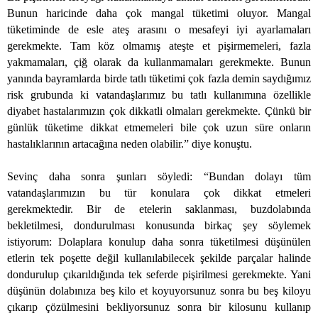
Bunun haricinde daha çok mangal tüketimi oluyor. Mangal
tüketiminde de esle ateş arasını o mesafeyi iyi ayarlamaları
gerekmekte. Tam köz olmamış ateşte et pişirmemeleri, fazla
yakmamaları, çiğ olarak da kullanmamaları gerekmekte. Bunun
yanında bayramlarda birde tatlı tüketimi çok fazla demin saydığımız
risk grubunda ki vatandaşlarımız bu tatlı kullanımına özellikle
diyabet hastalarımızın çok dikkatli olmaları gerekmekte. Çünkü bir
günlük tüketime dikkat etmemeleri bile çok uzun süre onların
hastalıklarının artacağına neden olabilir.” diye konuştu.
Sevinç daha sonra şunları söyledi: “Bundan dolayı tüm
vatandaşlarımızın bu tür konulara çok dikkat etmeleri
gerekmektedir. Bir de etelerin saklanması, buzdolabında
bekletilmesi, dondurulması konusunda birkaç şey söylemek
istiyorum: Dolaplara konulup daha sonra tüketilmesi düşünülen
etlerin tek poşette değil kullanılabilecek şekilde parçalar halinde
dondurulup çıkarıldığında tek seferde pişirilmesi gerekmekte. Yani
düşünün dolabınıza beş kilo et koyuyorsunuz sonra bu beş kiloyu
çıkarıp çözülmesini bekliyorsunuz sonra bir kilosunu kullanıp