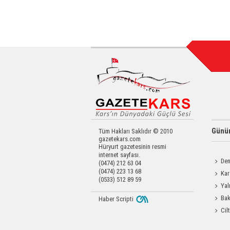
Günün
Tüm Hakları Saklıdır © 2010
gazetekars.com
Hüryurt gazetesinin resmi
internet sayfası.
Den
(0474) 212 63 04
(0474) 223 13 68
Okula 
Kar
(0533) 512 89 59
Değerl
Yal
Bak
Haber Scripti
Üretim 
Cil
Enjeks