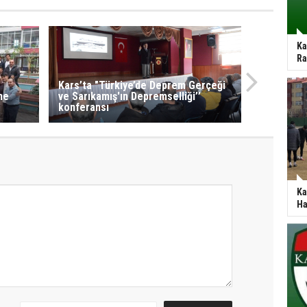
Ka
Ra
Kars’ta "Türkiye’de Deprem Gerçeği
ne
ve Sarıkamış'ın Depremselliği’’
konferansı
Ka
Ha