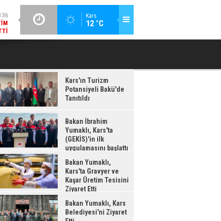
:36
GÜNCEL / 18:34
Kars
12 °C
TIM
BAKAN YUMAKLI, KARS BELEDIYESI'NI ZIYARET ETTI
TAR
TTI
Kars'ın Turizm
Potansiyeli Bakü'de
Tanıtıldı
Bakan İbrahim
Yumaklı, Kars'ta
(GEKİS)'in ilk
uygulamasını başlattı
Bakan Yumaklı,
Kars'ta Gravyer ve
Kaşar Üretim Tesisini
Ziyaret Etti
Bakan Yumaklı, Kars
Belediyesi'ni Ziyaret