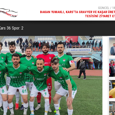
GÜNCEL / 18:37
GÜNCEL / 18
TA (GEKİS)'IN ILK
BAKAN YUMAKLI, KARS'TA GRAVYER VE KAŞAR ÜRE
MASINI BAŞLATTI
TESISINI ZIYARET E
Kars 36 Spor: 2