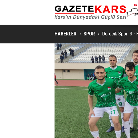
GÜNCEL / 18:38
 POTANSIYELI BAKÜ'DE TANITILDI
BAKAN İBRAHIM YUMAKLI, KARS'
UYGULA
HABERLER
SPOR
Derecik Spor: 3 - 