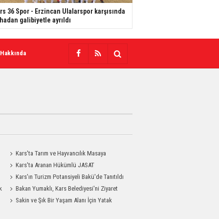
rs 36 Spor - Erzincan Ulalarspor karşısında
hadan galibiyetle ayrıldı
 Hakkında
Kars'ta Tarım ve Hayvancılık Masaya
Yatırıldı
Kars'ta Aranan Hükümlü JASAT
Operasyonuyla Yakalandı
Kars'ın Turizm Potansiyeli Bakü'de Tanıtıldı
k
Bakan Yumaklı, Kars Belediyesi'ni Ziyaret
Etti
Sakin ve Şık Bir Yaşam Alanı İçin Yatak
Odası Modelleri Savenis.com’da!