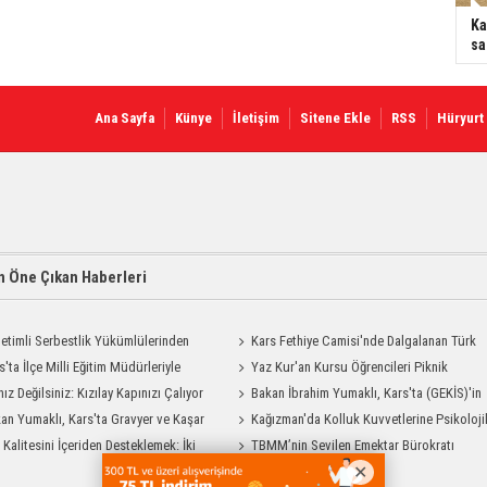
Ka
sa
Ana Sayfa
Künye
İletişim
Sitene Ekle
RSS
Hüryurt
 Öne Çıkan Haberleri
etimli Serbestlik Yükümlülerinden
Kars Fethiye Camisi'nde Dalgalanan Türk
Temizlik Desteği
s'ta İlçe Milli Eğitim Müdürleriyle
Bayrağı Görenlerin Beğenisini Topladı
Yaz Kur'an Kursu Öğrencileri Piknik
endirme Toplantısı
nız Değilsiniz: Kızılay Kapınızı Çalıyor
Coşkusu Yaşadı
Bakan İbrahim Yumaklı, Kars'ta (GEKİS)'in
an Yumaklı, Kars'ta Gravyer ve Kaşar
ilk uygulamasını başlattı
Kağızman'da Kolluk Kuvvetlerine Psikoloji
Tesisini Ziyaret Etti
t Kalitesini İçeriden Desteklemek: İki
İlk Yardım Eğitimi
TBMM’nin Sevilen Emektar Bürokratı
iyon Uygulamasının Karşılaştırması
Durdağı Yıldırım’ın Acı Günü