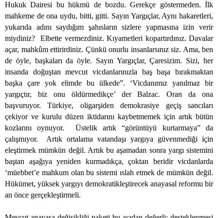
Hukuk Dairesi bu hükmü de bozdu. Gerekçe göstermeden. İlk
mahkeme de ona uydu, bitti, gitti. Sayın Yargıçlar, Aynı hakaretleri,
yukarıda adını saydığım şahısların sizlere yapmasına izin verir
miydiniz?
Elbette vermezdiniz. Kıyametleri kopartırdınız. Davalar
açar, mahkûm ettirirdiniz. Çünkü onurlu insanlarsınız siz. Ama, ben
de öyle, başkaları da öyle. Sayın Yargıçlar, Çaresizim. Sizi, her
insanda doğuştan mevcut vicdanlarınızla baş başa bırakmaktan
başka çare yok elimde bu ülkede”. ‘Vicdanımız yanılmaz bir
yargıçtır, biz onu öldürmedikçe’ der Balzac. Oran da ona
başvuruyor. Türkiye, oligarşiden demokrasiye geçiş sancıları
çekiyor ve kurulu düzen iktidarını kaybetmemek için artık bütün
kozlarını oynuyor.
Üstelik artık “görüntüyü kurtarmaya” da
çalışmıyor.
Artık ortalama vatandaşı yargıya güvenmediği için
eleştirmek mümkün değil. Artık bu aşamadan sonra yargı sistemini
baştan aşağıya yeniden kurmadıkça, çoktan beridir vicdanlarda
‘müebbet’e mahkum olan bu sistemi ıslah etmek de mümkün değil.
Hükümet, yüksek yargıyı demokratikleştirecek anayasal reformu bir
an önce gerçekleştirmeli.
Mevcut anayasa değişikliği paketi bu açıdan değerli; desteklenmesi