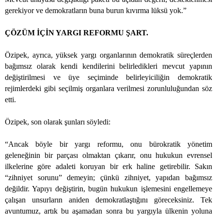
gerekiyor ve demokratların buna burun kıvırma lüksü yok.”
ÇÖZÜM İÇİN YARGI REFORMU ŞART.
Özipek, ayrıca, yüksek yargı organlarının demokratik süreçlerden
bağımsız olarak kendi kendilerini belirledikleri mevcut yapının
değiştirilmesi ve üye seçiminde belirleyiciliğin demokratik
rejimlerdeki gibi seçilmiş organlara verilmesi zorunluluğundan söz
etti.
Özipek, son olarak şunları söyledi:
“Ancak böyle bir yargı reformu, onu bürokratik yönetim
geleneğinin bir parçası olmaktan çıkarır, onu hukukun evrensel
ilkelerine göre adaleti koruyan bir erk haline getirebilir. Sakın
“zihniyet sorunu” demeyin; çünkü zihniyet, yapıdan bağımsız
değildir. Yapıyı değiştirin, bugün hukukun işlemesini engellemeye
çalışan unsurların aniden demokratlaştığını göreceksiniz. Tek
avuntumuz, artık bu aşamadan sonra bu yargıyla ülkenin yoluna