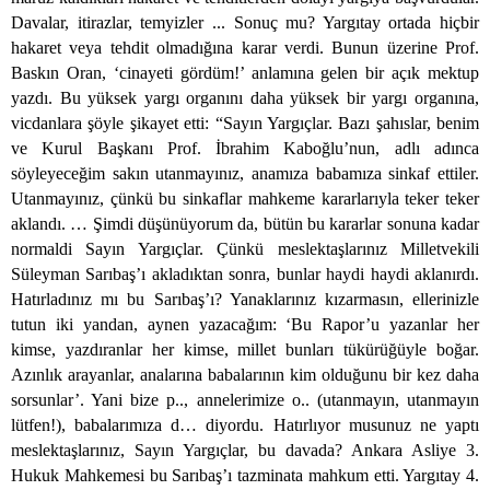
Davalar, itirazlar, temyizler ... Sonuç mu? Yargıtay ortada hiçbir
hakaret veya tehdit olmadığına karar verdi. Bunun üzerine Prof.
Baskın Oran, ‘cinayeti gördüm!’ anlamına gelen bir açık mektup
yazdı. Bu yüksek yargı organını daha yüksek bir yargı organına,
vicdanlara şöyle şikayet etti: “Sayın Yargıçlar. Bazı şahıslar, benim
ve Kurul Başkanı Prof. İbrahim Kaboğlu’nun, adlı adınca
söyleyeceğim sakın utanmayınız, anamıza babamıza sinkaf ettiler.
Utanmayınız, çünkü bu sinkaflar mahkeme kararlarıyla teker teker
aklandı. … Şimdi düşünüyorum da, bütün bu kararlar sonuna kadar
normaldi Sayın Yargıçlar. Çünkü meslektaşlarınız Milletvekili
Süleyman Sarıbaş’ı akladıktan sonra, bunlar haydi haydi aklanırdı.
Hatırladınız mı bu Sarıbaş’ı? Yanaklarınız kızarmasın, ellerinizle
tutun iki yandan, aynen yazacağım: ‘Bu Rapor’u yazanlar her
kimse, yazdıranlar her kimse, millet bunları tükürüğüyle boğar.
Azınlık arayanlar, analarına babalarının kim olduğunu bir kez daha
sorsunlar’. Yani bize p.., annelerimize o.. (utanmayın, utanmayın
lütfen!), babalarımıza d… diyordu. Hatırlıyor musunuz ne yaptı
meslektaşlarınız, Sayın Yargıçlar, bu davada? Ankara Asliye 3.
Hukuk Mahkemesi bu Sarıbaş’ı tazminata mahkum etti. Yargıtay 4.