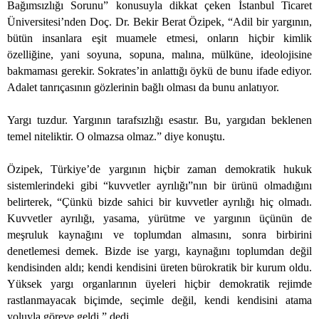
Bağımsızlığı Sorunu” konusuyla dikkat çeken İstanbul Ticaret
Üniversitesi’nden Doç. Dr. Bekir Berat Özipek, “Adil bir yargının,
bütün insanlara eşit muamele etmesi, onların hiçbir kimlik
özelliğine, yani soyuna, sopuna, malına, mülküne, ideolojisine
bakmaması gerekir. Sokrates’in anlattığı öykü de bunu ifade ediyor.
Adalet tanrıçasının gözlerinin bağlı olması da bunu anlatıyor.
Yargı tuzdur. Yargının tarafsızlığı esastır. Bu, yargıdan beklenen
temel niteliktir. O olmazsa olmaz.” diye konuştu.
Özipek, Türkiye’de yargının hiçbir zaman demokratik hukuk
sistemlerindeki gibi “kuvvetler ayrılığı”nın bir ürünü olmadığını
belirterek, “Çünkü bizde sahici bir kuvvetler ayrılığı hiç olmadı.
Kuvvetler ayrılığı, yasama, yürütme ve yargının üçünün de
meşruluk kaynağını ve toplumdan almasını, sonra birbirini
denetlemesi demek. Bizde ise yargı, kaynağını toplumdan değil
kendisinden aldı; kendi kendisini üreten bürokratik bir kurum oldu.
Yüksek yargı organlarının üyeleri hiçbir demokratik rejimde
rastlanmayacak biçimde, seçimle değil, kendi kendisini atama
yoluyla göreve geldi.” dedi.