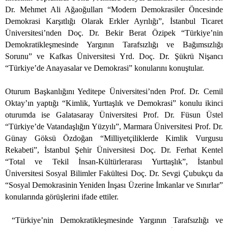
Dr. Mehmet Ali Ağaoğulları “Modern Demokrasiler Öncesinde
Demokrasi Karşıtlığı Olarak Erkler Ayrılığı”, İstanbul Ticaret
Üniversitesi’nden Doç. Dr. Bekir Berat Özipek “Türkiye’nin
Demokratikleşmesinde Yargının Tarafsızlığı ve Bağımsızlığı
Sorunu” ve Kafkas Üniversitesi Yrd. Doç. Dr. Şükrü Nişancı
“Türkiye’de Anayasalar ve Demokrasi” konularını konuştular.
Oturum Başkanlığını Yeditepe Üniversitesi’nden Prof. Dr. Cemil
Oktay’ın yaptığı “Kimlik, Yurttaşlık ve Demokrasi” konulu ikinci
oturumda ise Galatasaray Üniversitesi Prof. Dr. Füsun Üstel
“Türkiye’de Vatandaşlığın Yüzyılı”, Marmara Üniversitesi Prof. Dr.
Günay Göksü Özdoğan “Milliyetçiliklerde Kimlik Vurgusu
Rekabeti”, İstanbul Şehir Üniversitesi Doç. Dr. Ferhat Kentel
“Total ve Tekil İnsan-Kültürlerarası Yurttaşlık”, İstanbul
Üniversitesi Sosyal Bilimler Fakültesi Doç. Dr. Sevgi Çubukçu da
“Sosyal Demokrasinin Yeniden İnşası Üzerine İmkanlar ve Sınırlar”
konularında görüşlerini ifade ettiler.
“Türkiye’nin Demokratikleşmesinde Yargının Tarafsızlığı ve