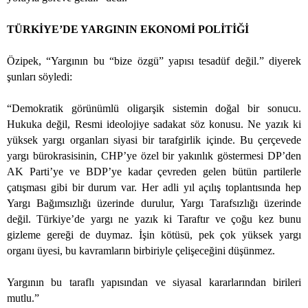
TÜRKİYE’DE YARGININ EKONOMİ POLİTİĞİ
Özipek, “Yargının bu “bize özgü” yapısı tesadüf değil.” diyerek
şunları söyledi:
“Demokratik görünümlü oligarşik sistemin doğal bir sonucu.
Hukuka değil, Resmi ideolojiye sadakat söz konusu. Ne yazık ki
yüksek yargı organları siyasi bir tarafgirlik içinde. Bu çerçevede
yargı bürokrasisinin, CHP’ye özel bir yakınlık göstermesi DP’den
AK Parti’ye ve BDP’ye kadar çevreden gelen bütün partilerle
çatışması gibi bir durum var. Her adli yıl açılış toplantısında hep
Yargı Bağımsızlığı üzerinde durulur, Yargı Tarafsızlığı üzerinde
değil. Türkiye’de yargı ne yazık ki Taraftır ve çoğu kez bunu
gizleme gereği de duymaz. İşin kötüsü, pek çok yüksek yargı
organı üyesi, bu kavramların birbiriyle çelişeceğini düşünmez.
Yargının bu taraflı yapısından ve siyasal kararlarından birileri
mutlu.”