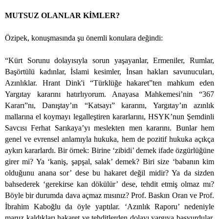
MUTSUZ OLANLAR KİMLER?
Özipek, konuşmasında şu önemli konulara değindi:
“Kürt Sorunu dolayısıyla sorun yaşayanlar, Ermeniler, Rumlar,
Başörtülü kadınlar, İslami kesimler, İnsan hakları savunucuları,
Azınlıklar. Hrant Dink'i “Türklüğe hakaret”ten mahkum eden
Yargıtay kararını hatırlıyorum. Anayasa Mahkemesi’nin “367
Kararı”nı, Danıştay’ın “Katsayı” kararını, Yargıtay’ın azınlık
mallarına el koymayı legalleştiren kararlarını, HSYK’nun Şemdinli
Savcısı Ferhat Sarıkaya’yı meslekten men kararını. Bunlar hem
genel ve evrensel anlamıyla hukuka, hem de pozitif hukuka açıkça
aykırı kararlardı. Bir örnek: Birine ‘zibidi’ demek ifade özgürlüğüne
girer mi? Ya ‘kaniş, şapşal, salak’ demek? Biri size ‘babanın kim
olduğunu anana sor’ dese bu hakaret değil midir? Ya da sizden
bahsederek ‘gerekirse kan dökülür’ dese, tehdit etmiş olmaz mı?
Böyle bir durumda dava açmaz mısınız? Prof. Baskın Oran ve Prof.
İbrahim Kaboğlu da öyle yaptılar. ‘Azınlık Raporu’ nedeniyle
maruz kaldıkları hakaret ve tehditlerden dolayı yargıya başvurdular.