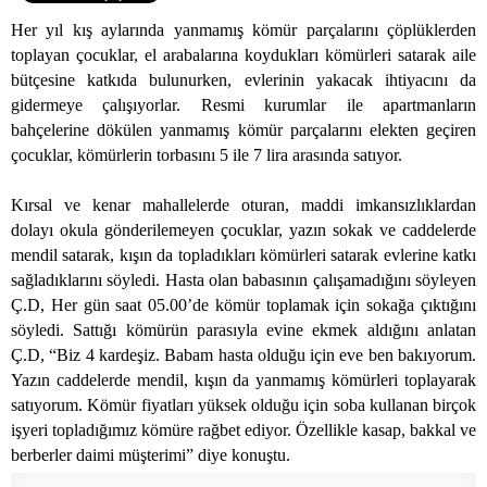
Her yıl kış aylarında yanmamış kömür parçalarını çöplüklerden
toplayan çocuklar, el arabalarına koydukları kömürleri satarak aile
bütçesine katkıda bulunurken, evlerinin yakacak ihtiyacını da
gidermeye çalışıyorlar. Resmi kurumlar ile apartmanların
bahçelerine dökülen yanmamış kömür parçalarını elekten geçiren
çocuklar, kömürlerin torbasını 5 ile 7 lira arasında satıyor.
Kırsal ve kenar mahallelerde oturan, maddi imkansızlıklardan
dolayı okula gönderilemeyen çocuklar, yazın sokak ve caddelerde
mendil satarak, kışın da topladıkları kömürleri satarak evlerine katkı
sağladıklarını söyledi. Hasta olan babasının çalışamadığını söyleyen
Ç.D, Her gün saat 05.00’de kömür toplamak için sokağa çıktığını
söyledi. Sattığı kömürün parasıyla evine ekmek aldığını anlatan
Ç.D, “Biz 4 kardeşiz. Babam hasta olduğu için eve ben bakıyorum.
Yazın caddelerde mendil, kışın da yanmamış kömürleri toplayarak
satıyorum. Kömür fiyatları yüksek olduğu için soba kullanan birçok
işyeri topladığımız kömüre rağbet ediyor. Özellikle kasap, bakkal ve
berberler daimi müşterimi” diye konuştu.