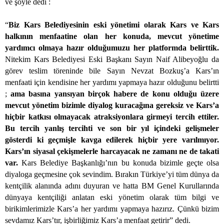
ve şöyle dedi :
“
Biz Kars Belediyesinin eski yönetimi olarak Kars ve Kars
halkının menfaatine olan her konuda, mevcut yönetime
yardımcı olmaya hazır olduğumuzu her platformda belirttik.
Nitekim Kars Belediyesi Eski Başkanı Sayın Naif Alibeyoğlu da
görev teslim töreninde bile Sayın Nevzat Bozkuş’a Kars’ın
menfaati için kendisine her yardımı yapmaya hazır olduğunu belirtti
;
ama basına yansıyan birçok habere de konu olduğu üzere
mevcut yönetim bizimle diyalog kuracağına gereksiz ve Kars’a
hiçbir katkısı olmayacak atraksiyonlara girmeyi tercih ettiler.
Bu tercih yanlış tercihti ve son bir yıl içindeki gelişmeler
gösterdi ki geçmişle kavga edilerek hiçbir yere varılmıyor.
Kars’ın siyasal çekişmelerle harcayacak ne zamanı ne de takati
var.
Kars Belediye Başkanlığı’nın bu konuda bizimle geçte olsa
diyaloga geçmesine çok sevindim. Bırakın Türkiye’yi tüm dünya da
kentçilik alanında adını duyuran ve hatta BM Genel Kurullarında
dünyaya kentçiliği anlatan eski yönetim olarak tüm bilgi ve
birikimlerimizle Kars’a her yardımı yapmaya hazırız. Çünkü
bizim
sevdamız Kars’tır, işbirliğimiz Kars’a menfaat getirir” dedi.