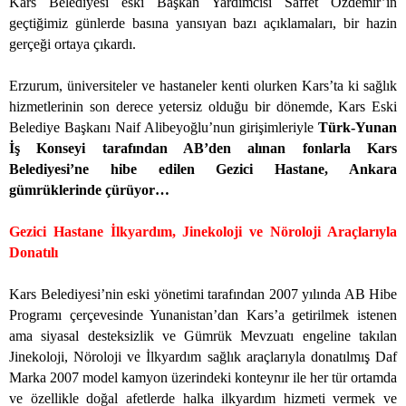
Kars Belediyesi eski Başkan Yardımcısı Saffet Özdemir’in
geçtiğimiz günlerde basına yansıyan bazı açıklamaları, bir hazin
gerçeği ortaya çıkardı.
Erzurum, üniversiteler ve hastaneler kenti olurken Kars’ta ki sağlık
hizmetlerinin son derece yetersiz olduğu bir dönemde, Kars Eski
Belediye Başkanı Naif Alibeyoğlu’nun girişimleriyle
Türk-Yunan
İş Konseyi tarafından AB’den alınan fonlarla Kars
Belediyesi’ne hibe edilen Gezici Hastane, Ankara
gümrüklerinde çürüyor…
Gezici Hastane İlkyardım, Jinekoloji ve Nöroloji Araçlarıyla
Donatılı
Kars Belediyesi’nin eski yönetimi tarafından 2007 yılında AB Hibe
Programı çerçevesinde Yunanistan’dan Kars’a getirilmek istenen
ama siyasal desteksizlik ve Gümrük Mevzuatı engeline takılan
Jinekoloji, Nöroloji ve İlkyardım sağlık araçlarıyla donatılmış Daf
Marka 2007 model kamyon üzerindeki konteynır ile her tür ortamda
ve özellikle doğal afetlerde halka ilkyardım hizmeti vermek ve