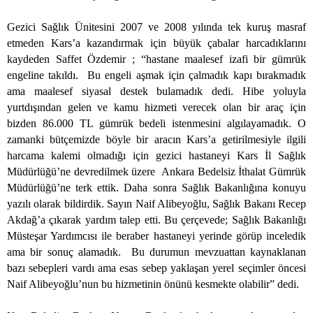
Gezici Sağlık Ünitesini 2007 ve 2008 yılında tek kuruş masraf
etmeden Kars’a kazandırmak için büyük çabalar harcadıklarını
kaydeden Saffet Özdemir ; “hastane maalesef izafi bir gümrük
engeline takıldı.
Bu engeli aşmak için çalmadık kapı bırakmadık
ama maalesef siyasal destek bulamadık dedi. Hibe yoluyla
yurtdışından gelen ve kamu hizmeti verecek olan bir araç için
bizden 86.000 TL gümrük bedeli istenmesini algılayamadık. O
zamanki bütçemizde böyle bir aracın Kars’a getirilmesiyle ilgili
harcama kalemi olmadığı için gezici hastaneyi Kars İl Sağlık
Müdürlüğü’ne devredilmek üzere
Ankara Bedelsiz İthalat Gümrük
Müdürlüğü’ne terk ettik. Daha sonra Sağlık Bakanlığına konuyu
yazılı olarak bildirdik. Sayın Naif Alibeyoğlu, Sağlık Bakanı Recep
Akdağ’a çıkarak yardım talep etti. Bu çerçevede; Sağlık Bakanlığı
Müsteşar Yardımcısı ile beraber hastaneyi yerinde görüp inceledik
ama bir sonuç alamadık.
Bu durumun mevzuattan kaynaklanan
bazı sebepleri vardı ama esas sebep yaklaşan yerel seçimler öncesi
Naif Alibeyoğlu’nun bu hizmetinin önünü kesmekte olabilir” dedi.