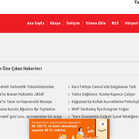
Ya
Ana Sayfa
Künye
İletişim
Sitene Ekle
RSS
Hüryurt
 Öne Çıkan Haberleri
etimli Serbestlik Yükümlülerinden
Kars Fethiye Camisi'nde Dalgalanan Türk
Temizlik Desteği
s'ta Aranan Hükümlü JASAT
Bayrağı Görenlerin Beğenisini Topladı
Yalnız Değilsiniz: Kızılay Kapınızı Çalıyor
yonuyla Yakalandı
s'ta Tarım ve Hayvancılık Masaya
Kağızman'da Kolluk Kuvvetlerine Psikoloji
ı
uma Kurulu Ağustos Ayı Toplantısı
İlk Yardım Eğitimi
MHP Sarıkamış İlçe Kongresi Yoğun
reatif gezi turu, sporseverleri bir araya
Katılımla Gerçekleştirildi
"Kars Gravyerinin Coğrafi İşaret Niteliğinin
Güçlendirilmesi Projesi"