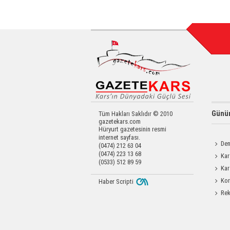
Günün
Tüm Hakları Saklıdır © 2010
gazetekars.com
Hüryurt gazetesinin resmi
internet sayfası.
Den
(0474) 212 63 04
(0474) 223 13 68
Okula 
Kar
(0533) 512 89 59
Operas
Kar
Yatırıld
Kor
Haber Scripti
Yapıldı
Rek
getirdi