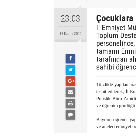
Çocuklara
23:03
İl Emniyet M
Toplum Destek
13 Kasım 2010
personelince
tamamı Emniy
tarafından al
sahibi öğrenci
Titizlikle yapılan a
tespit edilerek, İl
Polislik Büro Amirli
ve öğrenim gördüğü o
Bayram öğrenci yap
ve aileleri emniyet pe