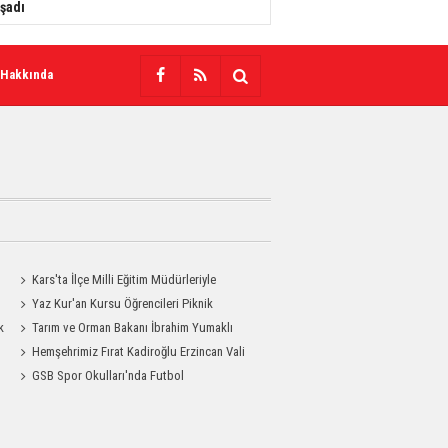
şadı
 Hakkında
Kars'ta İlçe Milli Eğitim Müdürleriyle
Değerlendirme Toplantısı
Yaz Kur'an Kursu Öğrencileri Piknik
k
Coşkusu Yaşadı
Tarım ve Orman Bakanı İbrahim Yumaklı
Kars'a Geliyor
Hemşehrimiz Fırat Kadiroğlu Erzincan Vali
Yardımcılığına Atandı
GSB Spor Okulları'nda Futbol
Antrenmanları Sürüyor