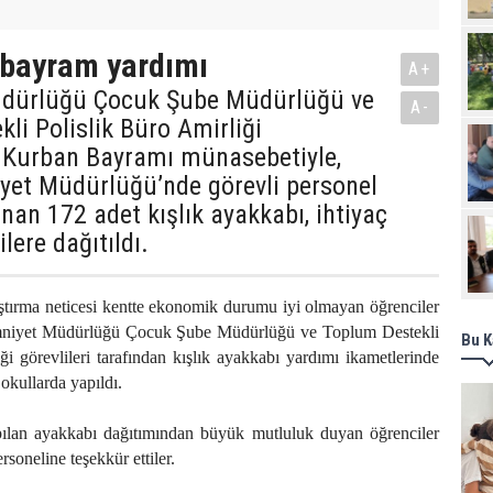
 bayram yardımı
A+
üdürlüğü Çocuk Şube Müdürlüğü ve
A-
li Polislik Büro Amirliği
, Kurban Bayramı münasebetiyle,
et Müdürlüğü’nde görevli personel
ınan 172 adet kışlık ayakkabı, ihtiyaç
lere dağıtıldı.
raştırma neticesi kentte ekonomik durumu iyi olmayan öğrenciler
 Emniyet Müdürlüğü Çocuk Şube Müdürlüğü ve Toplum Destekli
Bu K
ği görevlileri tarafından kışlık ayakkabı yardımı ikametlerinde
kullarda yapıldı.
ılan ayakkabı dağıtımından büyük mutluluk duyan öğrenciler
rsoneline teşekkür ettiler.