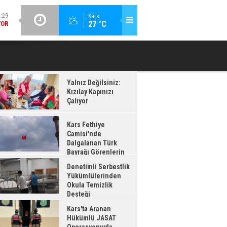
GÜNCEL / 12:26
Kars
:28
27 °C
DENETIMLI SERBESTLIK YÜKÜMLÜLERINDEN OKULA TEMIZLIK
KA
AĞI
DESTEĞI
ADI
Yalnız Değilsiniz:
Kızılay Kapınızı
Çalıyor
Kars Fethiye
Camisi'nde
Dalgalanan Türk
Bayrağı Görenlerin
enisini Topladı
Denetimli Serbestlik
Yükümlülerinden
Okula Temizlik
Desteği
Kars'ta Aranan
Hükümlü JASAT