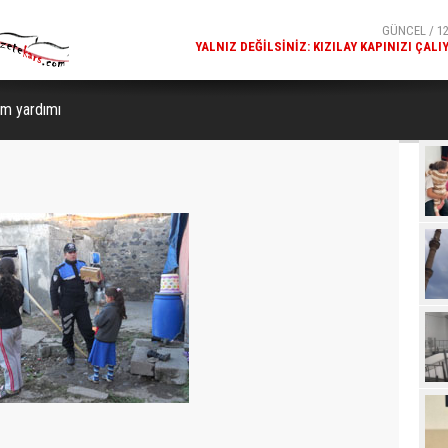
GÜNCEL / 12
KARS FETHIYE CAMISI'NDE DALGALANAN TÜRK BAYR
GÖRENLERIN BEĞENISINI TOPL
am yardımı
Beğ