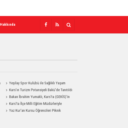
 Hakkında
n
Yeşilay Spor Kulübü ile Sağlıklı Yaşam
Mesajı Sahaya Taşındı
Kars'ın Turizm Potansiyeli Bakü'de Tanıtıldı
Bakan İbrahim Yumaklı, Kars'ta (GEKİS)'in
ilk uygulamasını başlattı
Kars'ta İlçe Milli Eğitim Müdürleriyle
Değerlendirme Toplantısı
Yaz Kur'an Kursu Öğrencileri Piknik
Coşkusu Yaşadı