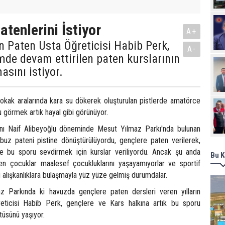
tenlerini İstiyor
A+
rın Paten Usta Öğreticisi Habib Perk,
A-
de devam ettirilen paten kurslarının
asını istiyor.
okak aralarında kara su dökerek oluşturulan pistlerde amatörce
u görmek artık hayal gibi görünüyor.
nı Naif Alibeyoğlu döneminde Mesut Yılmaz Parkı'nda bulunan
 buz pateni pistine dönüştürülüyordu, gençlere paten verilerek,
e bu sporu sevdirmek için kurslar veriliyordu. Ancak şu anda
Bu K
n çocuklar maalesef çocukluklarını yaşayamıyorlar ve sportif
ü alışkanlıklara bulaşmayla yüz yüze gelmiş durumdalar.
z Parkında ki havuzda gençlere paten dersleri veren yılların
eticisi Habib Perk, gençlere ve Kars halkına artık bu sporu
tüsünü yaşıyor.