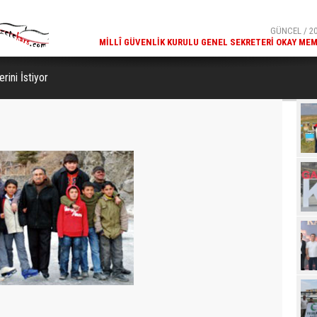
GÜNCEL / 20:18
GÜNCEL / 20
ETIMLERI SÜRÜYOR
MILLÎ GÜVENLIK KURULU GENEL SEKRETERI OKAY MEM
KARS
rini İstiyor