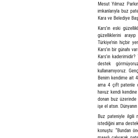
Mesut Yılmaz Parkınd
imkanlarıyla buz pa
Kara ve Belediye Baş
Kars’ın eski güzellik
güzelliklerini aray
Türkiye’nin hiçbir ye
Kars’ın bir günahı var
Kars’ın kaderimidir
destek görmüyoru
kullanamıyoruz. Genç
Benim kendime ait 4 
ama 4 çift patenle o
havuz kendi kendine 
donan buz üzerinde 
işe el atsın. Dünyanı
Buz pateniyle ilgil
istediğini ama destek
konuştu: “Bundan ön
maaşlı çalışarak pat