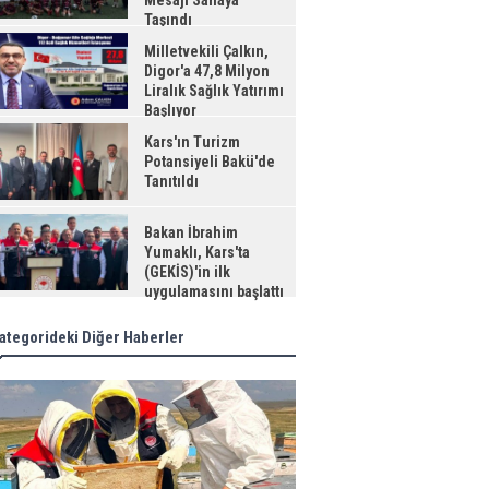
Mesajı Sahaya
Taşındı
Milletvekili Çalkın,
Digor'a 47,8 Milyon
Liralık Sağlık Yatırımı
Başlıyor
Kars'ın Turizm
Potansiyeli Bakü'de
Tanıtıldı
Bakan İbrahim
Yumaklı, Kars'ta
(GEKİS)'in ilk
uygulamasını başlattı
ategorideki Diğer Haberler