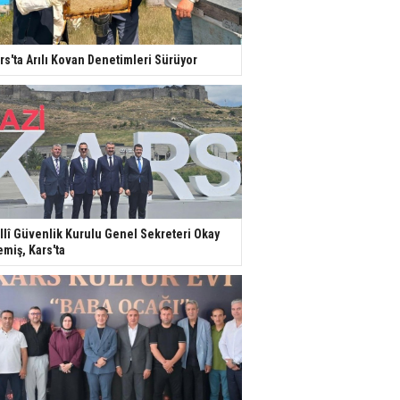
rs'ta Arılı Kovan Denetimleri Sürüyor
llî Güvenlik Kurulu Genel Sekreteri Okay
miş, Kars'ta