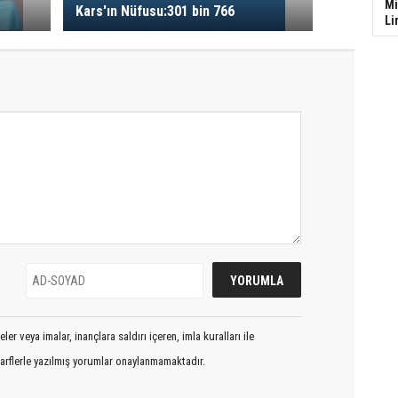
Mi
Kars'ın Nüfusu:301 bin 766
Li
er veya imalar, inançlara saldırı içeren, imla kuralları ile
arflerle yazılmış yorumlar onaylanmamaktadır.