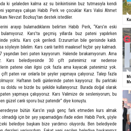
a ki şelaleden kalma az su birikintisinin buz tutmasıyla kendi
teni yapmaya çalışan Habib Perk ve çocuklar Kars Valisi Ahmet
kanı Nevzat Bozkuş’tan destek istediler.
Ka
lerini arayıp bulamadıklarını belirten Habib Perk, “Kars’ın eski
ıp bulamıyoruz. Kars’ta geçmiş yıllarda buz pateni yapılırken
rinde yoktu. Kars çok geriledi. Erzurum’un bile gerisinde kaldı.
sa söyleyin bilelim. Kars canlı tarihti maalesef hiçbir şey kalmadı.
? 7 yaşından beri paten kayıyorum. Halende bırakamıyorum. Ama
z. Kars belediyesinde 30 çift patenimiz var nedense
lerin patene olan ilgisi çok fazla ama kayacak patenimiz yok.
çift paten var onlarla bir şeyler yapmaya çalıyoruz. Talep fazla
Mi
lmuyor. Haftanın belli günlerinde paten kayıyoruz. Bu parktaki
Me
su doldu ve bizde bu şekilde kullanıyoruz. Burada doğal olarak
paten yapmaya çalışıyoruz. Kars Valimize de sesleniyorum; bu
n en güzel canlı sporu buz patendir” diye konuştu.
i neredeyse bütün Kars’ın yaşlı genç fark etmeden kurs almak
 olmadığı için bir şey yapamadığını ifade eden Habib Perk, şöyle
ceki belediye başkanı bize yardımcı oluyordu. Ben belediyede
en dersleri veriyordum. Fakat yeni seçilen belediye başkanımız