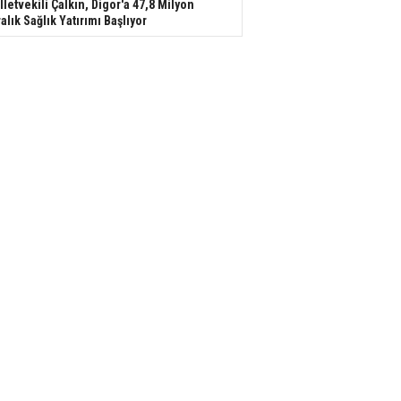
lletvekili Çalkın, Digor'a 47,8 Milyon
ralık Sağlık Yatırımı Başlıyor