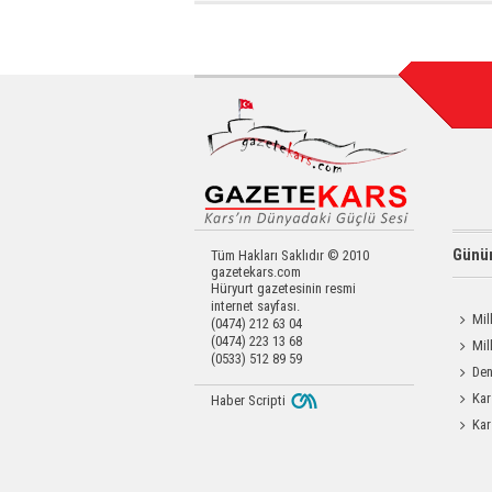
Günün
Tüm Hakları Saklıdır © 2010
gazetekars.com
Hüryurt gazetesinin resmi
internet sayfası.
Mil
(0474) 212 63 04
(0474) 223 13 68
Memiş,
Mil
(0533) 512 89 59
Liralık
Den
Okula 
Kar
Haber Scripti
Yatırıld
Kar
Operas