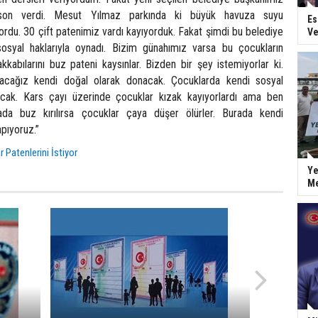
son verdi. Mesut Yılmaz parkında ki büyük havuza suyu
Es
rdu. 30 çift patenimiz vardı kayıyorduk. Fakat şimdi bu belediye
Ve
sosyal haklarıyla oynadı. Bizim günahımız varsa bu çocukların
kabılarını buz pateni kaysınlar. Bizden bir şey istemiyorlar ki.
acağız kendi doğal olarak donacak. Çocuklarda kendi sosyal
nacak. Kars çayı üzerinde çocuklar kızak kayıyorlardı ama ben
da buz kırılırsa çocuklar çaya düşer ölürler. Burada kendi
pıyoruz.”
 Patenlerini İstiyor
Ye
Me