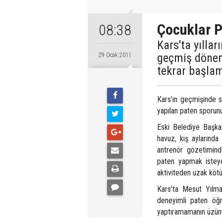
Çocuklar Pa
08:38
Kars'ta yılla
geçmiş dönem
29 Ocak 2011
tekrar başlam
Kars’ın geçmişinde s
yapılan paten sporun
Eski Belediye Başka
havuz, kış aylarında
antrenör gözetimind
paten yapmak isteye
aktiviteden uzak köt
Kars’ta Mesut Yılma
deneyimli paten öğr
yaptıramamanın üzün