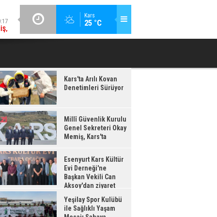
:17
GÜNCEL / 20:16
Kars
25 °C
IŞ,
ESENYURT KARS KÜLTÜR EVI DERNEĞI'NE BAŞKAN VEKILI CAN
YEŞILAY 
'TA
AKSOY'DAN ZIYARET
Kars'ta Arılı Kovan
Denetimleri Sürüyor
Millî Güvenlik Kurulu
Genel Sekreteri Okay
Memiş, Kars'ta
Esenyurt Kars Kültür
Evi Derneği'ne
Başkan Vekili Can
Aksoy'dan ziyaret
Yeşilay Spor Kulübü
ile Sağlıklı Yaşam