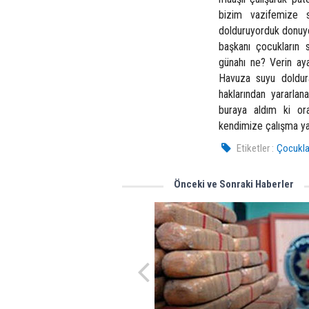
bizim vazifemize 
dolduruyorduk donuyo
başkanı çocukların 
günahı ne? Verin ayak
Havuza suyu doldur
haklarından yararla
buraya aldım ki ora
kendimize çalışma ya
Etiketler :
Çocuklar
Önceki ve Sonraki Haberler