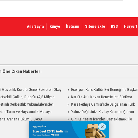
Ana Sayfa
Künye
İletişim
Sitene Ekle
RSS
Hüryurt
 Öne Çıkan Haberleri
lî Güvenlik Kurulu Genel Sekreteri Okay
Esenyurt Kars Kültür Evi Derneği'ne Başka
 Kars'ta
letvekili Çalkın, Digor'a 47,8 Milyon
Vekili Can Aksoy'dan ziyaret
Kars'ta Arılı Kovan Denetimleri Sürüyor
 Sağlık Yatırımı Başlıyor
etimli Serbestlik Yükümlülerinden
Kars Fethiye Camisi'nde Dalgalanan Türk
Temizlik Desteği
s'ta Tarım ve Hayvancılık Masaya
Bayrağı Görenlerin Beğenisini Topladı
Yalnız Değilsiniz: Kızılay Kapınızı Çalıyor
ı
s'ta Aranan Hükümlü JASAT
Cilt Kalitesini İçeriden Desteklemek: İki
yonuyla Yakalandı
Enjeksiyon Uygulamasının Karşılaştırması