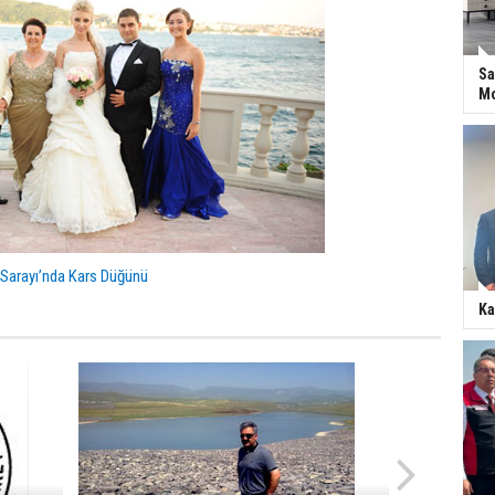
Sa
Mo
 Sarayı’nda Kars Düğünü
Ka