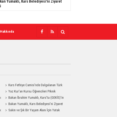
kan Yumaklı, Kars Belediyesi'ni Ziyaret
i
 Hakkında
Kars Fethiye Camisi'nde Dalgalanan Türk
Bayrağı Görenlerin Beğenisini Topladı
Yaz Kur'an Kursu Öğrencileri Piknik
ı
Coşkusu Yaşadı
Bakan İbrahim Yumaklı, Kars'ta (GEKİS)'in
ilk uygulamasını başlattı
Bakan Yumaklı, Kars Belediyesi'ni Ziyaret
k
Etti
Sakin ve Şık Bir Yaşam Alanı İçin Yatak
Odası Modelleri Savenis.com’da!