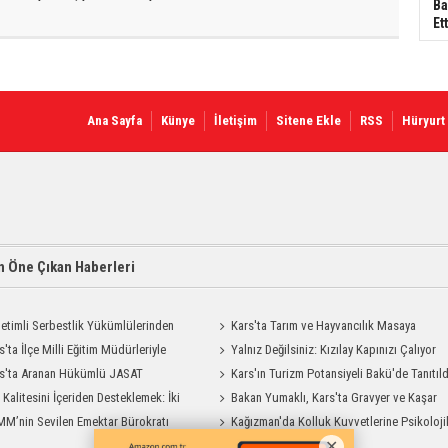
Ba
Ett
Ana Sayfa
Künye
İletişim
Sitene Ekle
RSS
Hüryurt
 Öne Çıkan Haberleri
etimli Serbestlik Yükümlülerinden
Kars'ta Tarım ve Hayvancılık Masaya
Temizlik Desteği
s'ta İlçe Milli Eğitim Müdürleriyle
Yatırıldı
Yalnız Değilsiniz: Kızılay Kapınızı Çalıyor
endirme Toplantısı
s'ta Aranan Hükümlü JASAT
Kars'ın Turizm Potansiyeli Bakü'de Tanıtıld
yonuyla Yakalandı
t Kalitesini İçeriden Desteklemek: İki
Bakan Yumaklı, Kars'ta Gravyer ve Kaşar
iyon Uygulamasının Karşılaştırması
M’nin Sevilen Emektar Bürokratı
Üretim Tesisini Ziyaret Etti
Kağızman'da Kolluk Kuvvetlerine Psikoloji
 Yıldırım’ın Acı Günü
İlk Yardım Eğitimi