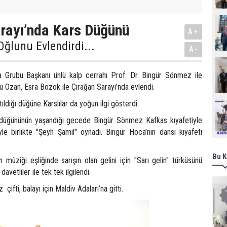
rayı’nda Kars Düğünü
A+
ğlunu Evlendirdi...
A-
 Grubu Başkanı ünlü kalp cerrahı Prof. Dr. Bingür Sönmez ile
 Ozan, Esra Bozok ile Çırağan Sarayı'nda evlendi.
Ziy
atıldığı düğüne Karslılar da yoğun ilgi gösterdi.
düğününün yaşandığı gecede Bingür Sönmez Kafkas kıyafetiyle
le birlikte "Şeyh Şamil" oynadı. Bingür Hoca’nın dansı kıyafeti
Bu K
müziği eşliğinde sarışın olan gelini için "Sarı gelin" türküsünü
vetliler ile tek tek ilgilendi.
fti, balayı için Maldiv Adaları’na gitti.