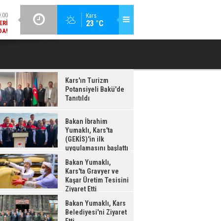
DA!
GÜNCEL / 18:37
Kars
:38
23 °C
BAKAN İBRAHIM YUMAKLI, KARS'TA (GEKİS)'IN ILK
BA
LDI
UYGULAMASINI BAŞLATTI
Kars'ın Turizm
Potansiyeli Bakü'de
Tanıtıldı
Bakan İbrahim
Yumaklı, Kars'ta
(GEKİS)'in ilk
uygulamasını başlattı
Bakan Yumaklı,
Kars'ta Gravyer ve
Kaşar Üretim Tesisini
Ziyaret Etti
Bakan Yumaklı, Kars
Belediyesi'ni Ziyaret