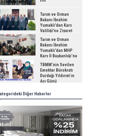
Etti
Tarım ve Orman
Bakanı İbrahim
Yumaklı'dan Kars
Valiliği'ne Ziyaret
Tarım ve Orman
Bakanı İbrahim
Yumaklı’dan MHP
Kars İl Başkanlığı’na
aret
TBMM’nin Sevilen
Emektar Bürokratı
Durdağı Yıldırım’ın
Acı Günü
ategorideki Diğer Haberler