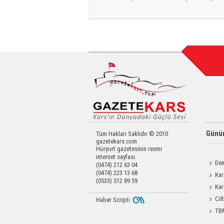
Günün
Tüm Hakları Saklıdır © 2010
gazetekars.com
Hüryurt gazetesinin resmi
internet sayfası.
Den
(0474) 212 63 04
(0474) 223 13 68
Okula 
Kar
(0533) 512 89 59
Değerl
Kar
Operas
Cil
Haber Scripti
Enjeks
TBM
Durdağı