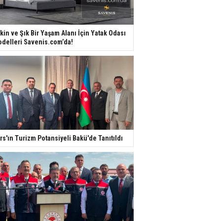
kin ve Şık Bir Yaşam Alanı İçin Yatak Odası
delleri Savenis.com’da!
rs'ın Turizm Potansiyeli Bakü'de Tanıtıldı