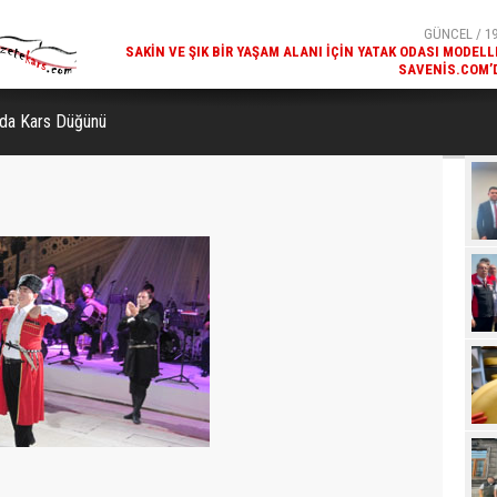
SAVENIS.COM’
GÜNCEL / 18
KARS'IN TURIZM POTANSIYELI BAKÜ'DE TANITI
nda Kars Düğünü