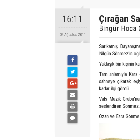
Çırağan Sa
16:11
Bingür Hoca O
02 Ağustos 2011
Sarıkamış Dayanışma
Nilgün Sönmez'in oğlu
Yaklaşık bin kişinin k
Tam anlamıyla Kars 
sahneye çıkarak eşiy
kadar ilgi gördü.
Vals Müzik Grubu'nun 
seslendiren Sönmez, da
Ozan ve Esra Sönmez çi