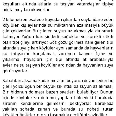
koşulları altında atlarla su taşıyan vatandaşlar tipiye
adeta meydan okuyorlar.
2 kilometremesafede kuyudan çıkarılan suyla idare eden
köylüler kış aylarında su miktarının azalmasıyla büyük
çile çekiyorlar. Bu çileler suyun az akmasıyla da sınırlı
kalmıyor. Yoğun kar, şiddetli soğuklar ve sürekli etkili
olan tipi çileyi artırıyor. Göz gözü görmez hale gelen tipi
altında suya çıkan köylüler aynı zamanda da hayvanların
su ihtiyacını karşılamak zorunda kalıyor. İçme ve
yıkanma ihtiyaçları için tipi altında at arabalarıyla
evlerine su taşıyan köylüler ardından da hayvanları suya
götürüyorlar.
Sabahtan akşama kadar mevsim boyunca devam eden bu
çileli yolculuğun bir büyük sıkıntısı da suyun az akması.
Bir bidonun dolması bazen saatleri bulabiliyor. Bunun
içinde köylüler su dolumu yapılan bölgedeki barakada
sıranın kendilerine gelmesini bekliyorlar. Barakada
yakılan sobada ısınan ve burada su nöbeti tutan
köylüler ömürlerinin su taşımakla geçtiğini söylediler.