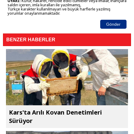
UYARI:
Küfür, hakaret, rencide edici cümleler veya imalar, inançlara
saldırı içeren, imla kuralları ile yazılmamış,
Türkçe karakter kullanılmayan ve büyük harflerle yazılmış
yorumlar onaylanmamaktadır.
Gönder
BENZER HABERLER
Kars'ta Arılı Kovan Denetimleri
Sürüyor