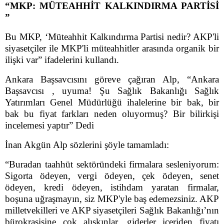
“MKP: MÜTEAHHİT KALKINDIRMA PARTİSİ
”
Bu MKP, ‘Müteahhit Kalkındırma Partisi nedir? AKP'li
siyasetçiler ile MKP'li müteahhitler arasında organik bir
ilişki var” ifadelerini kullandı.
Ankara Başsavcısını göreve çağıran Alp, “Ankara
Başsavcısı , uyuma! Şu Sağlık Bakanlığı Sağlık
Yatırımları Genel Müdürlüğü ihalelerine bir bak, bir
bak bu fiyat farkları neden oluyormuş? Bir bilirkişi
incelemesi yaptır” Dedi
İnan Akgün Alp sözlerini şöyle tamamladı:
“Buradan taahhüt sektöründeki firmalara sesleniyorum:
Sigorta ödeyen, vergi ödeyen, çek ödeyen, senet
ödeyen, kredi ödeyen, istihdam yaratan firmalar,
boşuna uğraşmayın, siz MKP'yle baş edemezsiniz. AKP
milletvekilleri ve AKP siyasetçileri Sağlık Bakanlığı’nın
bürokrasisine çok alışkınlar, giderler içeriden fiyatı