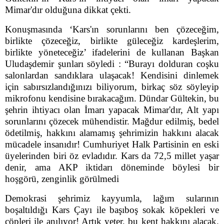
Mimar'dır olduğuna dikkat çekti.
Konuşmasında ‘Kars'ın sorunlarını ben çözeceğim,
birlikte çözeceğiz, birlikte güleceğiz kardeşlerim,
birlikte yöneteceğiz’ ifadelerini de kullanan Başkan
Uludaşdemir şunları söyledi : “Burayı dolduran coşku
salonlardan sandıklara ulaşacak! Kendisini dinlemek
için sabırsızlandığınızı biliyorum, birkaç söz söyleyip
mikrofonu kendisine bırakacağım. Dündar Gültekin, bu
şehrin ihtiyacı olan İmarı yapacak Mimar'dır, Alt yapı
sorunlarını çözecek mühendistir. Mağdur edilmiş, bedel
ödetilmiş, hakkını alamamış şehrimizin hakkını alacak
mücadele insanıdır! Cumhuriyet Halk Partisinin en eski
üyelerinden biri öz evladıdır.
Kars da 72,5 millet yaşar
denir, ama AKP iktidarı döneminde böylesi bir
hoşgörü, zenginlik görülmedi
Demokrasi şehrimiz kayyumla, lağım sularının
boşaltıldığı Kars Çayı ile başıboş sokak köpekleri ve
çöpleri ile anılıyor! Artık yeter, bu kent hakkını alacak.