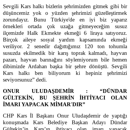
Sevgili Kars halkı bizlerin şehrimizden gitmek gibi bir
düşüncemiz yok o yüzden şehrimizi güzelleştirmek
zorundayız. Bunu Türkiye'de en iyi biz yaparız
örnekleri ortada çok uzağa gitmeyeceğim susuz
ilçemizde Halk Ekmekte ekmeği 6 liraya satıyoruz.
Birçok aileye sosyal yardım kapsamında ekmeği
veriliyor. 2 senedir dağıttığımız 120 ton tohumla
susuzda ekilmedik bir karış toprak kalmadı, hayvan
pazarı, hayvan barınağını söylemiyorum bile hemen
dibimizde Ardahan başka bir şehre dönüştü. Sevgili
Kars halkı ben biliyorum ki hepiniz şehrimizi
seviyorsunuz” dedi.
ONUR ULUDAŞDEMİR : “DÜNDAR
GÜLTEKİN, BU ŞEHRİN İHTİYACI OLAN
İMARI YAPACAK MİMAR'DIR”
CHP Kars İl Başkanı Onur Uludaşdemir de yaptığı
konuşmada Kars Belediye Başkan Adayı Dündar
Gültekin’in Kars’ın ihtiyacı olan imarı yapacak