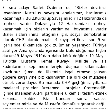
3. sıra adayı Saffet Özdemir de, “Bizler devrimci
insanlarız. Kurtuluş savaşını analarımız, bacılarımız
kazanmıştır. Bu 2.Kurtuluş Savaşımızdır. 12 Haziranda da
cephesi vardır. Dolayısıyla 12 Hazirandaki cepheyi
kazanmak için sizlerin yardımına ihtiyacımız vardır.
Bizler sizleri ihmal ettiğimiz için, sosyal demokratlar
olarak CHP olarak maalesef kayıp ettik ve son 9 yıl
içerisinde ülkemizde çok zulümler yaşanıyor. Türkiye
satılıyor. Ama şu anda içerisinde bulunduğumuz hiçbir
durum19 Mayıs 1919’dan daha kötü değildir. 19 Mayıs
1919’da Mustafa Kemal Kuvay-i Millide ve siz
kadınlarımız top mermileriyle düşmanı ülkemizden
kovdunuz. Şimdi de ülkemizi işgal etmeye çalışan
güçlere karşı yine biz kadınlarımızla birlikte mücadele
etmek zorundayız. Bu manada CHP geçtiğimiz yıllarda
maalesef projeler üretemedi, projeler üretemediği
içinde maalesef AKP’li partililere ülkemizi teslim etmek
zorunda kaldık. Biz bundan sonra sadece
söylemlerimizle ya da Mustafa Kemal’e sığınarak değil,