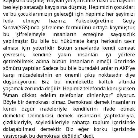
kaygısına düşmüş. Hayvan yetiştiricimiz nasıl bu hayvanı
besleyip satacağı kaygısına düşmüş. Hepimizin çocukları
ve bu çocuklarımızın geleceği için hepimiz her şeyimizi
feda etmeye hazırız. Yükseköğretime Geçiş
Sınavı(YGS)ında şifreleme formülünü ortaya koymuştur,
bu şifrelemeyle insanların emeğine saygısızlık
yapılmıştır. Bu bile bu hükümete karşı herkesin tavır
alması için yeterlidir. Bütün sınavlarda kendi cemaat
çevresini, kendine yakın insanları iyi yerlere
getirebilmek adına bütün insanların emeği üzerinde
sömürü yaptılar. Sadece bu bile buradaki anların AKP’ye
karşı mücadelesinin en önemli çıkış noktasıdır diye
düşünüyorum. Biz bu memlekette koltuk altında
yaşamak zorunda değiliz. Hepimiz telefonda konuşurken
“Aman dikkat edelim telefonlar dinleniyor” diyoruz.
Böyle bir demokrasi olmaz. Demokrasi demek insanların
kendi özgür iradeleriyle kendilerini ifade etmek
demektir. Demokrasi demek insanların yaptıklarıyla,
çizdikleriyle, söyledikleriyle rahatça toplum içerisinde
dolaşabilmesi demektir. Biz eğer korku içerisinde
yaşıyorsak bu demokrasi değildir.” dedi.