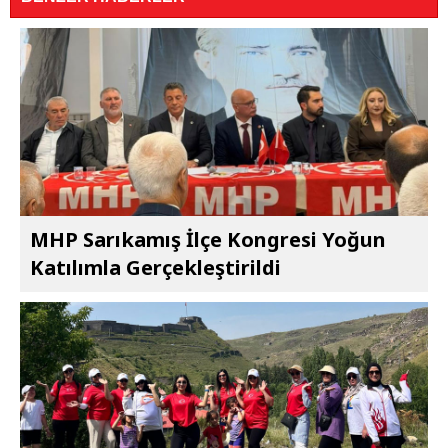
MHP Sarıkamış İlçe Kongresi Yoğun
Katılımla Gerçekleştirildi