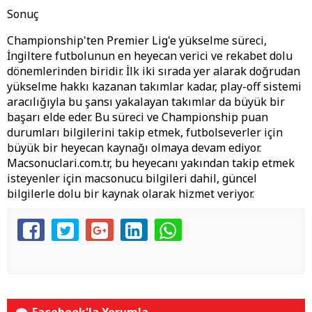
Sonuç
Championship'ten Premier Lig'e yükselme süreci,
İngiltere futbolunun en heyecan verici ve rekabet dolu
dönemlerinden biridir. İlk iki sırada yer alarak doğrudan
yükselme hakkı kazanan takımlar kadar, play-off sistemi
aracılığıyla bu şansı yakalayan takımlar da büyük bir
başarı elde eder. Bu süreci ve Championship puan
durumları bilgilerini takip etmek, futbolseverler için
büyük bir heyecan kaynağı olmaya devam ediyor.
Macsonuclari.com.tr, bu heyecanı yakından takip etmek
isteyenler için macsonucu bilgileri dahil, güncel
bilgilerle dolu bir kaynak olarak hizmet veriyor.