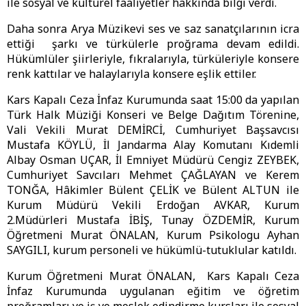
ile sosyal ve kültürel faaliyetler hakkında bilgi verdi.
Daha sonra Arya Müzikevi ses ve saz sanatçılarının icra
ettiği şarkı ve türkülerle proğrama devam edildi.
Hükümlüler şiirleriyle, fıkralarıyla, türküleriyle konsere
renk kattılar ve halaylarıyla konsere eşlik ettiler.
Kars Kapalı Ceza İnfaz Kurumunda saat 15:00 da yapılan
Türk Halk Müziği Konseri ve Belge Dağıtım Törenine,
Vali Vekili Murat DEMİRCİ, Cumhuriyet Başsavcısı
Mustafa KÖYLÜ, İl Jandarma Alay Komutanı Kıdemli
Albay Osman UÇAR, İl Emniyet Müdürü Cengiz ZEYBEK,
Cumhuriyet Savcıları Mehmet ÇAĞLAYAN ve Kerem
TONĞA, Hâkimler Bülent ÇELİK ve Bülent ALTUN ile
Kurum Müdürü Vekili Erdoğan AVKAR, Kurum
2.Müdürleri Mustafa İBİŞ, Tunay ÖZDEMİR, Kurum
Öğretmeni Murat ÖNALAN, Kurum Psikologu Ayhan
SAYGILI, kurum personeli ve hükümlü-tutuklular katıldı.
Kurum Öğretmeni Murat ÖNALAN, Kars Kapalı Ceza
İnfaz Kurumunda uygulanan eğitim ve öğretim