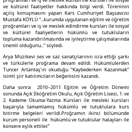
proğramları ve iş ve meslek edindirme kursları ile sosyal
ve kültürel faaliyetler hakkında bilgi verdi. Töreninin
açılış konuşmasını yapan Kars Cumhuriyet Başsavcısı
Mustafa KÖYLÜ “...kurumda uygulanan eğitim ve öğretim
proğramları ve iş ve meslek edindirme kursları ile sosyal
ve kültürel faaliyetlerin hükümlü ve tutukluların
topluma kazandırılmasında ve iyileştirme çalışmalarında
önemli olduğunu...” söyledi.
Arya Müzikevi ses ve saz sanatçılarının icra ettiği şarkı
ve türkülerle proğrama devam edildi. Hükümlülerden
Tuncer Artantaş'ın okuduğu “Kaybederken Kazanmak”
isimli şiir katılımcıların beğenisini kazandı.
Daha sonra 2010–2011 Eğitim ve Öğretim Dönemi
sonunda Açık İlköğretim Okulu, Açık Öğretim Lisesi, 1. ve
2. Kademe Okuma-Yazma Kursları ile mesleki kursları
başarıyla tamamlamış hükümlü ve tutuklulara kurs
bitirme belgeleri verildi.Proğramın ikinci bölümünde
kurum personeli ile hükümlü ve tutuklular halayları ile
konsere eşlik ettiler.”