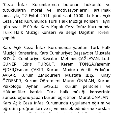
“Ceza İnfaz Kurumlarında bulunan hükümlü ve
tutukluların moral ve motivasyonlarını artırmak
amacıyla, 22 Eylül 2011 günü saat 10:00 da Kars Açık
Ceza İnfaz Kurumunda Türk Halk Müziği Konseri, aynı
gün saat 15.00 da Kars Kapalı Ceza İnfaz Kurumunda
Türk Halk Müziği Konseri ve Belge Dağıtım Töreni
yapıldı.
Kars Açık Ceza İnfaz Kurumunda yapılan Türk Halk
Müziği Konserine, Kars Cumhuriyet Başsavcısı Mustafa
KÖYLÜ, Cumhuriyet Savcıları Mehmet ÇAĞLAYAN, Lutfi
GÜNER, İdris TURGUT, Kerem TONĞA,Yasemin
EJDER,Osman ÇAKIR, Kurum Müdürü Vekili Erdoğan
AVKAR, Kurum 2.Müdürleri Mustafa İBİŞ, Tunay
ÖZDEMİR, Kurum Öğretmeni Murat ÖNALAN, Kurum
Psikologu Ayhan SAYGILI, Kurum personeli ve
Hükümlüler katıldı. Türk halk müziği konserinin
sunuculuğunu yapan kurum öğretmeni Murat ÖNALAN,
Kars Açık Ceza İnfaz Kurumunda uygulanan eğitim ve
öğretim proğramları ve iş ve meslek edindirme kursları