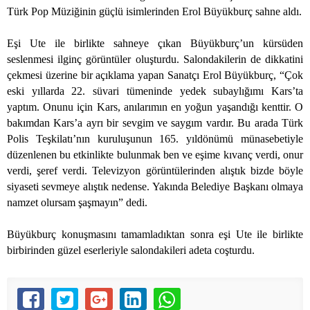
Türk Pop Müziğinin güçlü isimlerinden Erol Büyükburç sahne aldı.
Eşi Ute ile birlikte sahneye çıkan Büyükburç’un kürsüden
seslenmesi ilginç görüntüler oluşturdu. Salondakilerin de dikkatini
çekmesi üzerine bir açıklama yapan Sanatçı Erol Büyükburç, “Çok
eski yıllarda 22. süvari tümeninde yedek subaylığımı Kars’ta
yaptım. Onunu için Kars, anılarımın en yoğun yaşandığı kenttir. O
bakımdan Kars’a ayrı bir sevgim ve saygım vardır. Bu arada Türk
Polis Teşkilatı’nın kuruluşunun 165. yıldönümü münasebetiyle
düzenlenen bu etkinlikte bulunmak ben ve eşime kıvanç verdi, onur
verdi, şeref verdi. Televizyon görüntülerinden alıştık bizde böyle
siyaseti sevmeye alıştık nedense. Yakında Belediye Başkanı olmaya
namzet olursam şaşmayın” dedi.
Büyükburç konuşmasını tamamladıktan sonra eşi Ute ile birlikte
birbirinden güzel eserleriyle salondakileri adeta coşturdu.