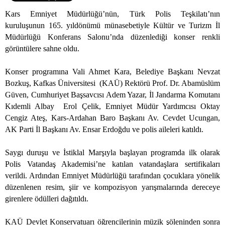
Kars Emniyet Müdürlüğü’nün, Türk Polis Teşkilatı’nın
kuruluşunun 165. yıldönümü münasebetiyle Kültür ve Turizm İl
Müdürlüğü Konferans Salonu’nda düzenlediği konser renkli
görüntülere sahne oldu.
Konser programına Vali Ahmet Kara, Belediye Başkanı Nevzat
Bozkuş, Kafkas Üniversitesi
(KAÜ) Rektörü Prof. Dr. Abamüslüm
Güven, Cumhuriyet Başsavcısı Adem Yazar, İl Jandarma Komutanı
Kıdemli Albay
Erol Çelik, Emniyet Müdür Yardımcısı Oktay
Cengiz Ateş, Kars-Ardahan Baro Başkanı Av. Cevdet Ucungan,
AK Parti İl Başkanı Av. Ensar Erdoğdu ve polis aileleri katıldı.
Saygı duruşu ve İstiklal Marşıyla başlayan programda ilk olarak
Polis Vatandaş Akademisi’ne katılan vatandaşlara sertifikaları
verildi. Ardından Emniyet Müdürlüğü tarafından çocuklara yönelik
düzenlenen resim, şiir ve kompozisyon yarışmalarında dereceye
girenlere ödülleri dağıtıldı.
KAÜ Devlet Konservatuarı öğrencilerinin müzik şöleninden sonra