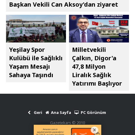
Başkan Vekili Can Aksoy'dan ziyaret
Yeşilay Spor
Milletvekili
Kulübü ile Sağlıklı
Çalkın, Digor'a
Yaşam Mesajı
47,8 Milyon
Sahaya Taşındı
Liralık Sağlık
Yatırımı Başlıyor
Geri
Ana Sayfa
PC Görünüm
Gazetekars © 2010
Haber Scripti