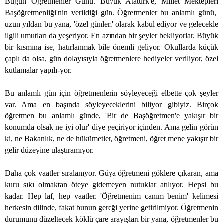
Bugün Öğretmenler Günü. Büyük Atatürk'e, Millet Mektepleri
Başöğretmenliği'nin verildiği gün. Öğretmenler bu anlamlı günü,
uzun yıldan bu yana, 'özel günleri' olarak kabul ediyor ve gelecekle
ilgili umutları da yeşeriyor. En azından bir şeyler bekliyorlar. Büyük
bir kısmına ise, hatırlanmak bile önemli geliyor. Okullarda küçük
çaplı da olsa, gün dolayısıyla öğretmenlere hediyeler veriliyor, özel
kutlamalar yapılı-yor.
Bu anlamlı gün için öğretmenlerin söyleyeceği elbette çok şeyler
var. Ama en başında söyleyeceklerini biliyor gibiyiz. Birçok
öğretmen bu anlamlı günde, 'Bir de Başöğretmen'e yakışır bir
konumda olsak ne iyi olur' diye geçiriyor içinden. Ama gelin görün
ki, ne Bakanlık, ne de hükümetler, öğretmeni, öğret mene yakışır bir
gelir düzeyine ulaştıramıyor.
Daha çok vaatler sıralanıyor. Güya öğretmeni göklere çıkaran, ama
kuru sıkı olmaktan öteye gidemeyen nutuklar atılıyor. Hepsi bu
kadar. Hep laf, hep vaatler. 'Öğretmenim canım benim' kelimesi
herkesin dilinde, fakat bunun gereği yerine getirilmiyor. Öğretmenin
durumunu düzeltecek köklü çare arayışları bir yana, öğretmenler bu