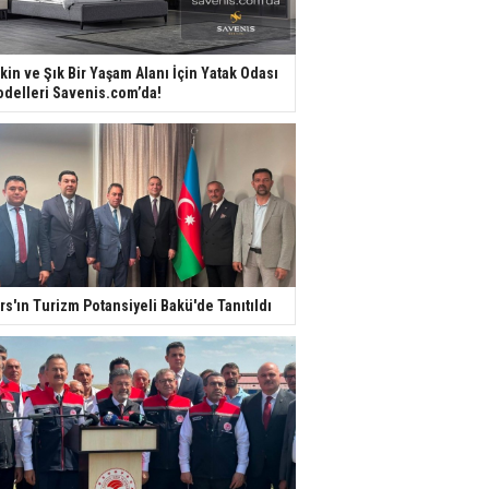
kin ve Şık Bir Yaşam Alanı İçin Yatak Odası
delleri Savenis.com’da!
rs'ın Turizm Potansiyeli Bakü'de Tanıtıldı