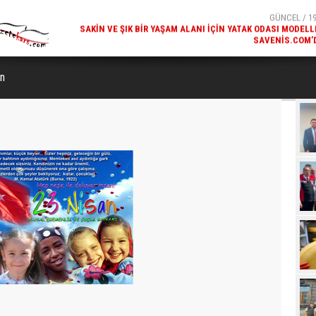
SAVENIS.COM’
GÜNCEL / 18
KARS'IN TURIZM POTANSIYELI BAKÜ'DE TANITI
ın