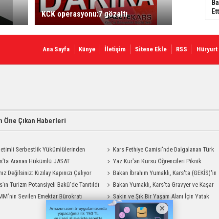
Ba
Ett
KCK operasyonu:7 gözaltı
Ana Sayfa
Künye
İletişim
Sitene Ekle
RSS
Hüryurt
 Öne Çıkan Haberleri
etimli Serbestlik Yükümlülerinden
Kars Fethiye Camisi'nde Dalgalanan Türk
Temizlik Desteği
s'ta Aranan Hükümlü JASAT
Bayrağı Görenlerin Beğenisini Topladı
Yaz Kur'an Kursu Öğrencileri Piknik
yonuyla Yakalandı
nız Değilsiniz: Kızılay Kapınızı Çalıyor
Coşkusu Yaşadı
Bakan İbrahim Yumaklı, Kars'ta (GEKİS)'in
s'ın Turizm Potansiyeli Bakü'de Tanıtıldı
ilk uygulamasını başlattı
Bakan Yumaklı, Kars'ta Gravyer ve Kaşar
M’nin Sevilen Emektar Bürokratı
Üretim Tesisini Ziyaret Etti
Sakin ve Şık Bir Yaşam Alanı İçin Yatak
 Yıldırım’ın Acı Günü
Odası Modelleri Savenis.com’da!