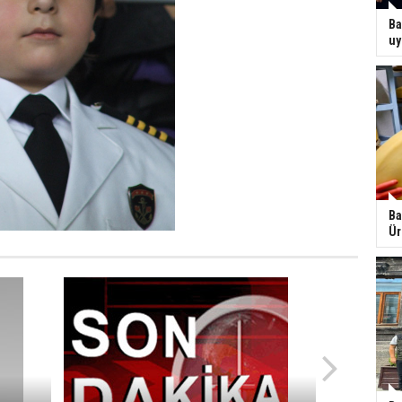
Ba
uy
Ba
Ür