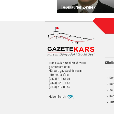
Teşekkürler Zeybek
Günün
Tüm Hakları Saklıdır © 2010
gazetekars.com
Hüryurt gazetesinin resmi
internet sayfası.
Den
(0474) 212 63 04
(0474) 223 13 68
Okula 
Kar
(0533) 512 89 59
Operas
Yal
Kar
Haber Scripti
TBM
Durdağı