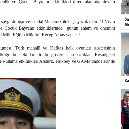
nlik ve Çocuk Bayramı etkinlikleri tören alanında devam
Sa
 saygı duruşu ve İstiklâl Marşımız ile başlayacak olan 23 Nisan
Mo
e Çocuk Bayramı etkinliklerinde
günün anlam ve önemini
İl Milli Eğitim Müdürü Recep Aktaş yapacak.
okuması, Türk mahallî ve Kafkas halk oyunları gösterisinin
köğretim Okulları toplu gösteriler sunacaklar. Resmigeçit
se kutlama etkinlikleri Atatürk, Faikbey ve GAMP caddelerinde
Ka