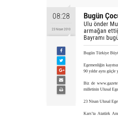
Bugün Çoc
08:28
Ulu önder Mu
armağan etti
23 Nisan 2010
Bayramı bugü
Bugün Türkiye Büyük
Egemenliğin kayıtsız
90 yıldır aynı güçl
Biz de www.gazete
milletinin Ulusal Eg
23 Nisan Ulusal Ege
Kars’ta Atatürk Anı