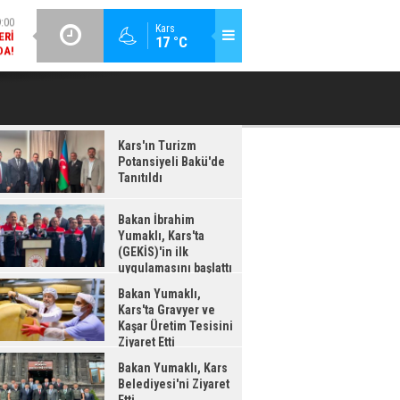
DA!
GÜNCEL / 18:37
Kars
:38
17 °C
BAKAN İBRAHIM YUMAKLI, KARS'TA (GEKİS)'IN ILK
BA
LDI
UYGULAMASINI BAŞLATTI
Kars'ın Turizm
Potansiyeli Bakü'de
Tanıtıldı
Bakan İbrahim
Yumaklı, Kars'ta
(GEKİS)'in ilk
uygulamasını başlattı
Bakan Yumaklı,
Kars'ta Gravyer ve
Kaşar Üretim Tesisini
Ziyaret Etti
Bakan Yumaklı, Kars
Belediyesi'ni Ziyaret