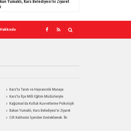
kan Yumaklı, Kars Belediyesi'ni Ziyaret
i
 Hakkında
Kars'ta Tarım ve Hayvancılık Masaya
Yatırıldı
Kars'ta İlçe Milli Eğitim Müdürleriyle
Değerlendirme Toplantısı
Kağızman'da Kolluk Kuvvetlerine Psikolojik
İlk Yardım Eğitimi
Bakan Yumaklı, Kars Belediyesi'ni Ziyaret
Etti
Cilt Kalitesini İçeriden Desteklemek: İki
Enjeksiyon Uygulamasının Karşılaştırması