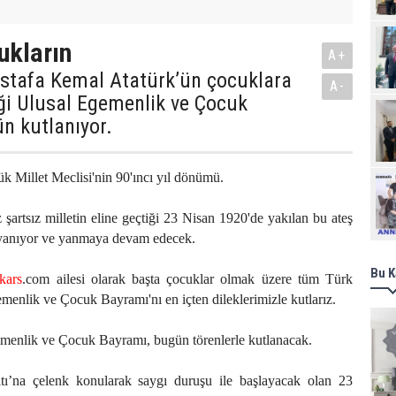
ukların
A+
stafa Kemal Atatürk’ün çocuklara
A-
ği Ulusal Egemenlik ve Çocuk
n kutlanıyor.
 Millet Meclisi'nin 90'ıncı yıl dönümü.
Ziy
 şartsız milletin eline geçtiği 23 Nisan 1920'de yakılan bu ateş
e yanıyor ve yanmaya devam edecek.
Bu K
kars
.com ailesi olarak başta çocuklar olmak üzere tüm Türk
emenlik ve Çocuk Bayramı'nı en içten dileklerimizle kutlarız.
menlik ve Çocuk Bayramı, bugün törenlerle kutlanacak.
tı’na çelenk konularak saygı duruşu ile başlayacak olan 23