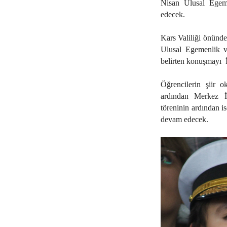
Nisan Ulusal Egeme
edecek.
Kars Valiliği önünde
Ulusal Egemenlik v
belirten konuşmayı
Öğrencilerin şiir 
ardından Merkez İl
töreninin ardından i
devam edecek.