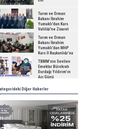
Etti
Tarım ve Orman
Bakanı İbrahim
Yumaklı'dan Kars
Valiliği'ne Ziyaret
Tarım ve Orman
Bakanı İbrahim
Yumaklı’dan MHP
Kars İl Başkanlığı’na
aret
TBMM’nin Sevilen
Emektar Bürokratı
Durdağı Yıldırım’ın
Acı Günü
ategorideki Diğer Haberler