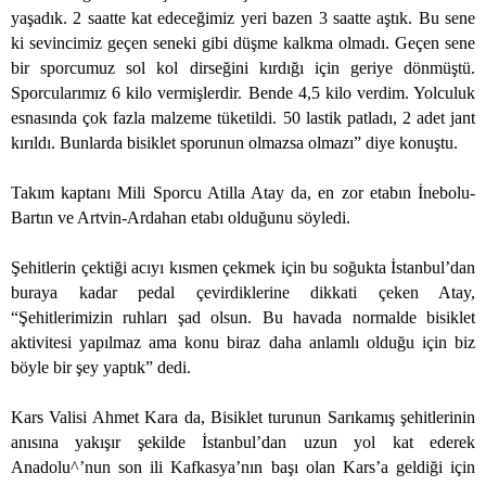
yaşadık. 2 saatte kat edeceğimiz yeri bazen 3 saatte aştık. Bu sene
ki sevincimiz geçen seneki gibi düşme kalkma olmadı. Geçen sene
bir sporcumuz sol kol dirseğini kırdığı için geriye dönmüştü.
Sporcularımız 6 kilo vermişlerdir. Bende 4,5 kilo verdim. Yolculuk
esnasında çok fazla malzeme tüketildi. 50 lastik patladı, 2 adet jant
kırıldı. Bunlarda bisiklet sporunun olmazsa olmazı” diye konuştu.
Takım kaptanı Mili Sporcu Atilla Atay da, en zor etabın İnebolu-
Bartın ve Artvin-Ardahan etabı olduğunu söyledi.
Şehitlerin çektiği acıyı kısmen çekmek için bu soğukta İstanbul’dan
buraya kadar pedal çevirdiklerine dikkati çeken Atay,
“Şehitlerimizin ruhları şad olsun. Bu havada normalde bisiklet
aktivitesi yapılmaz ama konu biraz daha anlamlı olduğu için biz
böyle bir şey yaptık” dedi.
Kars Valisi Ahmet Kara da, Bisiklet turunun Sarıkamış şehitlerinin
anısına yakışır şekilde İstanbul’dan uzun yol kat ederek
Anadolu^’nun son ili Kafkasya’nın başı olan Kars’a geldiği için