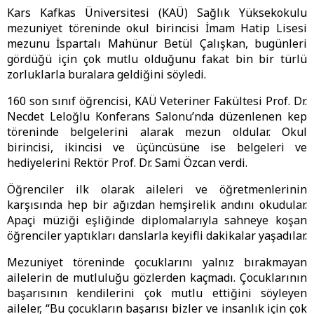
Kars Kafkas Üniversitesi (KAÜ) Sağlık Yüksekokulu
mezuniyet töreninde okul birincisi İmam Hatip Lisesi
mezunu İspartalı Mahünur Betül Çalışkan, bugünleri
gördüğü için çok mutlu olduğunu fakat bin bir türlü
zorluklarla buralara geldiğini söyledi.
160 son sınıf öğrencisi, KAÜ Veteriner Fakültesi Prof. Dr.
Necdet Leloğlu Konferans Salonu’nda düzenlenen kep
töreninde belgelerini alarak mezun oldular. Okul
birincisi, ikincisi ve üçüncüsüne ise belgeleri ve
hediyelerini Rektör Prof. Dr. Sami Özcan verdi.
Öğrenciler ilk olarak aileleri ve öğretmenlerinin
karşısında hep bir ağızdan hemşirelik andını okudular.
Apaçi müziği eşliğinde diplomalarıyla sahneye koşan
öğrenciler yaptıkları danslarla keyifli dakikalar yaşadılar.
Mezuniyet töreninde çocuklarını yalnız bırakmayan
ailelerin de mutluluğu gözlerden kaçmadı. Çocuklarının
başarısının kendilerini çok mutlu ettiğini söyleyen
aileler, “Bu çocukların başarısı bizler ve insanlık için çok