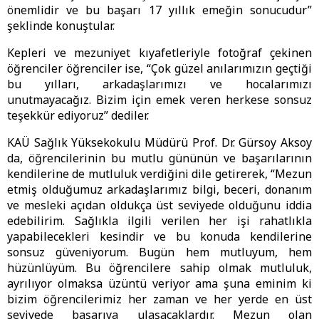
önemlidir ve bu başarı 17 yıllık emeğin sonucudur”
şeklinde konuştular.
Kepleri ve mezuniyet kıyafetleriyle fotoğraf çekinen
öğrenciler öğrenciler ise, “Çok güzel anılarımızın geçtiği
bu yılları, arkadaşlarımızı ve hocalarımızı
unutmayacağız. Bizim için emek veren herkese sonsuz
teşekkür ediyoruz” dediler.
KAÜ Sağlık Yüksekokulu Müdürü Prof. Dr. Gürsoy Aksoy
da, öğrencilerinin bu mutlu gününün ve başarılarının
kendilerine de mutluluk verdiğini dile getirerek, “Mezun
etmiş olduğumuz arkadaşlarımız bilgi, beceri, donanım
ve mesleki açıdan oldukça üst seviyede olduğunu iddia
edebilirim. Sağlıkla ilgili verilen her işi rahatlıkla
yapabilecekleri kesindir ve bu konuda kendilerine
sonsuz güveniyorum. Bugün hem mutluyum, hem
hüzünlüyüm. Bu öğrencilere sahip olmak mutluluk,
ayrılıyor olmaksa üzüntü veriyor ama şuna eminim ki
bizim öğrencilerimiz her zaman ve her yerde en üst
seviyede başarıya ulaşacaklardır. Mezun olan