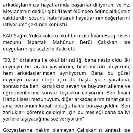
arkadaşlarımıza hayatlarında başarılar diliyorum ve Hz.
Mevlana’nın dediği gibi ‘Hayat ölümden ödünç aldığımız
vakitlerdir’ sözünü hatırlatarak hayatlarının değerlerini
istiyorum.” şeklinde konuştu.
KAÜ Sağlık Yüksekokulu okul birincisi İmam Hatip lisesi
mezunu Ispartalı Mahünur Betül Çalışkan ise
duygularını şu sözlerle ifade etti:
“90. 61 ortalama ile okul birinciliği bana nasip oldu. İki
duyguyu bir arada yaşıyorum, hem mezun oluyorum,
hem arkadaşlarımdan ayrılıyorum. Bana bu güzel
duyguyu nasip ettiği için ilk başta yüce yaratana,
sonrasında beni karşılıksız seven ve büyüten aileme ve
öğretmenlerime sonsuz teşekkür ediyorum. Ben İmam
Hatip Lisesi mezunuyum, diğer arkadaşlarım rahat geldi
ama ben önüm kapalı olduğu halde buraya geldim. Ben
zorlukları görerek geldiğim için bu mesleği daha da iyi
yerlere taşıyacağıma söz veriyorum”
Gözyaşlarına hakim olamayan Çalışkan’ın annesi ise