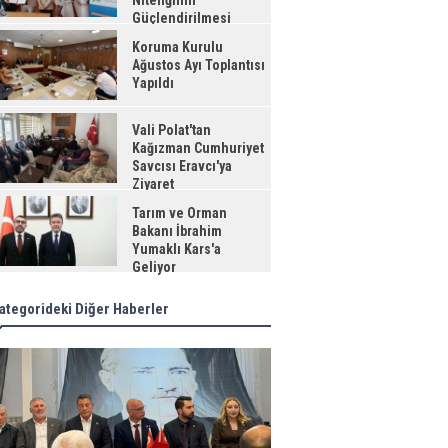
Niteliğinin
Güçlendirilmesi
jesi"
Koruma Kurulu
Ağustos Ayı Toplantısı
Yapıldı
Vali Polat'tan
Kağızman Cumhuriyet
Savcısı Eravcı'ya
Ziyaret
Tarım ve Orman
Bakanı İbrahim
Yumaklı Kars'a
Geliyor
ategorideki Diğer Haberler