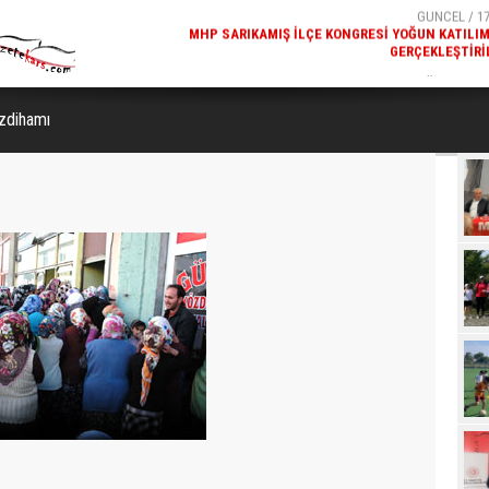
GERÇEKLEŞTIRI
GÜNCEL / 17
REKREATIF GEZI TURU, SPORSEVERLERI BIR ARAYA GETI
zdihamı‎