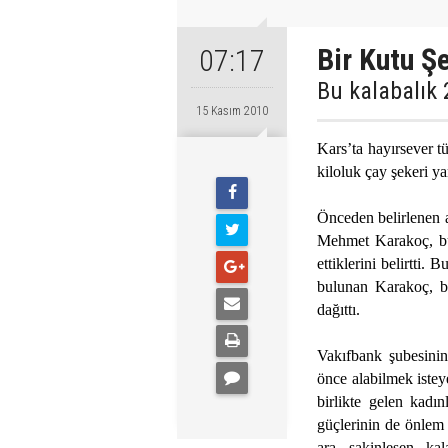
Bir Kutu Şe
07:17
Bu kalabalık 
15 Kasım 2010
Kars’ta hayırsever 
kiloluk çay şekeri y
Önceden belirlenen a
Mehmet Karakoç, bu 
ettiklerini belirtti
bulunan Karakoç, bu
dağıttı.
Vakıfbank şubesinin
önce alabilmek istey
birlikte gelen kadın
güçlerinin de önlem 
ara sakinleşen kal