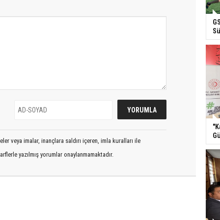
GS
Sü
"K
Gü
er veya imalar, inançlara saldırı içeren, imla kuralları ile
arflerle yazılmış yorumlar onaylanmamaktadır.