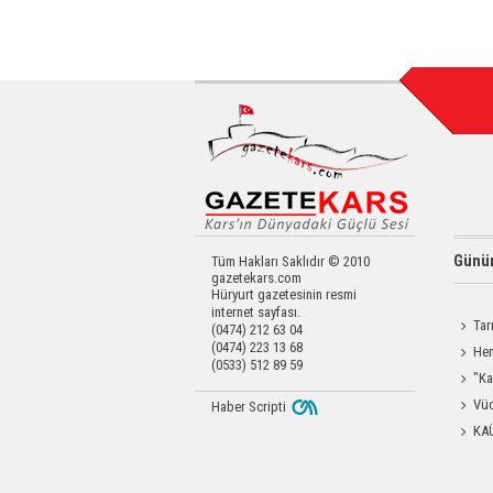
Günün
Tüm Hakları Saklıdır © 2010
gazetekars.com
Hüryurt gazetesinin resmi
internet sayfası.
Tar
(0474) 212 63 04
(0474) 223 13 68
Kars'a 
Hem
(0533) 512 89 59
Yardımc
"Ka
Güçlen
Vüc
Haber Scripti
Yağ Al
KA
Başkanl