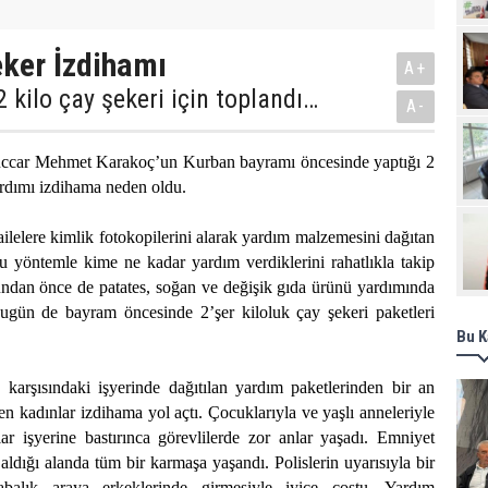
Pro
ker İzdihamı‎
A+
2 kilo çay şekeri için toplandı…
A-
tüccar Mehmet Karakoç’un Kurban bayramı öncesinde yaptığı 2
ardımı izdihama neden oldu.
ilelere kimlik fotokopilerini alarak yardım malzemesini dağıtan
yöntemle kime ne kadar yardım verdiklerini rahatlıkla takip
. Bundan önce de patates, soğan ve değişik gıda ürünü yardımında
gün de bayram öncesinde 2’şer kiloluk çay şekeri paketleri
Bu K
 karşısındaki işyerinde dağıtılan yardım paketlerinden bir an
en kadınlar izdihama yol açtı. Çocuklarıyla ve yaşlı anneleriyle
lar işyerine bastırınca görevlilerde zor anlar yaşadı. Emniyet
aldığı alanda tüm bir karmaşa yaşandı. Polislerin uyarısıyla bir
abalık araya erkeklerinde girmesiyle iyice coştu. Yardım