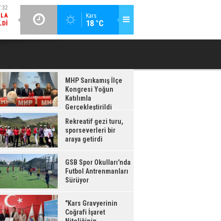
LDI
GÜNCEL / 17:08
:08
Kars
18 °C
GSB SPOR OKULLARI'NDA FUTBOL ANTRENMANLARI SÜRÜYOR
RDI
MHP Sarıkamış İlçe
Kongresi Yoğun
Katılımla
Gerçekleştirildi
Rekreatif gezi turu,
sporseverleri bir
araya getirdi
GSB Spor Okulları'nda
Futbol Antrenmanları
Sürüyor
"Kars Gravyerinin
Coğrafi İşaret