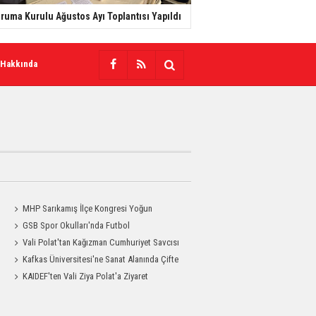
ruma Kurulu Ağustos Ayı Toplantısı Yapıldı
 Hakkında
MHP Sarıkamış İlçe Kongresi Yoğun
a
Katılımla Gerçekleştirildi
GSB Spor Okulları'nda Futbol
Antrenmanları Sürüyor
Vali Polat'tan Kağızman Cumhuriyet Savcısı
Eravcı'ya Ziyaret
Kafkas Üniversitesi'ne Sanat Alanında Çifte
Gurur
KAIDEF'ten Vali Ziya Polat'a Ziyaret