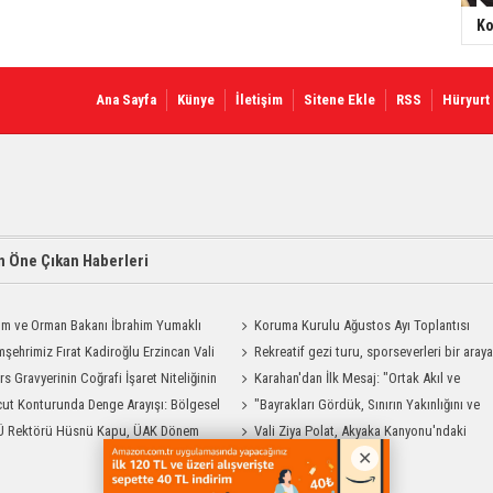
Ko
Ana Sayfa
Künye
İletişim
Sitene Ekle
RSS
Hüryurt
 Öne Çıkan Haberleri
ım ve Orman Bakanı İbrahim Yumaklı
Koruma Kurulu Ağustos Ayı Toplantısı
Geliyor
şehrimiz Fırat Kadiroğlu Erzincan Vali
Yapıldı
Rekreatif gezi turu, sporseverleri bir aray
ılığına Atandı
rs Gravyerinin Coğrafi İşaret Niteliğinin
getirdi
Karahan'dan İlk Mesaj: "Ortak Akıl ve
dirilmesi Projesi"
ut Konturunda Denge Arayışı: Bölgesel
Dayanışmayla Çalışacağız"
"Bayrakları Gördük, Sınırın Yakınlığını ve
ma Sürecinin Tüm Aşamaları
Ü Rektörü Hüsnü Kapu, ÜAK Dönem
Uzaklığını Aynı Anda Hissettik"
Vali Ziya Polat, Akyaka Kanyonu'ndaki
ığını Devretti
Rafting Heyecanına Katıldı