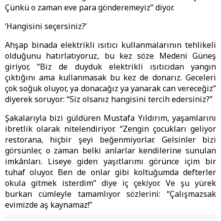
Çünkü o zaman eve para gönderemeyiz” diyor.
‘Hangisini seçersiniz?’
Ahşap binada elektrikli ısıtıcı kullanmalarının tehlikeli
olduğunu hatırlatıyoruz, bu kez söze Medeni Güneş
giriyor, “Biz de duyduk elektrikli ısıtıcıdan yangın
çıktığını ama kullanmasak bu kez de donarız. Geceleri
çok soğuk oluyor, ya donacağız ya yanarak can vereceğiz”
diyerek soruyor: “Siz olsanız hangisini tercih edersiniz?”
Şakalarıyla bizi güldüren Mustafa Yıldırım, yaşamlarını
ibretlik olarak nitelendiriyor. “Zengin çocukları geliyor
restorana, hiçbir şeyi beğenmiyorlar. Gelsinler bizi
görsünler, o zaman belki anlarlar kendilerine sunulan
imkânları. Liseye giden yaşıtlarımı görünce içim bir
tuhaf oluyor. Ben de onlar gibi koltuğumda defterler
okula gitmek isterdim” diye iç çekiyor. Ve şu yürek
burkan cümleyle tamamlıyor sözlerini: “Çalışmazsak
evimizde aş kaynamaz!”