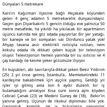
Dünyaları 5 metrekare
Kars’ın Kağızman ilçesine bağlı Akçakale köyünden
gelen 4 genç adamın 5 metrekarelik dünyasındayız.
Geçen gün Diyarbakırlı 5 gencin öldüğü eve yalnızca 50
metre mesafede, ha yıkıldı ha yıkılacak bir apartmanın
üçüncü katında tek göz odada yaşıyorlar. Bir yer yatağı,
bir kanepe ve bir somyaları var. Dördüncü yatak yok!
Ahşap tavana asılı elektrikli ısıtıcıyla ısıtılan, nem
kokulu odada ilk dikkati çeken küçük bir televizyon
oluyor. Televizyonun hemen yanında bir su ısıtıcısı ve 4
çay bardağı ile kesme şeker gözümüze ilişiyor.
En büyükleri, abi tavırlarıyla dikkat çeken Bekir Yıldırım
(25) 2 yıl önce gelmiş İstanbul’a... Memleketindeki 11
kardeşine bakabilmek için aşçılık yapmış. Geldiği yıl
işler iyi gitmiş ama son 6 aydır düzenli bir iş
bulamadığını anlatıyor. Kısa süre sonra aynı köyden
Cebrail Çanak (23) ve Medeni Güneş de (18), Bekir’in
yanına gelmiş. Üçünün de ilkokul diploması bile yok.
Garsonluk, komilik, ne iş bulurlarsa yapıyorlar.