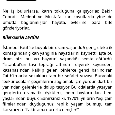
Ne iş bulurlarsa, karın tokluğuna çalışıyorlar. Bekir,
Cebrail, Medeni ve Mustafa zor koşullarda yine de
umutla bağlanmışlar hayata, evlerine para bile
gönderiyorlar...
BÜNYAMİN AYGÜN
İstanbul Fatih’te büyük bir dram yaşandı. 5 genç, elektrik
kontağından çıkan yangınla hayatlarını kaybetti. İşte bu
dram bizi bu ‘acı hayatın’ yaşandığı semte götürdü.
“İstanbul’un taşı toprağı altındır” diyerek köyünden,
kasabasından kalkıp gelen binlerce genci barındıran
Fatih’in arka sokakları tam bir sefalet yuvası. Buradaki
‘bekâr odaları’ geçimlerini sağlamak için yurdun dört bir
yanından gelenlerle dolup taşıyor. Bu odalarda yaşayan
gençlerin dramatik öyküleri, hem boylarından hem
yaşlarından büyük! Sanırsınız ki, 1970’li yılların Yeşilçam
filmlerinden duyduğunuz replik yaşam bulmuş, tam
karşınızda: “Fakir ama gururlu gençler!”