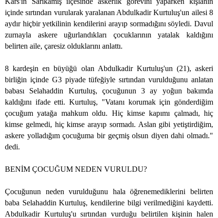
Kars'ın Sarıkamış ilçesinde askerlik görevini yaparken kışlanın
içinde sırtından vurularak yaralanan Abdulkadir Kurtuluş'un ailesi 8
aydır hiçbir yetkilinin kendilerini arayıp sormadığını söyledi. Davul
zurnayla askere uğurlandıkları çocuklarının yatalak kaldığını
belirten aile, çaresiz olduklarını anlattı.
8 kardeşin en büyüğü olan Abdulkadir Kurtuluş'un (21), askeri
birliğin içinde G3 piyade tüfeğiyle sırtından vurulduğunu anlatan
babası Selahaddin Kurtuluş, çocuğunun 3 ay yoğun bakımda
kaldığını ifade etti. Kurtuluş, "Vatanı korumak için gönderdiğim
çocuğum yatağa mahkum oldu. Hiç kimse kapımı çalmadı, hiç
kimse gelmedi, hiç kimse arayıp sormadı. Aslan gibi yetiştirdiğim,
askere yolladığım çocuğuma bir geçmiş olsun diyen dahi olmadı."
dedi.
BENİM ÇOCUĞUM NEDEN VURULDU?
Çocuğunun neden vurulduğunu hala öğrenemediklerini belirten
baba Selahaddin Kurtuluş, kendilerine bilgi verilmediğini kaydetti.
Abdulkadir Kurtuluş'u sırtından vurduğu belirtilen kişinin halen