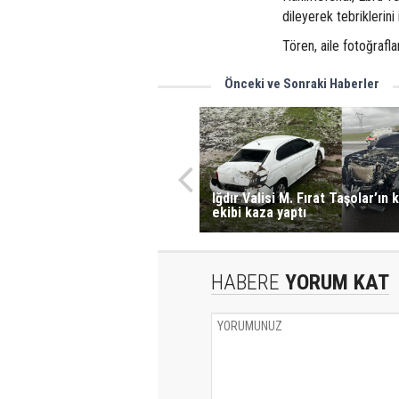
dileyerek tebriklerini i
​Tören, aile fotoğrafl
Önceki ve Sonraki Haberler
Iğdır Valisi M. Fırat Taşolar’ın
ekibi kaza yaptı
HABERE
YORUM KAT