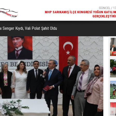
GERÇEKLEŞTIRI
GÜNCEL / 17
REKREATIF GEZI TURU, SPORSEVERLERI BIR ARAYA GETI
ı Senger Kıydı, Vali Polat Şahit Oldu