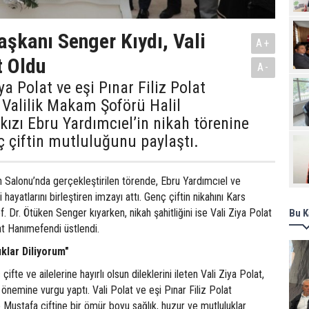
Pro
Başkanı Senger Kıydı, Vali
A+
t Oldu
A-
ya Polat ve eşi Pınar Filiz Polat
Valilik Makam Şoförü Halil
 kızı Ebru Yardımcıel’in nikah törenine
ç çiftin mutluluğunu paylaştı.
h Salonu’nda gerçekleştirilen törende, Ebru Yardımcıel ve
hayatlarını birleştiren imzayı attı. Genç çiftin nikahını Kars
. Dr. Ötüken Senger kıyarken, nikah şahitliğini ise Vali Ziya Polat
Bu K
lat Hanımefendi üstlendi.
klar Diliyorum"
ifte ve ailelerine hayırlı olsun dileklerini ileten Vali Ziya Polat,
 önemine vurgu yaptı. Vali Polat ve eşi Pınar Filiz Polat
Mustafa çiftine bir ömür boyu sağlık, huzur ve mutluluklar