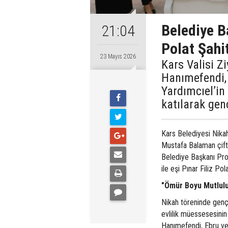
​Belediye 
21:04
Polat Şahi
23 Mayıs 2026
Kars Valisi Zi
Hanımefendi, 
Yardımcıel’in
katılarak gen
​Kars Belediyesi Nika
Mustafa Balaman çifti 
Belediye Başkanı Prof
ile eşi Pınar Filiz Po
​"Ömür Boyu Mutlulu
​Nikah töreninde genç ç
evlilik müessesesinin
Hanımefendi, Ebru ve 