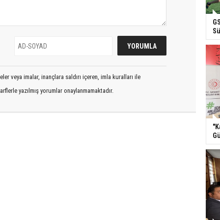
GS
Sü
er veya imalar, inançlara saldırı içeren, imla kuralları ile
arflerle yazılmış yorumlar onaylanmamaktadır.
"K
Gü