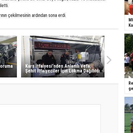
letti.
arının çekilmesinin ardından sona erdi.
MH
Ka
 koruma
Kars İtfaiyesi’nden Anlamlı Vefa:
Şehit İtfaiyeciler İçin Lokma Dağıtıldı
Re
ge