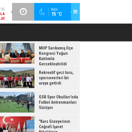
LDI
GÜNCEL / 17:08
Kars
:08
15 °C
GSB SPOR OKULLARI'NDA FUTBOL ANTRENMANLARI SÜRÜYOR
RDI
MHP Sarıkamış İlçe
Kongresi Yoğun
Katılımla
Gerçekleştirildi
Rekreatif gezi turu,
sporseverleri bir
araya getirdi
GSB Spor Okulları'nda
Futbol Antrenmanları
Sürüyor
"Kars Gravyerinin
Coğrafi İşaret