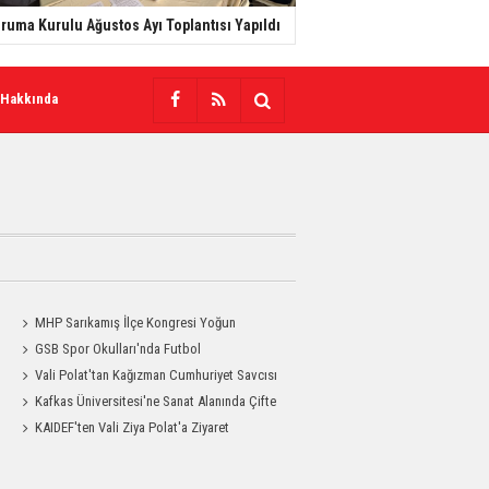
ruma Kurulu Ağustos Ayı Toplantısı Yapıldı
 Hakkında
MHP Sarıkamış İlçe Kongresi Yoğun
Katılımla Gerçekleştirildi
GSB Spor Okulları'nda Futbol
Antrenmanları Sürüyor
Vali Polat'tan Kağızman Cumhuriyet Savcısı
Eravcı'ya Ziyaret
Kafkas Üniversitesi'ne Sanat Alanında Çifte
Gurur
KAIDEF'ten Vali Ziya Polat'a Ziyaret