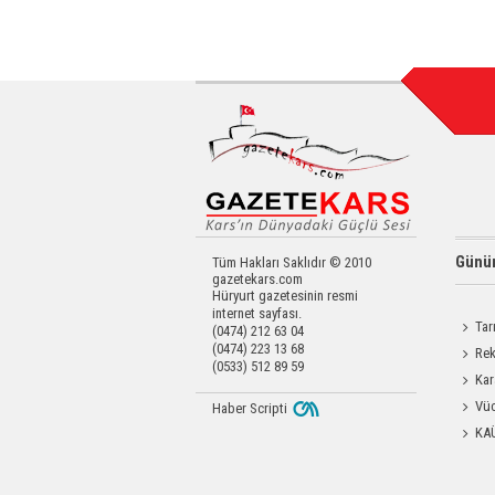
Günün
Tüm Hakları Saklıdır © 2010
gazetekars.com
Hüryurt gazetesinin resmi
internet sayfası.
Tar
(0474) 212 63 04
(0474) 223 13 68
Kars'a 
Rek
(0533) 512 89 59
getirdi
Kar
Dayanı
Vüc
Haber Scripti
Yağ Al
KA
Başkanl