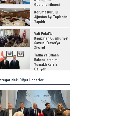
Niteliğinin
Güçlendirilmesi
jesi"
Koruma Kurulu
Ağustos Ayı Toplantısı
Yapıldı
Vali Polat'tan
Kağızman Cumhuriyet
Savcısı Eravcı'ya
Ziyaret
Tarım ve Orman
Bakanı İbrahim
Yumaklı Kars'a
Geliyor
ategorideki Diğer Haberler