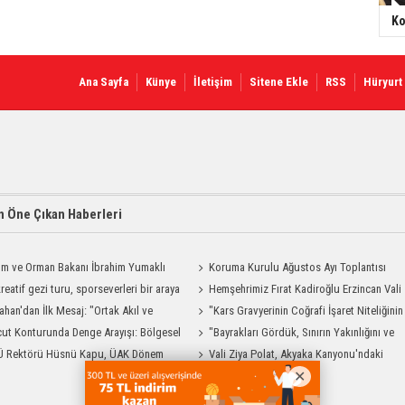
Ko
Ana Sayfa
Künye
İletişim
Sitene Ekle
RSS
Hüryurt
 Öne Çıkan Haberleri
ım ve Orman Bakanı İbrahim Yumaklı
Koruma Kurulu Ağustos Ayı Toplantısı
Geliyor
reatif gezi turu, sporseverleri bir araya
Yapıldı
Hemşehrimiz Fırat Kadiroğlu Erzincan Vali
ahan'dan İlk Mesaj: "Ortak Akıl ve
Yardımcılığına Atandı
"Kars Gravyerinin Coğrafi İşaret Niteliğinin
şmayla Çalışacağız"
ut Konturunda Denge Arayışı: Bölgesel
Güçlendirilmesi Projesi"
"Bayrakları Gördük, Sınırın Yakınlığını ve
ma Sürecinin Tüm Aşamaları
Ü Rektörü Hüsnü Kapu, ÜAK Dönem
Uzaklığını Aynı Anda Hissettik"
Vali Ziya Polat, Akyaka Kanyonu'ndaki
ığını Devretti
Rafting Heyecanına Katıldı