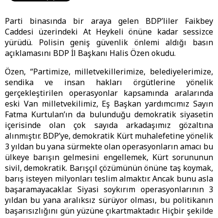
Parti binasında bir araya gelen BDP’liler Faikbey
Caddesi üzerindeki At Heykeli önüne kadar sessizce
yürüdü. Polisin geniş güvenlik önlemi aldığı basın
açıklamasını BDP İl Başkanı Halis Özen okudu.
Özen, “Partimize, milletvekillerimize, belediyelerimize,
sendika ve insan hakları örgütlerine yönelik
gerçekleştirilen operasyonlar kapsamında aralarında
eski Van milletvekilimiz, Eş Başkan yardımcımız Sayın
Fatma Kurtulan’ın da bulunduğu demokratik siyasetin
içerisinde olan çok sayıda arkadaşımız gözaltına
alınmıştır. BDP’ye, demokratik Kürt muhalefetine yönelik
3 yıldan bu yana sürmekte olan operasyonların amacı bu
ülkeye barışın gelmesini engellemek, Kürt sorununun
sivil, demokratik. Barışçıl çözümünün önüne taş koymak,
barış isteyen milyonları teslim almaktır. Ancak bunu asla
başaramayacaklar. Siyasi soykırım operasyonlarının 3
yıldan bu yana aralıksız sürüyor olması, bu politikanın
başarısızlığını gün yüzüne çıkartmaktadır. Hiçbir şekilde