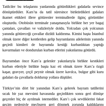
Tatilciler bu telaşlarını yanlarında götürdükleri gıdalarla sevince
dönüştürdüler. Kars’ta da tatil süresince biriktirdikleri gıdaları
ikamet ettikleri illere götürenler terminallerde ilginç görüntüler
oluşturdu. Otobüsün terminale yanaşmasıyla birlikte her yer bagaj
çantaları, çuvalları ve valizleriyle doldu. Yolcudan çok yolcunun
yanında götüreceği çuvallar dizildi kaldırıma. Kimisi başta İstanbul
olmak üzere diğer kentlerden gelip bayramlarını ailelerinin yanında
geçirdi kimileri de bayramda kestiği kurbanlıktan yaptığı
kavurmaları ve dondurulan kurban etlerini yakınlarına götürdü.
Bayramdan önce Kars’a gelenler yakınlarıyla birlikte kestikleri
kurban etleriyle birlikte başta kaz eti olmak üzere Kars’a özgü
kaşar, gravyer, çeçil peynir olmak üzere kavılca, bulgur gibi kuru
gıdaları da çuvallarla doldurup yollara düştüler.
Türkiye’nin dört bir yanından Kars’a gelerek bayram tatillerini
sıcak bir yaz mevsimi havasında geçirdikten sonra geri dönüşe
geçenler hiç de ayrılmak istemediler. Kars’ı çok sevdiklerini fakat
geçim nedeniyle mecburen geri dönmek zorunda kaldıklarını