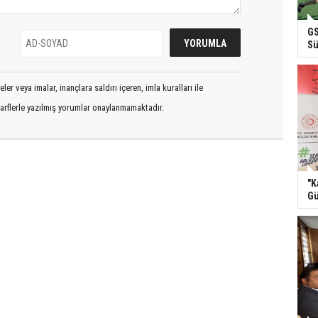
GS
Sü
er veya imalar, inançlara saldırı içeren, imla kuralları ile
arflerle yazılmış yorumlar onaylanmamaktadır.
"K
Gü