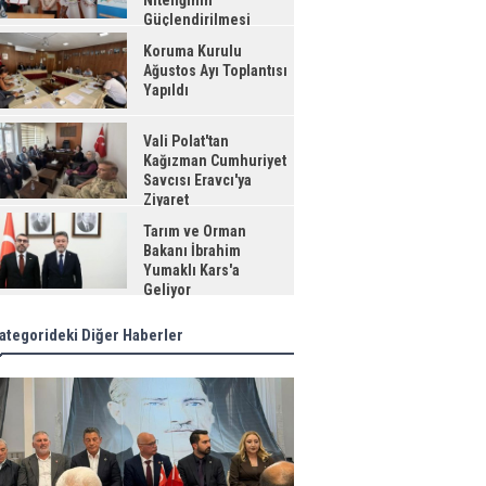
Niteliğinin
Güçlendirilmesi
jesi"
Koruma Kurulu
Ağustos Ayı Toplantısı
Yapıldı
Vali Polat'tan
Kağızman Cumhuriyet
Savcısı Eravcı'ya
Ziyaret
Tarım ve Orman
Bakanı İbrahim
Yumaklı Kars'a
Geliyor
ategorideki Diğer Haberler