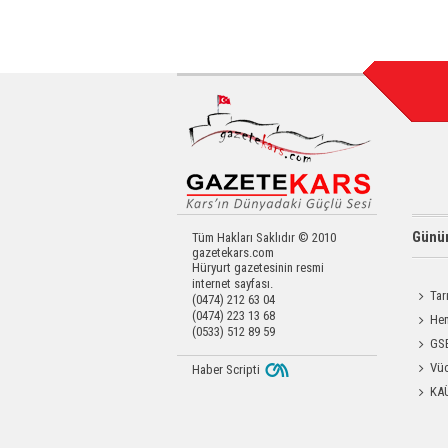
Günün
Tüm Hakları Saklıdır © 2010
gazetekars.com
Hüryurt gazetesinin resmi
internet sayfası.
Tar
(0474) 212 63 04
(0474) 223 13 68
Kars'a 
Hem
(0533) 512 89 59
Yardımc
GSB
Antren
Vüc
Haber Scripti
Yağ Al
KA
Başkanl