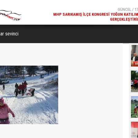
GÜNCEL / 17
MHP SARIKAMIŞ İLÇE KONGRESI YOĞUN KATILI
GERÇEKLEŞTIRI
GÜNCEL / 17
REKREATIF GEZI TURU, SPORSEVERLERI BIR ARAYA GETI
ar sevinci