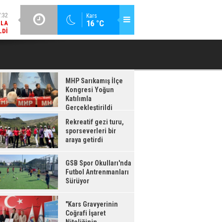
:32
MLA
GÜNCEL / 17:08
Kars
LDI
16 °C
GSB SPOR OKULLARI'NDA FUTBOL ANTRENMANLARI SÜRÜYOR
:08
RDI
MHP Sarıkamış İlçe
Kongresi Yoğun
Katılımla
Gerçekleştirildi
Rekreatif gezi turu,
sporseverleri bir
araya getirdi
GSB Spor Okulları'nda
Futbol Antrenmanları
Sürüyor
"Kars Gravyerinin
Coğrafi İşaret