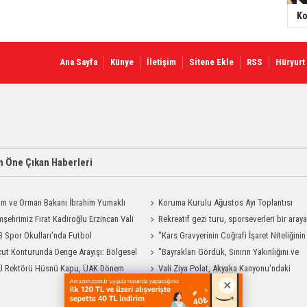
Ko
Ana Sayfa
Künye
İletişim
Sitene Ekle
RSS
Hüryurt
 Öne Çıkan Haberleri
ım ve Orman Bakanı İbrahim Yumaklı
Koruma Kurulu Ağustos Ayı Toplantısı
Geliyor
şehrimiz Fırat Kadiroğlu Erzincan Vali
Yapıldı
Rekreatif gezi turu, sporseverleri bir aray
ılığına Atandı
 Spor Okulları'nda Futbol
getirdi
"Kars Gravyerinin Coğrafi İşaret Niteliğinin
manları Sürüyor
ut Konturunda Denge Arayışı: Bölgesel
Güçlendirilmesi Projesi"
"Bayrakları Gördük, Sınırın Yakınlığını ve
ma Sürecinin Tüm Aşamaları
Ü Rektörü Hüsnü Kapu, ÜAK Dönem
Uzaklığını Aynı Anda Hissettik"
Vali Ziya Polat, Akyaka Kanyonu'ndaki
ığını Devretti
Rafting Heyecanına Katıldı