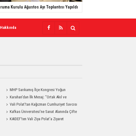
ruma Kurulu Ağustos Ayı Toplantısı Yapıldı
 Hakkında
MHP Sarıkamış İlçe Kongresi Yoğun
a
Katılımla Gerçekleştirildi
Karahan'dan İlk Mesaj: "Ortak Akıl ve
Dayanışmayla Çalışacağız"
Vali Polat'tan Kağızman Cumhuriyet Savcısı
Eravcı'ya Ziyaret
Kafkas Üniversitesi'ne Sanat Alanında Çifte
Gurur
KAIDEF'ten Vali Ziya Polat'a Ziyaret