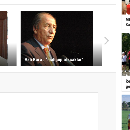
MH
Ka
Vali Kara : “mahçup olacaklar”
Re
ge