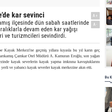
Pro
’de kar sevinci
A+
amış ilçesinde dün sabah saatlerinde
A-
ralıklarla devam eden kar yağışı
i ve turizmcileri sevindirdi.
e Kayak Merkezi'ne geçmiş yıllara kıyasla bu yıl karın geç
 Sarıkamış Çamkar Otel Müdürü A. Kamuran Eroğlu, son yağan
ezinde kayak severlerin kayak yapma imknına kavuştuklarını
ile yerli ve yabancı kayak severler kayak merkezine akın etti.
Bu K