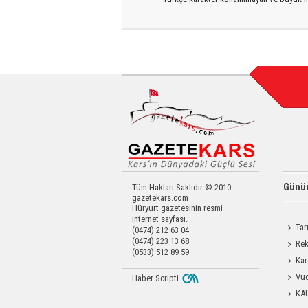
Günün
Tüm Hakları Saklıdır © 2010
gazetekars.com
Hüryurt gazetesinin resmi
internet sayfası.
Tar
(0474) 212 63 04
(0474) 223 13 68
Kars'a 
Rek
(0533) 512 89 59
getirdi
Kar
Dayanı
Vüc
Haber Scripti
Yağ Al
KA