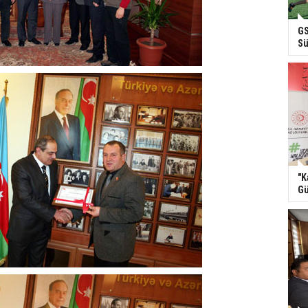
GS
Sü
"K
Gü