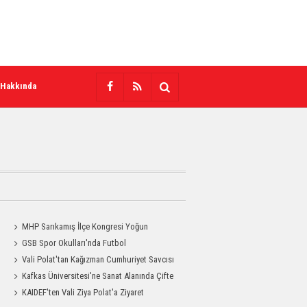
 Hakkında
MHP Sarıkamış İlçe Kongresi Yoğun
Katılımla Gerçekleştirildi
GSB Spor Okulları'nda Futbol
Antrenmanları Sürüyor
Vali Polat'tan Kağızman Cumhuriyet Savcısı
Eravcı'ya Ziyaret
Kafkas Üniversitesi'ne Sanat Alanında Çifte
Gurur
KAIDEF'ten Vali Ziya Polat'a Ziyaret