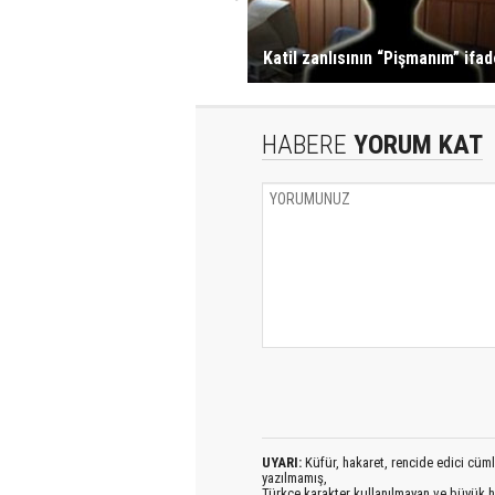
Katil zanlısının “Pişmanım” ifade
HABERE
YORUM KAT
UYARI:
Küfür, hakaret, rencide edici cümlel
yazılmamış,
Türkçe karakter kullanılmayan ve büyük h