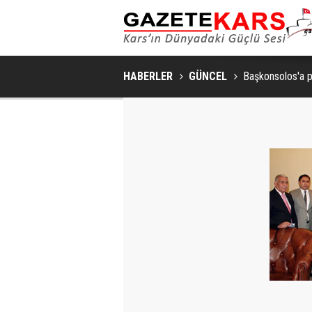
MHP SARIKAMIŞ İLÇE KONGRESI
HABERLER
GÜNCEL
Başkonsolos'a p