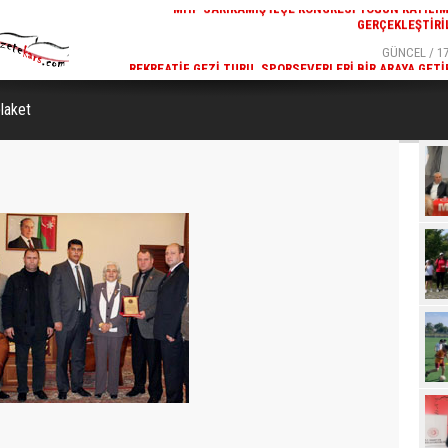
GÜNCEL / 17:32
GÜNCEL / 17
 YOĞUN KATILIMLA
REKREATIF GEZI TURU, SPORSEVERLERI BIR ARAYA GETI
GERÇEKLEŞTIRILDI
laket