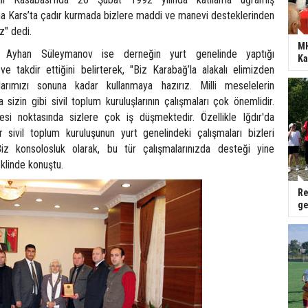
ına Kars’ta çadır kurmada bizlere maddi ve manevi desteklerinden
z" dedi.
MH
 Ayhan Süleymanov ise derneğin yurt genelinde yaptığı
Ka
 ve takdir ettiğini belirterek, "Biz Karabağ’la alakalı elimizden
arımızı sonuna kadar kullanmaya hazırız. Milli meselelerin
 sizin gibi sivil toplum kuruluşlarının çalışmaları çok önemlidir.
lmesi noktasında sizlere çok iş düşmektedir. Özellikle Iğdır'da
r sivil toplum kuruluşunun yurt genelindeki çalışmaları bizleri
z konsolosluk olarak, bu tür çalışmalarınızda desteği yine
klinde konuştu.
Re
ge