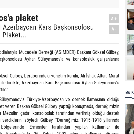
Pro
s'a plaket
A+
 Azerbaycan Kars Başkonsolosu
A-
Plaket...
 İddialarıyla Mücadele Derneği (ASİMDER) Başkanı Göksel Gülbey,
şkonsolosu Ayhan Süleymanov’a ve konsolosluk çalışanlarına
el Gülbey, beraberindeki yönetim kurulu, Ali İshak Altun, Murat
 ile birlikte, Azerbaycan Kars Başkonsolosu Ayhan Süleymanov’u
iler.
Bu K
üleymanov’a Türkiye-Azerbaycan ve dernek flamasının olduğu
et veren Başkan Göksel Gülbey yaptığı konuşmada, derneğimizin
 Mezalim çadırı konsolosluk tarafından verilmiş olduğu destek
 verdiklerini söyledi. Gülbey, "Derneğimiz; 1915-1918 yıllarında
i bölgelerinde Ermeniler tarafından yapılan katliamlar ile
alı Kasabası'nda 26 Şubat 1992 yılında katliama uğramış