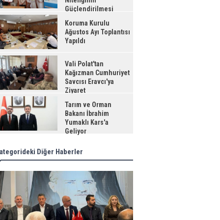
Niteliğinin
Güçlendirilmesi
jesi"
Koruma Kurulu
Ağustos Ayı Toplantısı
Yapıldı
Vali Polat'tan
Kağızman Cumhuriyet
Savcısı Eravcı'ya
Ziyaret
Tarım ve Orman
Bakanı İbrahim
Yumaklı Kars'a
Geliyor
ategorideki Diğer Haberler