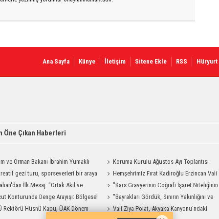
Ana Sayfa
Künye
İletişim
Sitene Ekle
RSS
Hüryurt
 Öne Çıkan Haberleri
ım ve Orman Bakanı İbrahim Yumaklı
Koruma Kurulu Ağustos Ayı Toplantısı
Geliyor
reatif gezi turu, sporseverleri bir araya
Yapıldı
Hemşehrimiz Fırat Kadiroğlu Erzincan Vali
ahan'dan İlk Mesaj: "Ortak Akıl ve
Yardımcılığına Atandı
"Kars Gravyerinin Coğrafi İşaret Niteliğinin
şmayla Çalışacağız"
ut Konturunda Denge Arayışı: Bölgesel
Güçlendirilmesi Projesi"
"Bayrakları Gördük, Sınırın Yakınlığını ve
ma Sürecinin Tüm Aşamaları
Ü Rektörü Hüsnü Kapu, ÜAK Dönem
Uzaklığını Aynı Anda Hissettik"
Vali Ziya Polat, Akyaka Kanyonu'ndaki