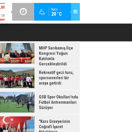
:08
GÜNCEL / 17:08
Kars
20 °C
RDI
GSB SPOR OKULLARI'NDA FUTBOL ANTRENMANLARI SÜRÜYOR
MHP Sarıkamış İlçe
Kongresi Yoğun
Katılımla
Gerçekleştirildi
Rekreatif gezi turu,
sporseverleri bir
araya getirdi
GSB Spor Okulları'nda
Futbol Antrenmanları
Sürüyor
"Kars Gravyerinin
Coğrafi İşaret