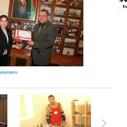
Ko
Süleymanov