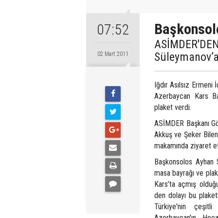
Başkonsolo
07:52
ASİMDER'DEN
Süleymanov’a 
02 Mart 2011
Iğdır Asılsız Ermeni
Azerbaycan Kars Ba
plaket verdi.
ASİMDER Başkanı Göks
Akkuş ve Şeker Bilen
makamında ziyaret ett
Başkonsolos Ayhan S
masa bayrağı ve plak
Kars’ta açmış olduğu
den dolayı bu plaketi
Türkiye'nin çeşitl
Azerbaycan'ın Hoc