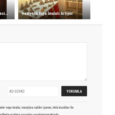
si...
Hediyelik Eşya İmalatı Artıyor
er veya imalar, inançlara saldırı içeren, imla kuralları ile
arflerle yazılmış yorumlar onaylanmamaktadır.