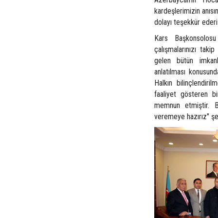
kardeşlerimizin anıs
dolayı teşekkür ederi
Kars Başkonsolosu
çalışmalarınızı takip
gelen bütün imkanl
anlatılması konusunda
Halkın bilinçlendiri
faaliyet gösteren bi
memnun etmiştir. Bi
veremeye hazırız" şe