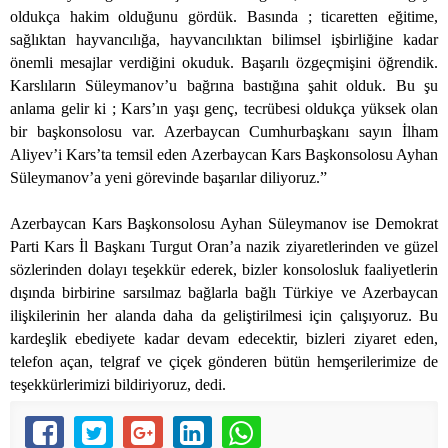
oldukça hakim olduğunu gördük. Basında ; ticaretten eğitime,
sağlıktan hayvancılığa, hayvancılıktan bilimsel işbirliğine kadar
önemli mesajlar verdiğini okuduk. Başarılı özgeçmişini öğrendik.
Karslıların Süleymanov’u bağrına bastığına şahit olduk. Bu şu
anlama gelir ki ; Kars’ın yaşı genç, tecrübesi oldukça yüksek olan
bir başkonsolosu var. Azerbaycan Cumhurbaşkanı sayın İlham
Aliyev’i Kars’ta temsil eden Azerbaycan Kars Başkonsolosu Ayhan
Süleymanov’a yeni görevinde başarılar diliyoruz.”
Azerbaycan Kars Başkonsolosu Ayhan Süleymanov ise Demokrat
Parti Kars İl Başkanı Turgut Oran’a nazik ziyaretlerinden ve güzel
sözlerinden dolayı teşekkür ederek, bizler konsolosluk faaliyetlerin
dışında birbirine sarsılmaz bağlarla bağlı Türkiye ve Azerbaycan
ilişkilerinin her alanda daha da geliştirilmesi için çalışıyoruz. Bu
kardeşlik ebediyete kadar devam edecektir, bizleri ziyaret eden,
telefon açan, telgraf ve çiçek gönderen bütün hemşerilerimize de
teşekkürlerimizi bildiriyoruz, dedi.