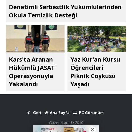
Denetimli Serbestlik Yükümlülerinden
Okula Temizlik Desteği
Kars'ta Aranan
Yaz Kur'an Kursu
Hükümlü JASAT
Öğrencileri
Operasyonuyla
Piknik Coşkusu
Yakalandı
Yaşadı
Geri
Ana Sayfa
PC Görünüm
Gazetekars © 2010
Haber Scripti