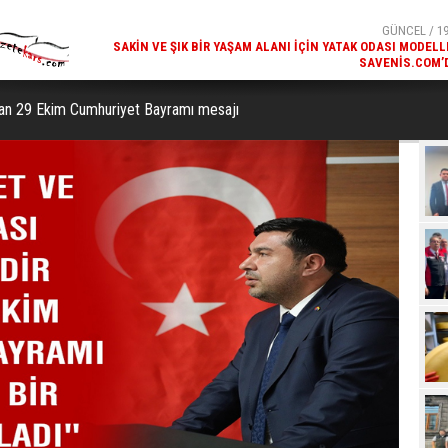
SAVENIS.COM’
GÜNCEL / 18
KARS'IN TURIZM POTANSIYELI BAKÜ'DE TANITI
an 29 Ekim Cumhuriyet Bayramı mesajı