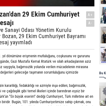
zan'dan 29 Ekim Cumhuriyet
A+
esajı
A-
ve Sanayi Odası Yönetim Kurulu
r Bozan, 29 Ekim Cumhuriyet Bayramı
esaj yayımladı
Ziy
. yıl dönümüne erişmenin mutluluğunu, coşkusunu ve gururunu
günde, Gazi Mustafa Kemal Atatürk ve silah arkadaşlarının aziz
z saygıyla; bağımsızlık yolunda verilen mücadelenin mirasına
 değerleri geleceğe taşımanın sorumluluğunu içimizde
Bu K
in kararlılığı, fedakârlığı ve azmiyle inşa edilen; bağımsızlık,
ve çağdaşlık gibi temel ilkeleri içinde barındıran eşsiz bir
türk’ün "En büyük eserim" dediği Cumhuriyet, Türk milletine ait en
 biridir. Bugün, 101. yılında Cumhuriyetimize sahip çıkmak, onu