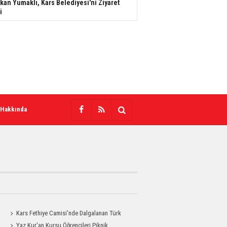
kan Yumaklı, Kars Belediyesi'ni Ziyaret
i
 Hakkında
Kars Fethiye Camisi'nde Dalgalanan Türk
Bayrağı Görenlerin Beğenisini Topladı
Yaz Kur'an Kursu Öğrencileri Piknik