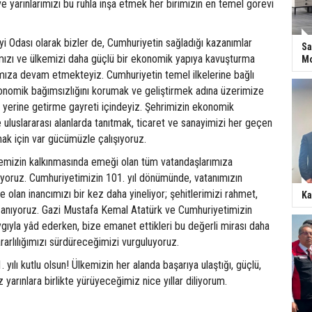
ve yarınlarımızı bu ruhla inşa etmek her birimizin en temel görevi
i Odası olarak bizler de, Cumhuriyetin sağladığı kazanımlar
Sa
mızı ve ülkemizi daha güçlü bir ekonomik yapıya kavuşturma
Mo
ımıza devam etmekteyiz. Cumhuriyetin temel ilkelerine bağlı
onomik bağımsızlığını korumak ve geliştirmek adına üzerimize
a yerine getirme gayreti içindeyiz. Şehrimizin ekonomik
e uluslararası alanlarda tanıtmak, ticaret ve sanayimizi her geçen
mak için var gücümüzle çalışıyoruz.
kemizin kalkınmasında emeği olan tüm vatandaşlarımıza
uyoruz. Cumhuriyetimizin 101. yıl dönümünde, vatanımızın
olan inancımızı bir kez daha yineliyor; şehitlerimizi rahmet,
Ka
e anıyoruz. Gazi Mustafa Kemal Atatürk ve Cumhuriyetimizin
ygıyla yâd ederken, bize emanet ettikleri bu değerli mirası daha
ararlılığımızı sürdüreceğimizi vurguluyoruz.
yılı kutlu olsun! Ülkemizin her alanda başarıya ulaştığı, güçlü,
yarınlara birlikte yürüyeceğimiz nice yıllar diliyorum.