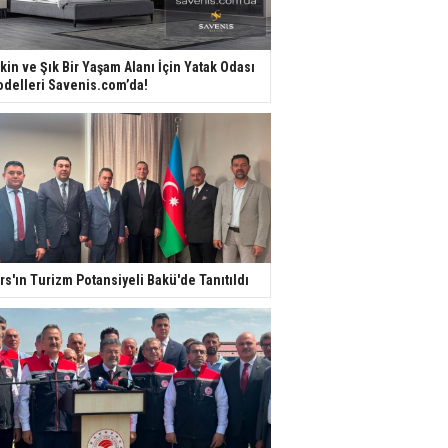
kin ve Şık Bir Yaşam Alanı İçin Yatak Odası
delleri Savenis.com’da!
rs'ın Turizm Potansiyeli Bakü'de Tanıtıldı