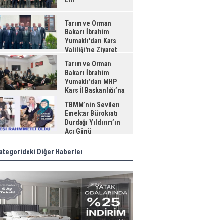
Etti
Tarım ve Orman
Bakanı İbrahim
Yumaklı'dan Kars
Valiliği'ne Ziyaret
Tarım ve Orman
Bakanı İbrahim
Yumaklı’dan MHP
Kars İl Başkanlığı’na
aret
TBMM’nin Sevilen
Emektar Bürokratı
Durdağı Yıldırım’ın
Acı Günü
ategorideki Diğer Haberler