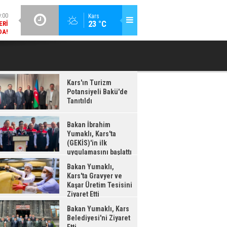
DA!
GÜNCEL / 18:37
Kars
:38
23 °C
BAKAN İBRAHIM YUMAKLI, KARS'TA (GEKİS)'IN ILK
BA
LDI
UYGULAMASINI BAŞLATTI
Kars'ın Turizm
Potansiyeli Bakü'de
Tanıtıldı
Bakan İbrahim
Yumaklı, Kars'ta
(GEKİS)'in ilk
uygulamasını başlattı
Bakan Yumaklı,
Kars'ta Gravyer ve
Kaşar Üretim Tesisini
Ziyaret Etti
Bakan Yumaklı, Kars
Belediyesi'ni Ziyaret