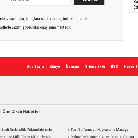
Ba
Ett
er veya imalar, inançlara saldırı içeren, imla kuralları ile
arflerle yazılmış yorumlar onaylanmamaktadır.
Ana Sayfa
Künye
İletişim
Sitene Ekle
RSS
Hüryurt
 Öne Çıkan Haberleri
etimli Serbestlik Yükümlülerinden
Kars'ta Tarım ve Hayvancılık Masaya
Temizlik Desteği
s'ta İlçe Milli Eğitim Müdürleriyle
Yatırıldı
Yalnız Değilsiniz: Kızılay Kapınızı Çalıyor