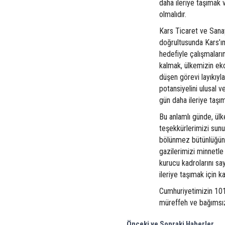
daha ileriye taşımak 
olmalıdır.
Kars Ticaret ve Sanay
doğrultusunda Kars’ı
hedefiyle çalışmalar
kalmak, ülkemizin ek
düşen görevi layıkıyl
potansiyelini ulusal v
gün daha ileriye taşı
Bu anlamlı günde, ül
teşekkürlerimizi sun
bölünmez bütünlüğüne 
gazilerimizi minnetl
kurucu kadrolarını sa
ileriye taşımak için k
Cumhuriyetimizin 101. 
müreffeh ve bağımsız 
Önceki ve Sonraki Haberler