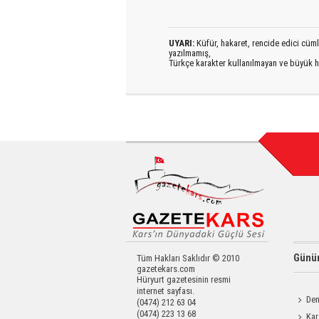
UYARI:
Küfür, hakaret, rencide edici cümlel
yazılmamış,
Türkçe karakter kullanılmayan ve büyük h
Günün
Tüm Hakları Saklıdır © 2010
gazetekars.com
Hüryurt gazetesinin resmi
internet sayfası.
Den
(0474) 212 63 04
(0474) 223 13 68
Okula 
Kar