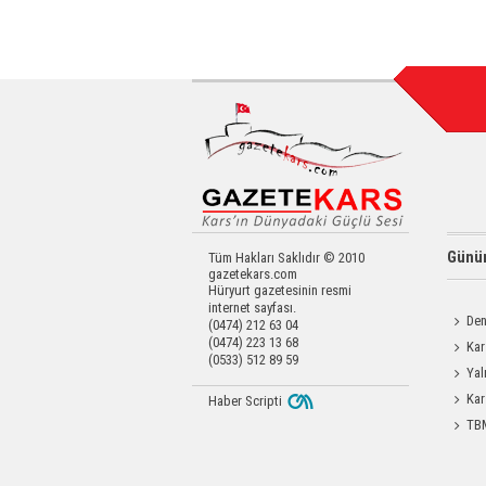
Günün
Tüm Hakları Saklıdır © 2010
gazetekars.com
Hüryurt gazetesinin resmi
internet sayfası.
Den
(0474) 212 63 04
(0474) 223 13 68
Okula 
Kar
(0533) 512 89 59
Yatırıld
Yal
Kar
Haber Scripti
TBM
Durdağı