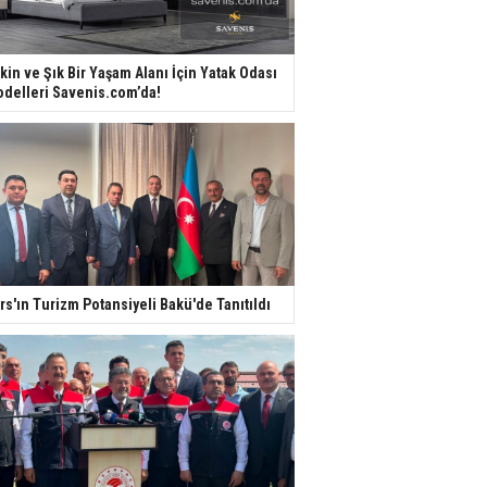
kin ve Şık Bir Yaşam Alanı İçin Yatak Odası
delleri Savenis.com’da!
rs'ın Turizm Potansiyeli Bakü'de Tanıtıldı