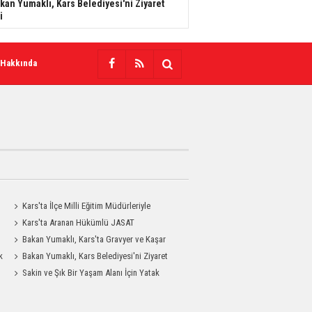
kan Yumaklı, Kars Belediyesi'ni Ziyaret
i
 Hakkında
Kars'ta İlçe Milli Eğitim Müdürleriyle
Değerlendirme Toplantısı
Kars'ta Aranan Hükümlü JASAT
Operasyonuyla Yakalandı
Bakan Yumaklı, Kars'ta Gravyer ve Kaşar
k
Üretim Tesisini Ziyaret Etti
Bakan Yumaklı, Kars Belediyesi'ni Ziyaret
Etti
Sakin ve Şık Bir Yaşam Alanı İçin Yatak
Odası Modelleri Savenis.com’da!