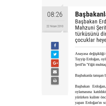
Başbakanla
08:26
Başbakan Erd
Mahzuni Şerif
22 Nisan 2010
türküsünü di
çocuklar hey
Anayasa değişikliği
Tayyip Erdoğan, oyl
Şerif'in 'Yiğit muht
Başbakanla tanışan b
Başbakan Erdoğan,
oylamasına katıldık
yürürken kuliste önce
yapan Erdoğan'ın s