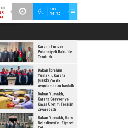
DA!
GÜNCEL / 18:37
Kars
:38
14 °C
BAKAN İBRAHIM YUMAKLI, KARS'TA (GEKİS)'IN ILK
BA
LDI
UYGULAMASINI BAŞLATTI
Kars'ın Turizm
Potansiyeli Bakü'de
Tanıtıldı
Bakan İbrahim
Yumaklı, Kars'ta
(GEKİS)'in ilk
uygulamasını başlattı
Bakan Yumaklı,
Kars'ta Gravyer ve
Kaşar Üretim Tesisini
Ziyaret Etti
Bakan Yumaklı, Kars
Belediyesi'ni Ziyaret