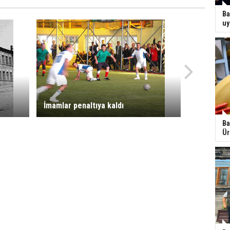
Ba
uy
İmamlar penaltıya kaldı
Ba
Ür