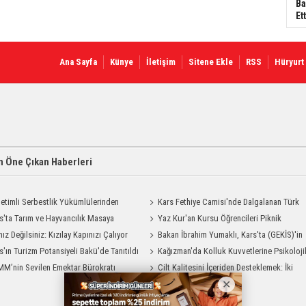
Ba
Ett
Ana Sayfa
Künye
İletişim
Sitene Ekle
RSS
Hüryurt
 Öne Çıkan Haberleri
etimli Serbestlik Yükümlülerinden
Kars Fethiye Camisi'nde Dalgalanan Türk
Temizlik Desteği
s'ta Tarım ve Hayvancılık Masaya
Bayrağı Görenlerin Beğenisini Topladı
Yaz Kur'an Kursu Öğrencileri Piknik
ı
nız Değilsiniz: Kızılay Kapınızı Çalıyor
Coşkusu Yaşadı
Bakan İbrahim Yumaklı, Kars'ta (GEKİS)'in
s'ın Turizm Potansiyeli Bakü'de Tanıtıldı
ilk uygulamasını başlattı
Kağızman'da Kolluk Kuvvetlerine Psikoloji
M’nin Sevilen Emektar Bürokratı
İlk Yardım Eğitimi
Cilt Kalitesini İçeriden Desteklemek: İki
 Yıldırım’ın Acı Günü
Enjeksiyon Uygulamasının Karşılaştırması