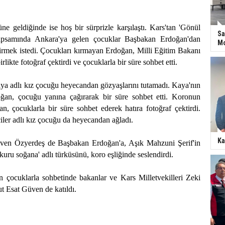
e geldiğinde ise hoş bir sürprizle karşılaştı. Kars'tan 'Gönül
Sa
apsamında Ankara'ya gelen çocuklar Başbakan Erdoğan'dan
Mo
ktirmek istedi. Çocukları kırmayan Erdoğan, Milli Eğitim Bakanı
likte fotoğraf çektirdi ve çocuklarla bir süre sohbet etti.
ya adlı kız çocuğu heyecandan gözyaşlarını tutamadı. Kaya'nın
ğan, çocuğu yanına çağırarak bir süre sohbet etti. Koronun
, çocuklarla bir süre sohbet ederek hatıra fotoğraf çektirdi.
ler adlı kız çocuğu da heyecandan ağladı.
Ka
en Özyerdeş de Başbakan Erdoğan'a, Aşık Mahzuni Şerif'in
kuru soğana' adlı türküsünü, koro eşliğinde seslendirdi.
 çocuklarla sohbetinde bakanlar ve Kars Milletvekilleri Zeki
 Esat Güven de katıldı.