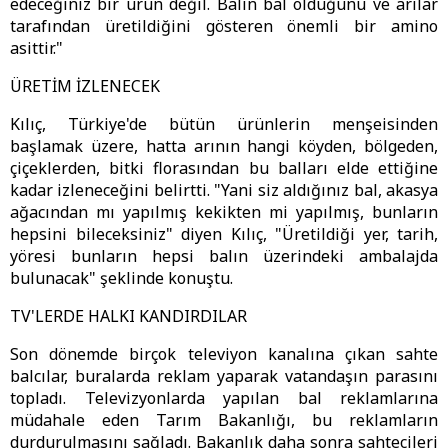
edeceğiniz bir ürün değil. Balın bal olduğunu ve arılar
tarafından üretildiğini gösteren önemli bir amino
asittir."
ÜRETİM İZLENECEK
Kılıç, Türkiye'de bütün ürünlerin menşeisinden
başlamak üzere, hatta arının hangi köyden, bölgeden,
çiçeklerden, bitki florasından bu balları elde ettiğine
kadar izleneceğini belirtti. "Yani siz aldığınız bal, akasya
ağacından mı yapılmış kekikten mi yapılmış, bunların
hepsini bileceksiniz" diyen Kılıç, "Üretildiği yer, tarih,
yöresi bunların hepsi balın üzerindeki ambalajda
bulunacak" şeklinde konuştu.
TV'LERDE HALKI KANDIRDILAR
Son dönemde birçok televiyon kanalına çıkan sahte
balcılar, buralarda reklam yaparak vatandaşın parasını
topladı. Televizyonlarda yapılan bal reklamlarına
müdahale eden Tarım Bakanlığı, bu reklamların
durdurulmasını sağladı. Bakanlık daha sonra sahtecileri