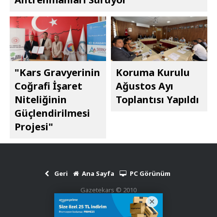
"Kars Gravyerinin
Koruma Kurulu
Coğrafi İşaret
Ağustos Ayı
Niteliğinin
Toplantısı Yapıldı
Güçlendirilmesi
Projesi"
Geri
Ana Sayfa
PC Görünüm
Gazetekars © 2010
Haber Scripti