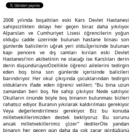
2008 yılında boşaltılan eski Kars Devlet Hastanesi
sahipsizlikten dolayı her geçen biraz daha yıkılıyor.
Alparslan ve Cumhuriyet Lisesi öğrencilerin yoğun
olduğu cadde üzerinde bulunan hastane binası son
günlerde balicilerin uğrak yeri oldu.İçerisinde bulunan
kapı pencere ve dış camları kırılan eski Devlet
Hastanesi’nin akibetinin ne olacağı ise Karslıları derin
derin düşündürüyor.Özellikle öğrenci ailelerini tedirgin
eden boş bina son günlerde içerisinde balicileri
barındırıyor. Her okul çıkışında çocuklarından tedirgin
olduklarını ifade eden öğrenci velileri; “Bu bina uzun
zamandan beri boş. Ne sahip çıkılıyor. Nede satılıyor.
Okulların önünde böyle boş binanın bulunması bizleri
rahatsız ediyor. Buranın yıkılarak kaldırılması gerekiyor.
Veya değerlendirilmesi gerekiyor. Biz bu konuda
milletvekillerimizden destek bekliyoruz. Bu sorunu
ancak milletvekillerimiz çözer” dedilerÖte yandan
binanın her geçen gün daha da çok zarar gördüğünü