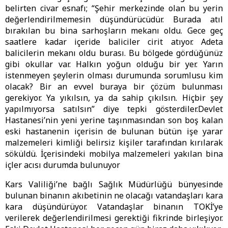
belirten civar esnafı; “Şehir merkezinde olan bu yerin
değerlendirilmemesin düşündürücüdür. Burada atıl
bırakılan bu bina sarhoşların mekanı oldu. Gece geç
saatlere kadar içeride baliciler cirit atıyor. Adeta
balicilerin mekanı oldu burası. Bu bölgede gördüğünüz
gibi okullar var. Halkın yoğun olduğu bir yer. Yarın
istenmeyen şeylerin olması durumunda sorumlusu kim
olacak? Bir an evvel buraya bir çözüm bulunması
gerekiyor. Ya yıkılsın, ya da sahip çıkılsın. Hiçbir şey
yapılmıyorsa satılsın” diye tepki gösterdiler.Devlet
Hastanesi’nin yeni yerine taşınmasından son boş kalan
eski hastanenin içerisin de bulunan bütün işe yarar
malzemeleri kimliği belirsiz kişiler tarafından kırılarak
söküldü. İçerisindeki mobilya malzemeleri yakılan bina
içler acısı durumda bulunuyor
Kars Valiliği’ne bağlı Sağlık Müdürlüğü bünyesinde
bulunan binanın akıbetinin ne olacağı vatandaşları kara
kara düşündürüyor. Vatandaşlar binanın TOKİ’ye
verilerek değerlendirilmesi gerektiği fikrinde birleşiyor.