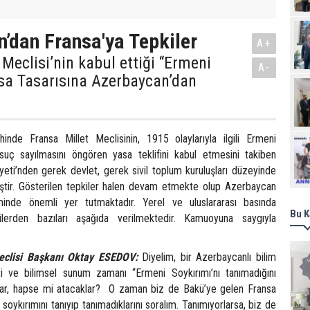
’dan Fransa'ya Tepkiler
A+
 Meclisi’nin kabul ettiği “Ermeni
A-
asa Tasarısına Azerbaycan’dan
inde Fransa Millet Meclisinin, 1915 olaylarıyla ilgili Ermeni
Ziy
n suç sayılmasını öngören yasa teklifini kabul etmesini takiben
ti’nden gerek devlet, gerek sivil toplum kuruluşları düzeyinde
miştir. Gösterilen tepkiler halen devam etmekte olup Azerbaycan
nde önemli yer tutmaktadır. Yerel ve uluslararası basında
Bu K
ilerden bazıları aşağıda verilmektedir. Kamuoyuna saygıyla
eclisi Başkanı Oktay ESEDOV:
Diyelim, bir Azerbaycanlı bilim
ti ve bilimsel sunum zamanı “Ermeni Soykırımı’nı tanımadığını
lar, hapse mi atacaklar? O zaman biz de Bakü’ye gelen Fransa
 soykırımını tanıyıp tanımadıklarını soralım. Tanımıyorlarsa, biz de