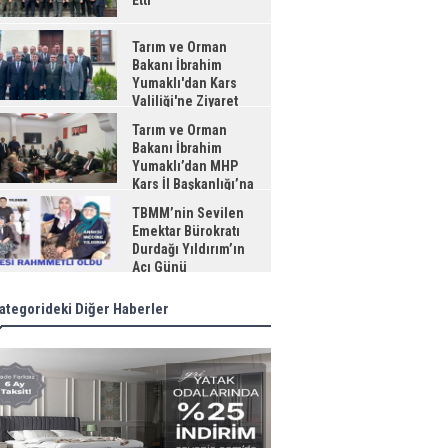
Etti
Tarım ve Orman
Bakanı İbrahim
Yumaklı'dan Kars
Valiliği'ne Ziyaret
Tarım ve Orman
Bakanı İbrahim
Yumaklı’dan MHP
Kars İl Başkanlığı’na
aret
TBMM’nin Sevilen
Emektar Bürokratı
Durdağı Yıldırım’ın
Acı Günü
ategorideki Diğer Haberler