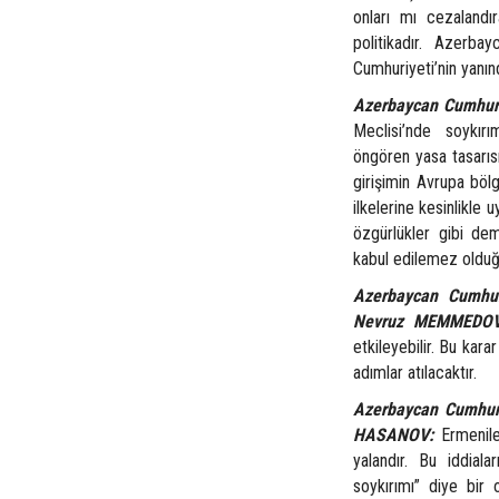
onları mı cezalandır
politikadır. Azerba
Cumhuriyeti’nin yanın
Azerbaycan Cumhuriy
Meclisi’nde soykırı
öngören yasa tasarıs
girişimin Avrupa böl
ilkelerine kesinlikle
özgürlükler gibi de
kabul edilemez olduğ
Azerbaycan Cumhurb
Nevruz MEMMEDOV
etkileyebilir. Bu kara
adımlar atılacaktır.
Azerbaycan Cumhurb
HASANOV:
Ermeniler
yalandır. Bu iddialar
soykırımı” diye bi