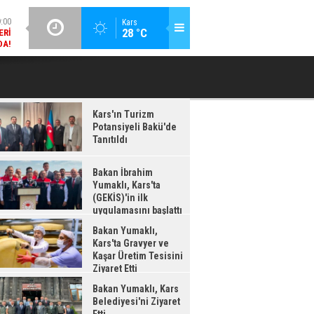
ERI
DA!
GÜNCEL / 18:37
Kars
28 °C
BAKAN İBRAHIM YUMAKLI, KARS'TA (GEKİS)'IN ILK
BA
:38
UYGULAMASINI BAŞLATTI
LDI
Kars'ın Turizm
Potansiyeli Bakü'de
Tanıtıldı
Bakan İbrahim
Yumaklı, Kars'ta
(GEKİS)'in ilk
uygulamasını başlattı
Bakan Yumaklı,
Kars'ta Gravyer ve
Kaşar Üretim Tesisini
Ziyaret Etti
Bakan Yumaklı, Kars
Belediyesi'ni Ziyaret