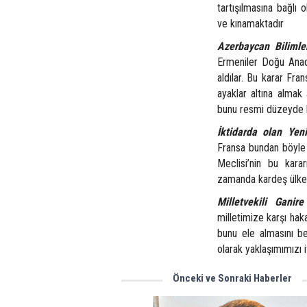
tartışılmasına bağlı 
ve kınamaktadır
Azerbaycan Biliml
Ermeniler Doğu Anado
aldılar. Bu karar Fra
ayaklar altına almak 
bunu resmi düzeyde 
İktidarda olan Yen
Fransa bundan böyle
Meclisi’nin bu karar
zamanda kardeş ülke T
Milletvekili Gani
milletimize karşı haka
bunu ele almasını b
olarak yaklaşımımızı 
Önceki ve Sonraki Haberler