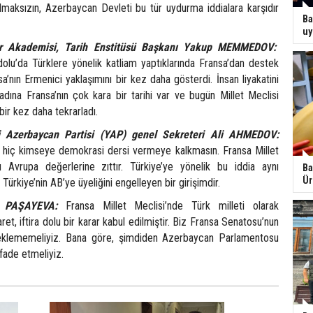
olmaksızın, Azerbaycan Devleti bu tür uydurma iddialara karşıdır
Ba
uy
er Akademisi, Tarih Enstitüsü Başkanı Yakup MEMMEDOV:
lu’da Türklere yönelik katliam yaptıklarında Fransa’dan destek
nsa’nın Ermenici yaklaşımını bir kez daha gösterdi. İnsan liyakatini
adına Fransa’nın çok kara bir tarihi var ve bugün Millet Meclisi
bir kez daha tekrarladı.
i Azerbaycan Partisi (YAP) genel Sekreteri Ali AHMEDOV:
 hiç kimseye demokrasi dersi vermeye kalkmasın. Fransa Millet
ı Avrupa değerlerine zıttır. Türkiye’ye yönelik bu iddia aynı
Ba
Ür
ürkiye’nin AB’ye üyeliğini engelleyen bir girişimdir.
re PAŞAYEVA:
Fransa Millet Meclisi’nde Türk milleti olarak
ret, iftira dolu bir karar kabul edilmiştir. Biz Fransa Senatosu’nun
eklememeliyiz. Bana göre, şimdiden Azerbaycan Parlamentosu
ifade etmeliyiz.