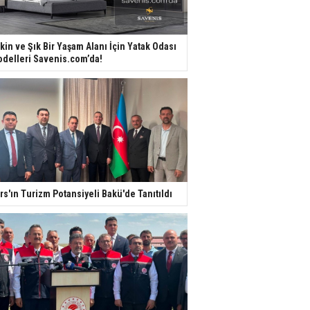
kin ve Şık Bir Yaşam Alanı İçin Yatak Odası
delleri Savenis.com’da!
rs'ın Turizm Potansiyeli Bakü'de Tanıtıldı