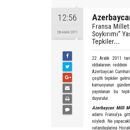
Azerbaycan
12:56
Fransa Millet
Soykırımı” Y
28 Aralık 2011
Tepkiler...
22 Aralık 2011 tarih
iddialarının reddini
Azerbaycan Cumhuriye
çeşitli tepkiler gel
kamuoyunun gündemi
yayınlanan bu tepk
duyurulur.
Azerbaycan Milli M
adamı Fransa’ya git
söyledi. Ne yapacak
vatandaşlarına Hocalı