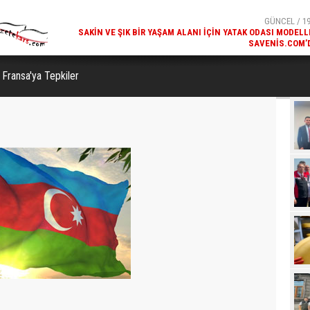
SAKIN VE ŞIK BIR YAŞAM ALANI İÇIN YATAK ODASI MODELL
SAVENIS.COM’
GÜNCEL / 18
KARS'IN TURIZM POTANSIYELI BAKÜ'DE TANITI
Fransa'ya Tepkiler