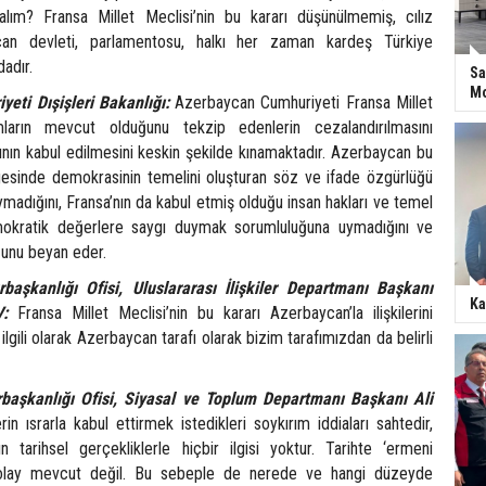
alım? Fransa Millet Meclisi’nin bu kararı düşünülmemiş, cılız
ycan devleti, parlamentosu, halkı her zaman kardeş Türkiye
dadır.
Sa
Mo
eti Dışişleri Bakanlığı:
Azerbaycan Cumhuriyeti Fransa Millet
mların mevcut olduğunu tekzip edenlerin cezalandırılmasını
ının kabul edilmesini keskin şekilde kınamaktadır. Azerbaycan bu
gesinde demokrasinin temelini oluşturan söz ve ifade özgürlüğü
 uymadığını, Fransa’nın da kabul etmiş olduğu insan hakları ve temel
mokratik değerlere saygı duymak sorumluluğuna uymadığını ve
unu beyan eder.
aşkanlığı Ofisi, Uluslararası İlişkiler Departmanı Başkanı
Ka
:
Fransa Millet Meclisi’nin bu kararı Azerbaycan’la ilişkilerini
r ilgili olarak Azerbaycan tarafı olarak bizim tarafımızdan da belirli
aşkanlığı Ofisi, Siyasal ve Toplum Departmanı Başkanı Ali
in ısrarla kabul ettirmek istedikleri soykırım iddiaları sahtedir,
ın tarihsel gerçekliklerle hiçbir ilgisi yoktur. Tarihte ‘ermeni
r olay mevcut değil. Bu sebeple de nerede ve hangi düzeyde