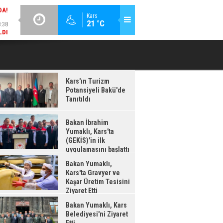
:38
GÜNCEL / 18:37
Kars
21 °C
LDI
BAKAN İBRAHIM YUMAKLI, KARS'TA (GEKİS)'IN ILK
BA
UYGULAMASINI BAŞLATTI
Kars'ın Turizm
Potansiyeli Bakü'de
Tanıtıldı
Bakan İbrahim
Yumaklı, Kars'ta
(GEKİS)'in ilk
uygulamasını başlattı
Bakan Yumaklı,
Kars'ta Gravyer ve
Kaşar Üretim Tesisini
Ziyaret Etti
Bakan Yumaklı, Kars
Belediyesi'ni Ziyaret