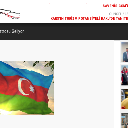
GÜNCEL / 19:00
GÜNCEL / 18
K ODASI MODELLERI
KARS'IN TURIZM POTANSIYELI BAKÜ'DE TANITI
SAVENIS.COM’DA!
trosu Geliyor