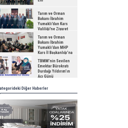
Etti
Tarım ve Orman
Bakanı İbrahim
Yumaklı'dan Kars
Valiliği'ne Ziyaret
Tarım ve Orman
Bakanı İbrahim
Yumaklı’dan MHP
Kars İl Başkanlığı’na
aret
TBMM’nin Sevilen
Emektar Bürokratı
Durdağı Yıldırım’ın
Acı Günü
ategorideki Diğer Haberler