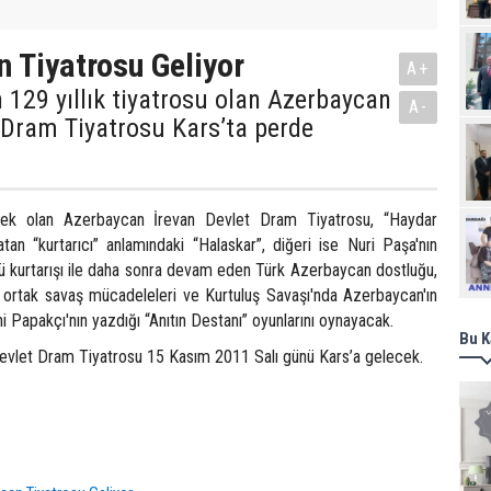
 Tiyatrosu Geliyor
A+
 129 yıllık tiyatrosu olan Azerbaycan
A-
 Dram Tiyatrosu Kars’ta perde
cek olan Azerbaycan İrevan Devlet Dram Tiyatrosu, “Haydar
Ziy
latan “kurtarıcı” anlamındaki “Halaskar”, diğeri ise Nuri Paşa'nın
yü kurtarışı ile daha sonra devam eden Türk Azerbaycan dostluğu,
ortak savaş mücadeleleri ve Kurtuluş Savaşı'nda Azerbaycan'ın
ni Papakçı'nın yazdığı “Anıtın Destanı” oyunlarını oynayacak.
Bu K
vlet Dram Tiyatrosu 15 Kasım 2011 Salı günü Kars’a gelecek.