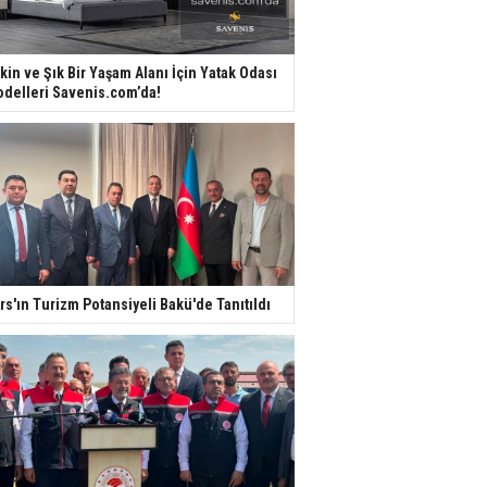
kin ve Şık Bir Yaşam Alanı İçin Yatak Odası
delleri Savenis.com’da!
rs'ın Turizm Potansiyeli Bakü'de Tanıtıldı