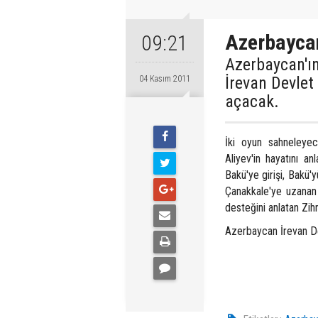
Azerbaycan
09:21
Azerbaycan'ın
İrevan Devlet
04 Kasım 2011
açacak.
İki oyun sahneleye
Aliyev'in hayatını an
Bakü'ye girişi, Bakü'
Çanakkale'ye uzanan 
desteğini anlatan Zih
Azerbaycan İrevan De