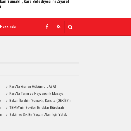
kan Yumaklı, Kars Belediyesi'ni Ziyaret
i
 Hakkında
Kars'ta Aranan Hükümlü JASAT
Operasyonuyla Yakalandı
Kars'ta Tarım ve Hayvancılık Masaya
k
Yatırıldı
Bakan İbrahim Yumaklı, Kars'ta (GEKİS)'in
ı
ilk uygulamasını başlattı
TBMM’nin Sevilen Emektar Bürokratı
an
Durdağı Yıldırım’ın Acı Günü
Sakin ve Şık Bir Yaşam Alanı İçin Yatak
Odası Modelleri Savenis.com’da!