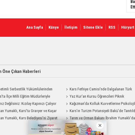
Ba
Ett
Ana Sayfa
Künye
İletişim
Sitene Ekle
RSS
Hüryurt
 Öne Çıkan Haberleri
etimli Serbestlik Yükümlülerinden
Kars Fethiye Camisi'nde Dalgalanan Türk
Temizlik Desteği
s'ta İlçe Milli Eğitim Müdürleriyle
Bayrağı Görenlerin Beğenisini Topladı
Yaz Kur'an Kursu Öğrencileri Piknik
endirme Toplantısı
nız Değilsiniz: Kızılay Kapınızı Çalıyor
Coşkusu Yaşadı
Kağızman'da Kolluk Kuvvetlerine Psikoloji
an Yumaklı, Kars'ta Gravyer ve Kaşar
İlk Yardım Eğitimi
Kars'ın Turizm Potansiyeli Bakü'de Tanıtıld
Tesisini Ziyaret Etti
an Yumaklı, Kars Belediyesi'ni Ziyaret
Tarım ve Orman Bakanı İbrahim Yumaklı'd
Kars Valiliği'ne Ziyaret