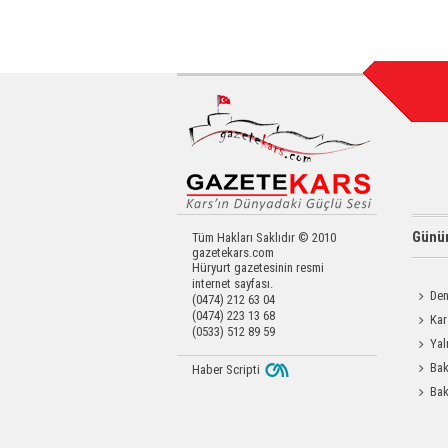
Günün
Tüm Hakları Saklıdır © 2010
gazetekars.com
Hüryurt gazetesinin resmi
internet sayfası.
Den
(0474) 212 63 04
(0474) 223 13 68
Okula 
Kar
(0533) 512 89 59
Değerl
Yal
Bak
Haber Scripti
Üretim 
Bak
Etti