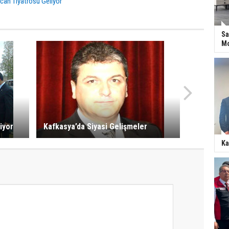
can Tiyatrosu Geliyor
Sa
Mo
iyor
Kafkasya’da Siyasi Gelişmeler
Ka