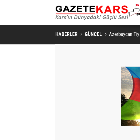
SAKIN VE ŞIK BIR YAŞAM ALANI İÇIN YATA
HABERLER
GÜNCEL
Azerbaycan Tiya