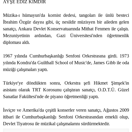
AYŞE EDİZ KİMDİR
Müzika-ı hümayun'da kornist dedesi, tangoları ile ünlü besteci
İbrahim Özgür dayısı gibi, üç nesildir müzisyen bir aileden gelen
sanatçı, Ankara Devlet Konservatuarında Mithat Fenmen ile çalıştı.
Mezuniyetinin ardından, Gazi Üniversitesi'nden öğretmenlik
diploması aldı.
1967 yılında Cumhurbaşkanlığı Senfoni Orkestrasına girdi. 1973
yılında Kondra'da Guilthall School of Music'de, James Gibb ile oda
müziği çalışmaları yaptı.
Türkiye'ye döndükten sonra, Orkestra şefi Hikmet Şimşek'in
asistanı olarak TRT Korosunu çalıştıran sanatçı, O.D.T.Ü. Güzel
Sanatlar Fakültesi'nde de piyano öğretmenliği yaptı.
İsviçre ve Amerika'da çeşitli konserler veren sanatçı, Ağustos 2009
itibari ile Cumhurbaşkanlığı Senfoni Orkestrasından emekli olup,
Devlet Tiyatrosu ile müzikal çalışmalarını sürdürmektedir.