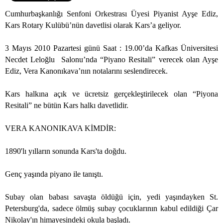
Cumhurbaşkanlığı Senfoni Orkestrası Üyesi Piyanist Ayşe Ediz,
Kars Rotary Kulübü’nün davetlisi olarak Kars’a geliyor.
3 Mayıs 2010 Pazartesi günü Saat : 19.00’da Kafkas Üniversitesi
Necdet Leloğlu
Salonu’nda “Piyano Resitali” verecek olan Ayşe
Ediz, Vera Kanonıkava’nın notalarını seslendirecek.
Kars halkına açık ve ücretsiz gerçekleştirilecek olan “Piyona
Resitali” ne bütün Kars halkı davetlidir.
VERA KANONIKAVA KİMDİR:
1890'lı yılların sonunda Kars'ta doğdu.
Genç yaşında piyano ile tanıştı.
Subay olan babası savaşta öldüğü için, yedi yaşındayken St.
Petersburg'da, sadece ölmüş subay çocuklarının kabul edildiği Çar
Nikolay'ın himayesindeki okula başladı.