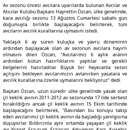
Av sezonu öncesi avcılara uyarılarda bulunan Avcılar ve
Atıcılar Kulübü Başkanı Hayrettin Özcan, ülke genelinde,
kara avcılığı sezonu 13 Ağustos Cumartesi sabahı gün
doğumuyla birlikte başlayacağını belirterek, tüm
avcıların avcılık kurallarına uymasını istedi.
Yaklaşık 6 ay süren kuluçka ve yavru döneminin
ardından başlayacak olan av sezonun avcılara hayırlı
olmasını dilen Özcan, "Avcılarımız 6 aylık aranın
ardından bütün hazırlıklarını yaptılar ve gerekli
belgelerini hazırladılar. Büyük bir heyecanla sezon
açılışını bekleyen avcılarımızın avlanırken yasalara ve
avcılık kurallarına özenle uymalarını bekliyoruz" dedi.
Başkan Özcan, uzun süredir ülke genelinde yasak olan
çil keklik avının 2011-2012 av sezonunda 17 ilde serbest
bırakıldığını ancak çil keklik avının 15 Ekim tarihinde
başlayacağını belirterek, "Basından bu konuyu takip
eden avcılarımız çil keklik avının da başladığı yanılgısına
düşüyorlar. Bıldırcınla aynı ortamda yaşayan çil keklik
avı Yozgat, Erzurum, Erzincan, Adıyaman, Kars, Kırşehir,