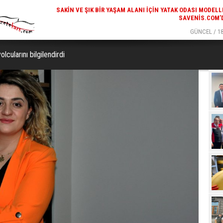
SAVENIS.COM’
GÜNCEL / 18
KARS'IN TURIZM POTANSIYELI BAKÜ'DE TANITI
lcularını bilgilendirdi