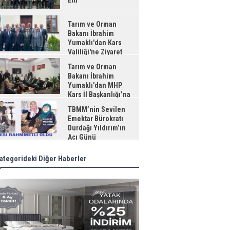
Etti
Tarım ve Orman
Bakanı İbrahim
Yumaklı'dan Kars
Valiliği'ne Ziyaret
Tarım ve Orman
Bakanı İbrahim
Yumaklı’dan MHP
Kars İl Başkanlığı’na
aret
TBMM’nin Sevilen
Emektar Bürokratı
Durdağı Yıldırım’ın
Acı Günü
ategorideki Diğer Haberler