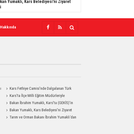
kan Yumaklı, Kars Belediyesi'ni Ziyaret
i
 Hakkında
ı
Kars Fethiye Camisi'nde Dalgalanan Türk
Bayrağı Görenlerin Beğenisini Topladı
Kars'ta İlçe Milli Eğitim Müdürleriyle
Değerlendirme Toplantısı
Bakan İbrahim Yumaklı, Kars'ta (GEKİS)'in
ilk uygulamasını başlattı
Bakan Yumaklı, Kars Belediyesi'ni Ziyaret
Etti
Tarım ve Orman Bakanı İbrahim Yumaklı'dan
Kars Valiliği'ne Ziyaret