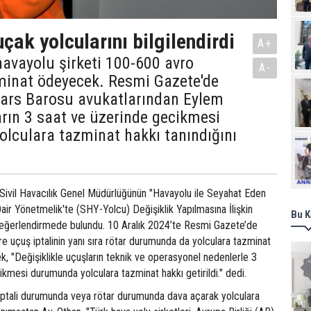
çak yolcularını bilgilendirdi
A+
avayolu şirketi 100-600 avro
A-
minat ödeyecek. Resmi Gazete'de
Kars Barosu avukatlarından Eylem
rın 3 saat ve üzerinde gecikmesi
lculara tazminat hakkı tanındığını
Ziy
Sivil Havacılık Genel Müdürlüğünün "Havayolu ile Seyahat Eden
Dair Yönetmelik'te (SHY-Yolcu) Değişiklik Yapılmasına İlişkin
Bu K
 değerlendirmede bulundu. 10 Aralık 2024’te Resmi Gazete’de
e uçuş iptalinin yanı sıra rötar durumunda da yolculara tazminat
k, "Değişiklikle uçuşların teknik ve operasyonel nedenlerle 3
kmesi durumunda yolculara tazminat hakkı getirildi." dedi.
iptali durumunda veya rötar durumunda dava açarak yolculara