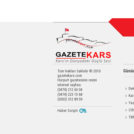
Günün
Tüm Hakları Saklıdır © 2010
gazetekars.com
Hüryurt gazetesinin resmi
internet sayfası.
Den
(0474) 212 63 04
(0474) 223 13 68
Okula 
Kar
(0533) 512 89 59
Yatırıld
Yaz
Coşku
Cil
Haber Scripti
Enjeks
TBM
Durdağı