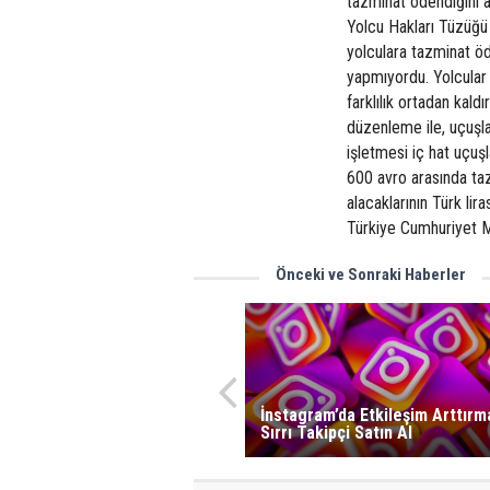
tazminat ödendiğini a
Yolcu Hakları Tüzüğü 
yolculara tazminat ö
yapmıyordu. Yolcular 
farklılık ortadan kald
düzenleme ile, uçuşl
işletmesi iç hat uçuş
600 avro arasında t
alacaklarının Türk lir
Türkiye Cumhuriyet Me
Önceki ve Sonraki Haberler
İnstagram’da Etkileşim Arttırm
Sırrı Takipçi Satın Al