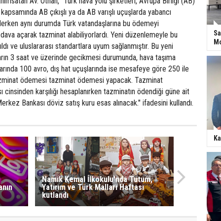
nımsatan Av. Othan, "Türk hava yolu şirketleri, Avrupa Birliği (AB)
kapsamında AB çıkışlı ya da AB varışlı uçuşlarda yabancı
derken aynı durumda Türk vatandaşlarına bu ödemeyi
Sa
dava açarak tazminat alabiliyorlardı. Yeni düzenlemeyle bu
Mo
ırıldı ve uluslararası standartlara uyum sağlanmıştır. Bu yeni
arın 3 saat ve üzerinde gecikmesi durumunda, hava taşıma
larında 100 avro, dış hat uçuşlarında ise mesafeye göre 250 ile
azminat ödemesi tazminat ödemesi yapacak. Tazminat
ası cinsinden karşılığı hesaplanırken tazminatın ödendiği güne ait
rkez Bankası döviz satış kuru esas alınacak." ifadesini kullandı.
Ka
Namık Kemal İlkokulu'nda Tutum,
anın
Yatırım ve Türk Malları Haftası
kutlandı