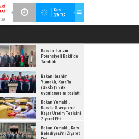
DA!
GÜNCEL / 18:37
:38
Kars
26 °C
BAKAN İBRAHIM YUMAKLI, KARS'TA (GEKİS)'IN ILK
BA
LDI
UYGULAMASINI BAŞLATTI
Kars'ın Turizm
Potansiyeli Bakü'de
Tanıtıldı
Bakan İbrahim
Yumaklı, Kars'ta
(GEKİS)'in ilk
uygulamasını başlattı
Bakan Yumaklı,
Kars'ta Gravyer ve
Kaşar Üretim Tesisini
Ziyaret Etti
Bakan Yumaklı, Kars
Belediyesi'ni Ziyaret