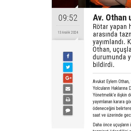
Av. Othan u
09:52
Rötar yapan h
arasında taz
13 Aralık 2024
yayımlandı. 
Othan, uçuşla
durumunda yo
bildirdi.
Avukat Eylem Othan, 
Yolcuların Haklarına 
Yönetmelik’e ilişkin
yayımlanan karara gör
ödeneceğini belirtere
saat ve üzerinde geci
Daha önce uçuşların 