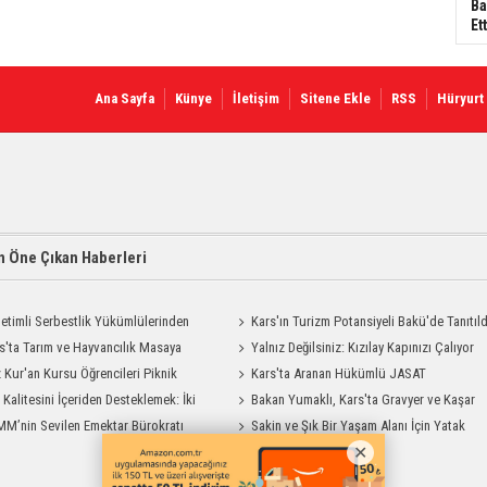
Ba
Ett
Ana Sayfa
Künye
İletişim
Sitene Ekle
RSS
Hüryurt
 Öne Çıkan Haberleri
etimli Serbestlik Yükümlülerinden
Kars'ın Turizm Potansiyeli Bakü'de Tanıtıld
Temizlik Desteği
s'ta Tarım ve Hayvancılık Masaya
Yalnız Değilsiniz: Kızılay Kapınızı Çalıyor
ı
 Kur'an Kursu Öğrencileri Piknik
Kars'ta Aranan Hükümlü JASAT
su Yaşadı
t Kalitesini İçeriden Desteklemek: İki
Operasyonuyla Yakalandı
Bakan Yumaklı, Kars'ta Gravyer ve Kaşar
iyon Uygulamasının Karşılaştırması
M’nin Sevilen Emektar Bürokratı
Üretim Tesisini Ziyaret Etti
Sakin ve Şık Bir Yaşam Alanı İçin Yatak
 Yıldırım’ın Acı Günü
Odası Modelleri Savenis.com’da!