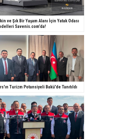
kin ve Şık Bir Yaşam Alanı İçin Yatak Odası
delleri Savenis.com’da!
rs'ın Turizm Potansiyeli Bakü'de Tanıtıldı