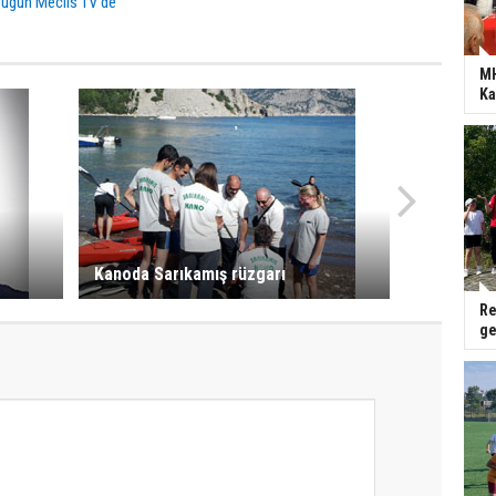
Bugün Meclis TV'de
MH
Ka
Kanoda Sarıkamış rüzgarı
Re
ge