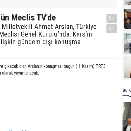
Pro
ün Meclis TV'de
A+
 Milletvekili Ahmet Arslan, Türkiye
A-
Meclisi Genel Kurulu’nda, Kars’ın
ilişkin gündem dışı konuşma
üye çıkacak olan Arslan'ın konuşması bugün ( 1 Kasım) TRT3
ı olarak yayımlanacak.
Bu K