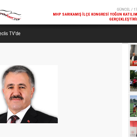
MHP SARIKAMIŞ İLÇE KONGRESI YOĞUN KATILI
GERÇEKLEŞTIRI
GÜNCEL / 17
REKREATIF GEZI TURU, SPORSEVERLERI BIR ARAYA GETI
eclis TV'de