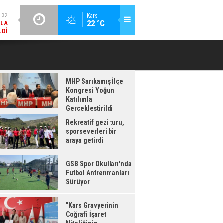
MLA
LDI
GÜNCEL / 17:08
Kars
22 °C
GSB SPOR OKULLARI'NDA FUTBOL ANTRENMANLARI SÜRÜYOR
:08
RDI
MHP Sarıkamış İlçe
Kongresi Yoğun
Katılımla
Gerçekleştirildi
Rekreatif gezi turu,
sporseverleri bir
araya getirdi
GSB Spor Okulları'nda
Futbol Antrenmanları
Sürüyor
"Kars Gravyerinin
Coğrafi İşaret