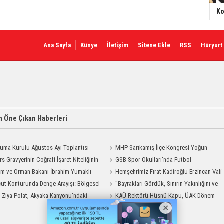
Ko
Ana Sayfa
Künye
İletişim
Sitene Ekle
RSS
Hüryurt
 Öne Çıkan Haberleri
uma Kurulu Ağustos Ayı Toplantısı
MHP Sarıkamış İlçe Kongresi Yoğun
rs Gravyerinin Coğrafi İşaret Niteliğinin
Katılımla Gerçekleştirildi
GSB Spor Okulları'nda Futbol
dirilmesi Projesi"
ım ve Orman Bakanı İbrahim Yumaklı
Antrenmanları Sürüyor
Hemşehrimiz Fırat Kadiroğlu Erzincan Vali
Geliyor
ut Konturunda Denge Arayışı: Bölgesel
Yardımcılığına Atandı
"Bayrakları Gördük, Sınırın Yakınlığını ve
ma Sürecinin Tüm Aşamaları
i Ziya Polat, Akyaka Kanyonu'ndaki
Uzaklığını Aynı Anda Hissettik"
KAÜ Rektörü Hüsnü Kapu, ÜAK Dönem
g Heyecanına Katıldı
Başkanlığını Devretti