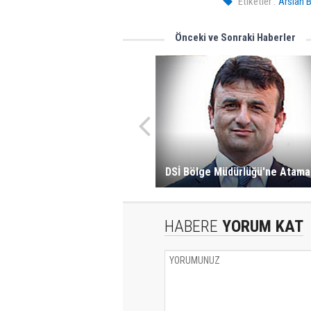
Etiketler :
Arslan 
Önceki ve Sonraki Haberler
DSİ Bölge Müdürlüğü'ne Atama
HABERE
YORUM KAT