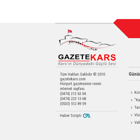
Günün
Tüm Hakları Saklıdır © 2010
gazetekars.com
Hüryurt gazetesinin resmi
internet sayfası.
Kor
(0474) 212 63 04
(0474) 223 13 68
Yapıldı
"Ka
(0533) 512 89 59
Güçlen
Tar
Kars'a 
Vüc
Haber Scripti
Yağ Al
Val
Raftin