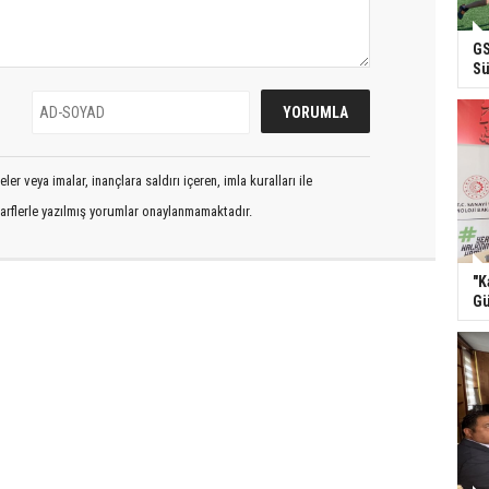
GS
Sü
er veya imalar, inançlara saldırı içeren, imla kuralları ile
arflerle yazılmış yorumlar onaylanmamaktadır.
"K
Gü