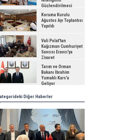
Niteliğinin
Güçlendirilmesi
jesi"
Koruma Kurulu
Ağustos Ayı Toplantısı
Yapıldı
Vali Polat'tan
Kağızman Cumhuriyet
Savcısı Eravcı'ya
Ziyaret
Tarım ve Orman
Bakanı İbrahim
Yumaklı Kars'a
Geliyor
ategorideki Diğer Haberler