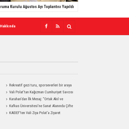
ruma Kurulu Ağustos Ayı Toplantısı Yapıldı
 Hakkında
Rekreatif gezi turu, sporseverleri bir araya
getirdi
Vali Polat'tan Kağızman Cumhuriyet Savcısı
Eravcı'ya Ziyaret
Karahan'dan İlk Mesaj: "Ortak Akıl ve
Dayanışmayla Çalışacağız"
Kafkas Üniversitesi'ne Sanat Alanında Çifte
Gurur
KAIDEF'ten Vali Ziya Polat'a Ziyaret