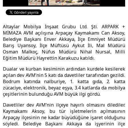
Altaylar Mobilya İnşaat Grubu Ltd. Şti. ARPARK +
MİMAZA AVM açılışına Arpaçay Kaymakamı Can Aksoy,
Belediye Başkanı Enver Akkaya, İlçe Emniyet Müdürü
Barış Uyansoy, İlçe Müftüsü Aykut İli, Mal Müdürü
Osman Malkoç, Nüfus Müdürü Nihal Nursal, Milli
Eğitim Müdürü Hayrettin Karakuzu katıldı.
Dualar ve kurban kesiminin ardından kurdele kesilerek
açılan dev AVM’nin 5 katı da davetliler tarafından gezildi.
Bodrum katında nalburiye, 1. katta gıda, 2. katta
zücaciye, elektronik, beyaz eşya, 3.4 katlarda da mobilya
çeşitlerinin bulunduğu AVM büyük ilgi gördü.
Davetliler dev AVM’nin ilçeye hayırlı olmasını dilediler.
Kaymakamı Aksoy, bu tür işletmelerin açılmasının
Arpaçay ilçesinin ne kadar büyüdüğüne işaret olduğunu
söyledi. Belediye Başkanı Akkaya da işyerinin ilçe