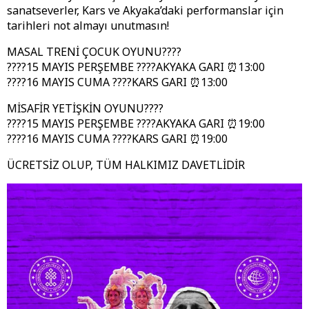
sanatseverler, Kars ve Akyaka’daki performanslar için
tarihleri not almayı unutmasın!
MASAL TRENİ ÇOCUK OYUNU????
????️15 MAYIS PERŞEMBE ????AKYAKA GARI ⏰13:00
????️16 MAYIS CUMA ????KARS GARI ⏰13:00
MİSAFİR YETİŞKİN OYUNU????
????️15 MAYIS PERŞEMBE ????AKYAKA GARI ⏰19:00
????️16 MAYIS CUMA ????KARS GARI ⏰19:00
ÜCRETSİZ OLUP, TÜM HALKIMIZ DAVETLİDİR