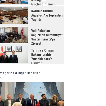
Niteliğinin
Güçlendirilmesi
jesi"
Koruma Kurulu
Ağustos Ayı Toplantısı
Yapıldı
Vali Polat'tan
Kağızman Cumhuriyet
Savcısı Eravcı'ya
Ziyaret
Tarım ve Orman
Bakanı İbrahim
Yumaklı Kars'a
Geliyor
ategorideki Diğer Haberler