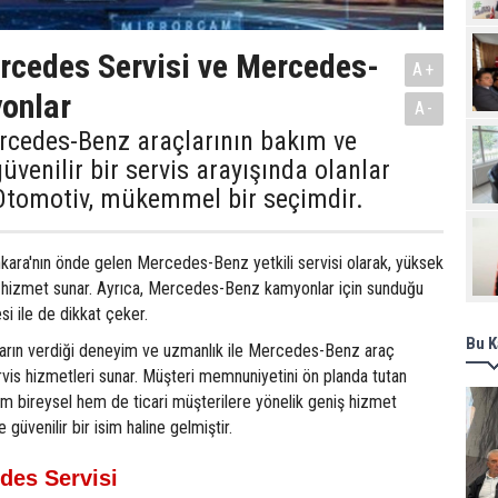
Pro
rcedes Servisi ve Mercedes-
A+
onlar
A-
rcedes-Benz araçlarının bakım ve
üvenilir bir servis arayışında olanlar
Otomotiv, mükemmel bir seçimdir.
ara'nın önde gelen Mercedes-Benz yetkili servisi olarak, yüksek
da hizmet sunar. Ayrıca, Mercedes-Benz kamyonlar için sunduğu
i ile de dikkat çeker.
Bu K
lların verdiği deneyim ve uzmanlık ile Mercedes-Benz araç
servis hizmetleri sunar. Müşteri memnuniyetini ön planda tutan
 bireysel hem de ticari müşterilere yönelik geniş hizmet
 güvenilir bir isim haline gelmiştir.
des Servisi