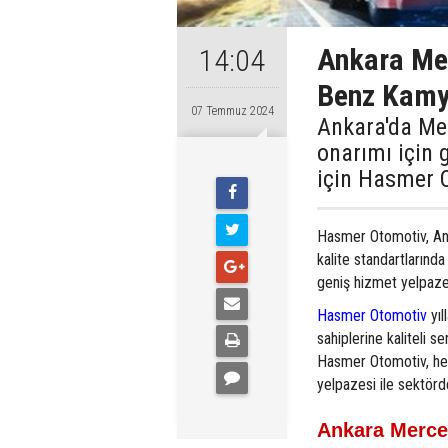
Ankara Me
14:04
Benz Kamy
07 Temmuz 2024
Ankara'da Me
onarımı için g
için Hasmer 
Hasmer Otomotiv, Ank
kalite standartların
geniş hizmet yelpazes
Hasmer Otomotiv
yı
sahiplerine kaliteli 
Hasmer Otomotiv, hem
yelpazesi ile sektörde
Ankara Merce