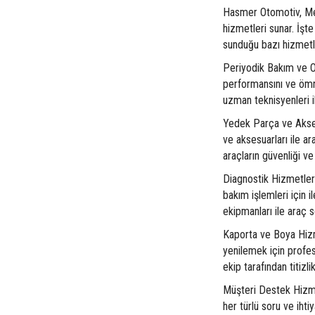
Hasmer Otomotiv, Me
hizmetleri sunar. İş
sunduğu bazı hizmetl
Periyodik Bakım ve O
performansını ve ömr
uzman teknisyenleri i
Yedek Parça ve Akse
ve aksesuarları ile ar
araçların güvenliği ve
Diagnostik Hizmetler
bakım işlemleri için i
ekipmanları ile araç s
Kaporta ve Boya Hizm
yenilemek için profes
ekip tarafından titizlik
Müşteri Destek Hizme
her türlü soru ve iht