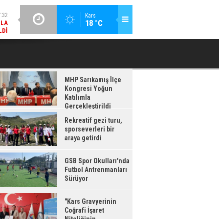
LDI
GÜNCEL / 17:08
Kars
:08
18 °C
GSB SPOR OKULLARI'NDA FUTBOL ANTRENMANLARI SÜRÜYOR
RDI
MHP Sarıkamış İlçe
Kongresi Yoğun
Katılımla
Gerçekleştirildi
Rekreatif gezi turu,
sporseverleri bir
araya getirdi
GSB Spor Okulları'nda
Futbol Antrenmanları
Sürüyor
"Kars Gravyerinin
Coğrafi İşaret