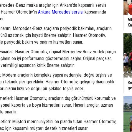
rcedes-Benz marka araçlar için Ankara'da kapsamlı servis
te Hasmer Otomotiv'in
Ankara Mercedes servisi
kapsamında
er:
MH
Ka
narım: Mercedes-Benz araçların periyodik bakımları, araçların
ünü uzatmak için hayati öneme sahiptir. Hasmer Otomotiv,
le periyodik bakım ve onarım hizmetleri sunar.
suarlar: Hasmer Otomotiv, orijinal Mercedes-Benz yedek parça
açların en iyi performansı göstermesini sağlar. Orijinal parçalar,
 verimliliği açısından kritik öneme sahiptir.
: Modern araçların kompleks yapısı nedeniyle, doğru teşhis ve
leri teknolojiler gereklidir. Hasmer Otomotiv, gelişmiş diagnostik
Re
ge
orunlarını hızlı ve doğru bir şekilde teşhis eder.
etleri: Hasmer Otomotiv, araçların dış görünümünü korumak ve
yonel kaporta ve boya hizmetleri sunar. Hasarlı araçlar, uzman
le onarılır.
tleri: Müşteri memnuniyetini ön planda tutan Hasmer Otomotiv,
iyaç için kapsamlı müşteri destek hizmetleri sunar.