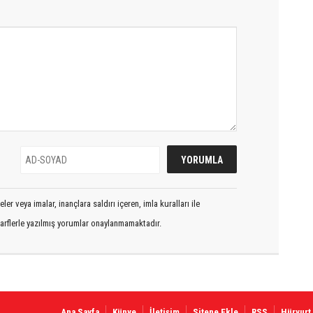
er veya imalar, inançlara saldırı içeren, imla kuralları ile
arflerle yazılmış yorumlar onaylanmamaktadır.
Ana Sayfa
Künye
İletişim
Sitene Ekle
RSS
Hüryurt