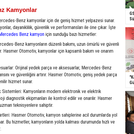
nz Kamyonlar
GS
Sü
rcedes-Benz kamyonlar için de geniş hizmet yelpazesi sunar.
ar, dayanıklılık, güvenlik ve performansları ile öne çıkar. İşte
Mercedes Benz kamyon
için sunduğu bazı hizmetler:
cedes-Benz kamyonların düzenli bakımı, uzun ömürlü ve güvenli
dir. Hasmer Otomotiv, kamyonlar için kapsamlı bakım ve onarım
uarlar: Orijinal yedek parça ve aksesuarlar, Mercedes-Benz
sını ve güvenliğini artırır. Hasmer Otomotiv, geniş yedek parça
"K
enilir hizmet sunar.
Gü
k Sistemleri: Kamyonların modern elektronik ve elektrik
loji diagnostik ekipmanları ile kontrol edilir ve onarılır. Hasmer
uzman teknisyenlere sahiptir.
etleri: Hasmer Otomotiv, kamyon sahiplerine acil durumlarda yol
ar. Bu hizmetler, kamyonların yolda kalması durumunda hızlı ve
.