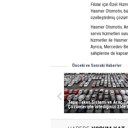
Filolar için Özel Hizm
Hasmer Otomotiv, büyü
özelleştirilmiş çözüm
Hasmer Otomotiv, Ank
servis hizmetleri sun
hizmetler ile Hasmer O
Ayrıca, Mercedes-Ben
sahiplerine de kapsa
Önceki ve Sonraki Haberler
Tapu Takas Sistemi ve Araç T
Çözümleriyle İstediğinizi Elde 