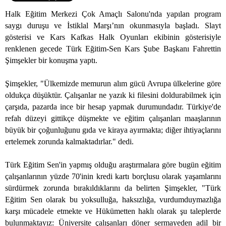
Halk Eğitim Merkezi Çok Amaçlı Salonu'nda yapılan program
saygı duruşu ve İstiklal Marşı’nın okunmasıyla başladı. Slayt
gösterisi ve Kars Kafkas Halk Oyunları ekibinin gösterisiyle
renklenen gecede Türk Eğitim-Sen Kars Şube Başkanı Fahrettin
Şimşekler bir konuşma yaptı.
Şimşekler, "Ülkemizde memurun alım gücü Avrupa ülkelerine göre
oldukça düşüktür. Çalışanlar ne yazık ki filesini doldurabilmek için
çarşıda, pazarda ince bir hesap yapmak durumundadır. Türkiye'de
refah düzeyi gittikçe düşmekte ve eğitim çalışanları maaşlarının
büyük bir çoğunluğunu gıda ve kiraya ayırmakta; diğer ihtiyaçlarını
ertelemek zorunda kalmaktadırlar." dedi.
Türk Eğitim Sen'in yapmış olduğu araştırmalara göre bugün eğitim
çalışanlarının yüzde 70'inin kredi kartı borçlusu olarak yaşamlarını
sürdürmek zorunda bırakıldıklarını da belirten Şimşekler, "Türk
Eğitim Sen olarak bu yoksulluğa, haksızlığa, vurdumduymazlığa
karşı mücadele etmekte ve Hükümetten haklı olarak şu taleplerde
bulunmaktayız: Üniversite çalışanları döner sermayeden adil bir