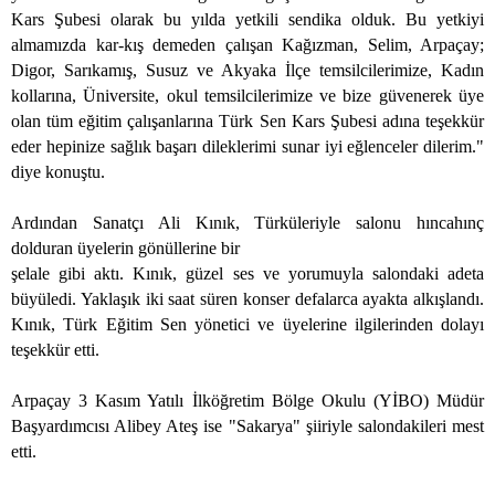
Kars Şubesi olarak bu yılda yetkili sendika olduk. Bu yetkiyi
almamızda kar-kış demeden çalışan Kağızman, Selim, Arpaçay;
Digor, Sarıkamış, Susuz ve Akyaka İlçe temsilcilerimize, Kadın
kollarına, Üniversite, okul temsilcilerimize ve bize güvenerek üye
olan tüm eğitim çalışanlarına Türk Sen Kars Şubesi adına teşekkür
eder hepinize sağlık başarı dileklerimi sunar iyi eğlenceler dilerim."
diye konuştu.
Ardından Sanatçı Ali Kınık, Türküleriyle salonu hıncahınç
dolduran üyelerin gönüllerine bir
şelale gibi aktı. Kınık, güzel ses ve yorumuyla salondaki adeta
büyüledi. Yaklaşık iki saat süren konser defalarca ayakta alkışlandı.
Kınık, Türk Eğitim Sen yönetici ve üyelerine ilgilerinden dolayı
teşekkür etti.
Arpaçay 3 Kasım Yatılı İlköğretim Bölge Okulu (YİBO) Müdür
Başyardımcısı Alibey Ateş ise "Sakarya" şiiriyle salondakileri mest
etti.