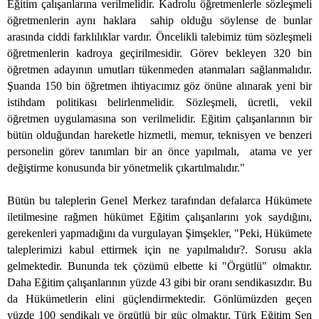
Eğitim çalışanlarına verilmelidir. Kadrolu öğretmenlerle sözleşmeli
öğretmenlerin aynı haklara
sahip olduğu söylense de bunlar
arasında ciddi farklılıklar vardır. Öncelikli talebimiz tüm sözleşmeli
öğretmenlerin kadroya geçirilmesidir. Görev bekleyen 320 bin
öğretmen adayının umutları tükenmeden atanmaları sağlanmalıdır.
Şuanda 150 bin öğretmen ihtiyacımız göz önüne alınarak yeni bir
istihdam politikası belirlenmelidir. Sözleşmeli, ücretli, vekil
öğretmen uygulamasına son verilmelidir. Eğitim çalışanlarının bir
bütün olduğundan hareketle hizmetli, memur, teknisyen ve benzeri
personelin görev tanımları bir an önce yapılmalı,
atama ve yer
değiştirme konusunda bir yönetmelik çıkartılmalıdır."
Bütün bu taleplerin Genel Merkez tarafından defalarca Hükümete
iletilmesine rağmen hükümet Eğitim çalışanlarını yok saydığını,
gerekenleri yapmadığını da vurgulayan Şimşekler, "Peki, Hükümete
taleplerimizi kabul ettirmek için ne yapılmalıdır?. Sorusu akla
gelmektedir. Bununda tek çözümü elbette ki "Örgütlü" olmaktır.
Daha Eğitim çalışanlarının yüzde 43 gibi bir oranı sendikasızdır. Bu
da Hükümetlerin elini güçlendirmektedir. Gönlümüzden geçen
yüzde 100 sendikalı ve örgütlü bir güç olmaktır. Türk Eğitim Sen