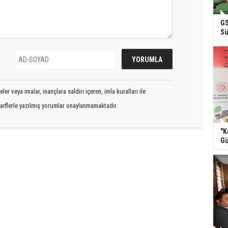
GS
Sü
er veya imalar, inançlara saldırı içeren, imla kuralları ile
arflerle yazılmış yorumlar onaylanmamaktadır.
"K
Gü