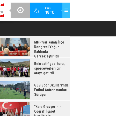
:08
GÜNCEL / 17:08
Kars
18 °C
RDI
GSB SPOR OKULLARI'NDA FUTBOL ANTRENMANLARI SÜRÜYOR
MHP Sarıkamış İlçe
Kongresi Yoğun
Katılımla
Gerçekleştirildi
Rekreatif gezi turu,
sporseverleri bir
araya getirdi
GSB Spor Okulları'nda
Futbol Antrenmanları
Sürüyor
"Kars Gravyerinin
Coğrafi İşaret