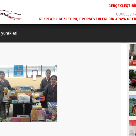
GÜNCEL / 17:32
GÜNCEL / 17
 YOĞUN KATILIMLA
REKREATIF GEZI TURU, SPORSEVERLERI BIR ARAYA GETI
GERÇEKLEŞTIRILDI
 yürekleri