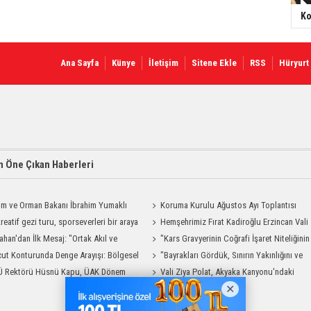
Ko
Ana Sayfa
Künye
İletişim
Sitene Ekle
RSS
Hüryurt
 Öne Çıkan Haberleri
ım ve Orman Bakanı İbrahim Yumaklı
Koruma Kurulu Ağustos Ayı Toplantısı
Geliyor
reatif gezi turu, sporseverleri bir araya
Yapıldı
Hemşehrimiz Fırat Kadiroğlu Erzincan Vali
ahan'dan İlk Mesaj: "Ortak Akıl ve
Yardımcılığına Atandı
"Kars Gravyerinin Coğrafi İşaret Niteliğinin
şmayla Çalışacağız"
ut Konturunda Denge Arayışı: Bölgesel
Güçlendirilmesi Projesi"
"Bayrakları Gördük, Sınırın Yakınlığını ve
ma Sürecinin Tüm Aşamaları
Ü Rektörü Hüsnü Kapu, ÜAK Dönem
Uzaklığını Aynı Anda Hissettik"
Vali Ziya Polat, Akyaka Kanyonu'ndaki
ığını Devretti
Rafting Heyecanına Katıldı