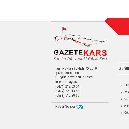
Günün
Tüm Hakları Saklıdır © 2010
gazetekars.com
Hüryurt gazetesinin resmi
internet sayfası.
Tar
(0474) 212 63 04
(0474) 223 13 68
Kars'a 
Rek
(0533) 512 89 59
getirdi
Kar
Dayanı
Vüc
Haber Scripti
Yağ Al
KA
Başkanl