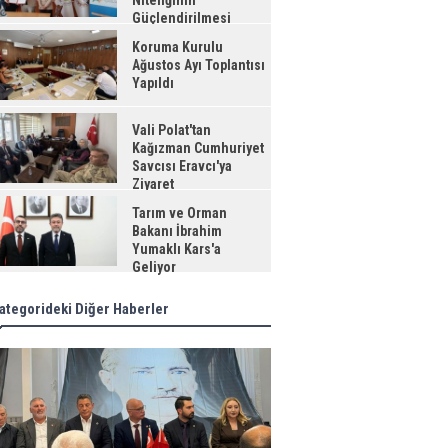
Niteliğinin
Güçlendirilmesi
jesi"
Koruma Kurulu
Ağustos Ayı Toplantısı
Yapıldı
Vali Polat'tan
Kağızman Cumhuriyet
Savcısı Eravcı'ya
Ziyaret
Tarım ve Orman
Bakanı İbrahim
Yumaklı Kars'a
Geliyor
ategorideki Diğer Haberler