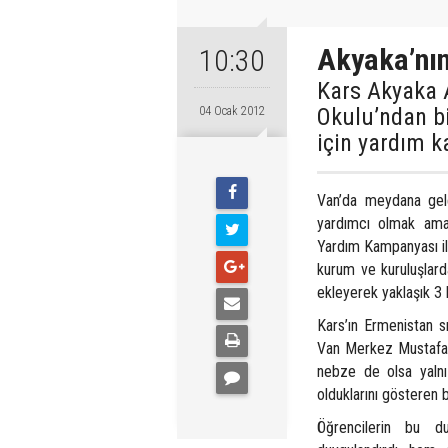
Akyaka’nın
10:30
Kars Akyaka A
Okulu’ndan bi
04 Ocak 2012
için yardım k
Van’da meydana gel
yardımcı olmak amac
Yardım Kampanyası il
kurum ve kuruluşlarda
ekleyerek yaklaşık 3 
Kars’ın Ermenistan sı
Van Merkez Mustafa N
nebze de olsa yalnız
olduklarını gösteren b
Öğrencilerin bu d