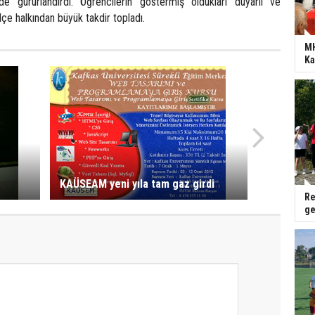
e gururlandırdı. Öğrencilerin göstermiş oldukları duyarlı ve
lçe halkından büyük takdir topladı.
MH
Ka
KAÜSEAM yeni yıla tam gaz girdi
Re
ge