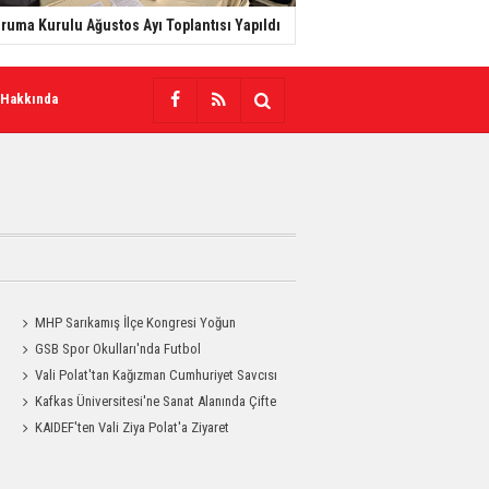
ruma Kurulu Ağustos Ayı Toplantısı Yapıldı
 Hakkında
MHP Sarıkamış İlçe Kongresi Yoğun
Katılımla Gerçekleştirildi
GSB Spor Okulları'nda Futbol
Antrenmanları Sürüyor
Vali Polat'tan Kağızman Cumhuriyet Savcısı
Eravcı'ya Ziyaret
Kafkas Üniversitesi'ne Sanat Alanında Çifte
Gurur
KAIDEF'ten Vali Ziya Polat'a Ziyaret