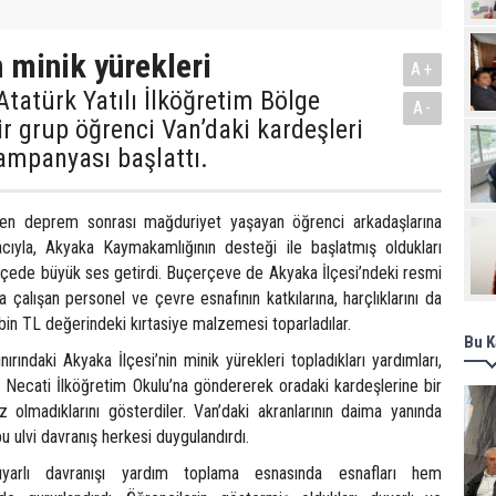
Pro
 minik yürekleri
A+
tatürk Yatılı İlköğretim Bölge
A-
r grup öğrenci Van’daki kardeşleri
ampanyası başlattı.
en deprem sonrası mağduriyet yaşayan öğrenci arkadaşlarına
ıyla, Akyaka Kaymakamlığının desteği ile başlatmış oldukları
çede büyük ses getirdi. Buçerçeve de Akyaka İlçesi’ndeki resmi
 çalışan personel ve çevre esnafının katkılarına, harçlıklarını da
bin TL değerindeki kırtasiye malzemesi toparladılar.
Bu K
nırındaki Akyaka İlçesi’nin minik yürekleri topladıkları yardımları,
ecati İlköğretim Okulu’na göndererek oradaki kardeşlerine bir
 olmadıklarını gösterdiler. Van’daki akranlarının daima yanında
u ulvi davranış herkesi duygulandırdı.
uyarlı davranışı yardım toplama esnasında esnafları hem