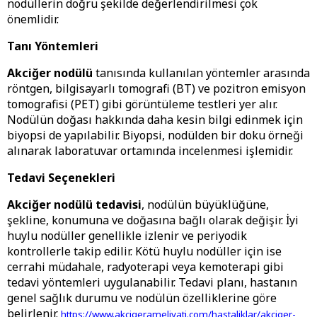
nodüllerin doğru şekilde değerlendirilmesi çok
önemlidir.
Tanı Yöntemleri
Akciğer nodülü
tanısında kullanılan yöntemler arasında
röntgen, bilgisayarlı tomografi (BT) ve pozitron emisyon
tomografisi (PET) gibi görüntüleme testleri yer alır.
Nodülün doğası hakkında daha kesin bilgi edinmek için
biyopsi de yapılabilir. Biyopsi, nodülden bir doku örneği
alınarak laboratuvar ortamında incelenmesi işlemidir.
Tedavi Seçenekleri
Akciğer nodülü tedavisi
, nodülün büyüklüğüne,
şekline, konumuna ve doğasına bağlı olarak değişir. İyi
huylu nodüller genellikle izlenir ve periyodik
kontrollerle takip edilir. Kötü huylu nodüller için ise
cerrahi müdahale, radyoterapi veya kemoterapi gibi
tedavi yöntemleri uygulanabilir. Tedavi planı, hastanın
genel sağlık durumu ve nodülün özelliklerine göre
belirlenir.
https://www.akcigerameliyati.com/hastaliklar/akciger-