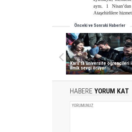
aynı. 1 Nisan’dan
Ataşehirlilere hizmet
Önceki ve Sonraki Haberler
Kars’ta üniversite öğrencileri 
ilmik sevgi örüyor
HABERE
YORUM KAT