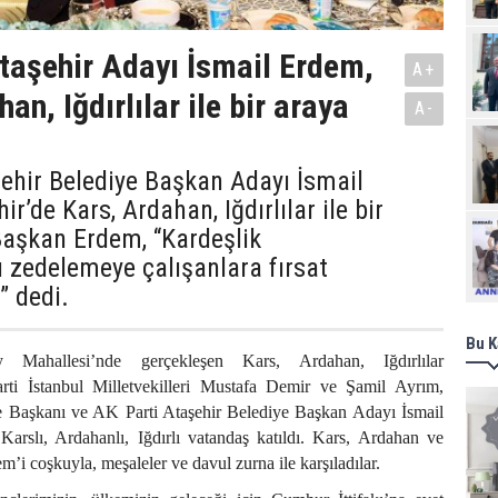
taşehir Adayı İsmail Erdem,
A+
an, Iğdırlılar ile bir araya
A-
ehir Belediye Başkan Adayı İsmail
r’de Kars, Ardahan, Iğdırlılar ile bir
Ziy
Başkan Erdem, “Kardeşlik
 zedelemeye çalışanlara fırsat
” dedi.
Bu K
y Mahallesi’nde gerçekleşen Kars, Ardahan, Iğdırlılar
ti İstanbul Milletvekilleri Mustafa Demir ve Şamil Ayrım,
 Başkanı ve AK Parti Ataşehir Belediye Başkan Adayı İsmail
Karslı, Ardahanlı, Iğdırlı vatandaş katıldı. Kars, Ardahan ve
dem’i coşkuyla, meşaleler ve davul zurna ile karşıladılar.