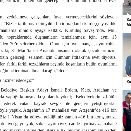
nçlerimizin, ülkemizin geleceği için Cumhur İttifakı’na evet
nı zedelemeye çalışanlara fırsat vermeyeceklerini söyleyen
Sa
 “Bizler tarih boyu bin yıldır bu topraklarda kardeşçe yaşadık.
Mo
manlarda dimdik ayağa kalktık. Kurtuluş Savaşı’nda, Milli
u topraklarında düşmanların temizlenmesi için, aynı 15
den 70’e seferber olduk. Onun için aynı inançla, aynı ruhla,
uz ki, 31 Mart’ta da Anadolu insanları olarak çocuklarımızın,
izin geleceği, selameti için Cumhur İttifakı’na evet diyoruz.
ler, farklı farklı tezgâhların peşinde koşanların bütün oyunlarını
eğimizi teminat altına alacağız” dedi.
 hizmet edeceğiz”
Ka
 Belediye Başkan Adayı İsmail Erdem, Kars, Ardahan ve
nda yaptığı konuşmada şunları kaydetti; “Belediyelerimiz bütün
r ederek vatan, bayrak sevgisi ile gençleri yetiştiriyorlar.
yle yaptık. Ataşehir’in 17 mahallesi var. Ataşehir’de 416 bin
Biz 1 Nisan’da göreve geldiğimiz zaman 416 bin komşumuza
zde ayrı gayrı yok, sokak ayırmayız, cadde ayırmayız, mahalle
 ayırmayız. Edirne’den Kars’a 82 milyon insanımızın kaderi