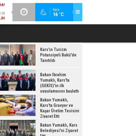
:38
GÜNCEL / 18:37
Kars
16 °C
LDI
BAKAN İBRAHIM YUMAKLI, KARS'TA (GEKİS)'IN ILK
BA
UYGULAMASINI BAŞLATTI
Kars'ın Turizm
Potansiyeli Bakü'de
Tanıtıldı
Bakan İbrahim
Yumaklı, Kars'ta
(GEKİS)'in ilk
uygulamasını başlattı
Bakan Yumaklı,
Kars'ta Gravyer ve
Kaşar Üretim Tesisini
Ziyaret Etti
Bakan Yumaklı, Kars
Belediyesi'ni Ziyaret