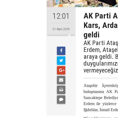
AK Parti A
12:01
Kars, Ardah
21 Mart 2019
geldi
AK Parti Ataş
Erdem, Ataşehi
araya geldi. 
duygularımızı
vermeyeceğiz
Ataşehir İçerenkö
buluşmasına AK Par
Sancaktepe Belediye
Erdem ile yüzlerce 
Iğdırlılar, İsmail Er