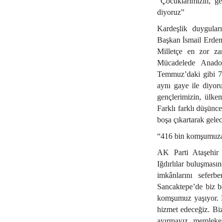
“Çocuklarımızın, ge
diyoruz”
Kardeşlik duyguları
Başkan İsmail Erdem,
Milletçe en zor za
Mücadelede Anadol
Temmuz’daki gibi 7’
aynı gaye ile diyor
gençlerimizin, ülkem
Farklı farklı düşünce
boşa çıkartarak gelec
“416 bin komşumuza
AK Parti Ataşehir
Iğdırlılar buluşması
imkânlarını seferbe
Sancaktepe’de biz bö
komşumuz yaşıyor. 
hizmet edeceğiz. Bi
ayırmayız, memleket