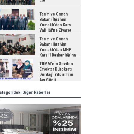
Etti
Tarım ve Orman
Bakanı İbrahim
Yumaklı'dan Kars
Valiliği'ne Ziyaret
Tarım ve Orman
Bakanı İbrahim
Yumaklı’dan MHP
Kars İl Başkanlığı’na
aret
TBMM’nin Sevilen
Emektar Bürokratı
Durdağı Yıldırım’ın
Acı Günü
ategorideki Diğer Haberler