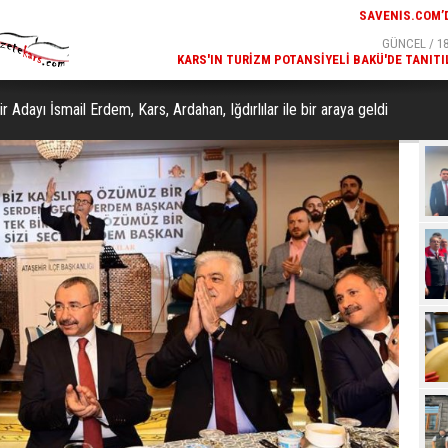
GÜNCEL / 19:00
GÜNCEL / 18
K ODASI MODELLERI
KARS'IN TURIZM POTANSIYELI BAKÜ'DE TANITI
SAVENIS.COM’DA!
r Adayı İsmail Erdem, Kars, Ardahan, Iğdırlılar ile bir araya geldi