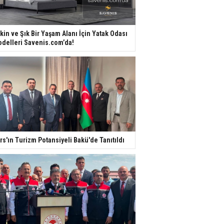
kin ve Şık Bir Yaşam Alanı İçin Yatak Odası
delleri Savenis.com’da!
rs'ın Turizm Potansiyeli Bakü'de Tanıtıldı