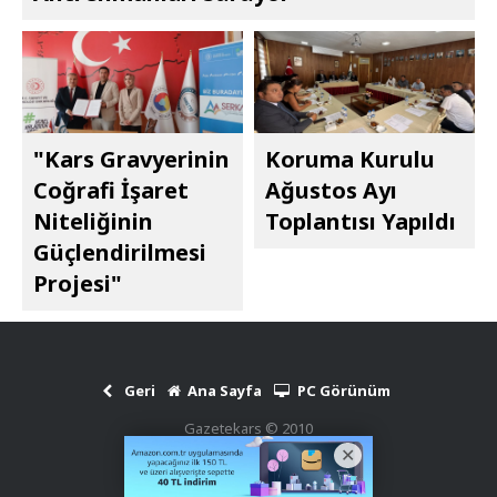
"Kars Gravyerinin
Koruma Kurulu
Coğrafi İşaret
Ağustos Ayı
Niteliğinin
Toplantısı Yapıldı
Güçlendirilmesi
Projesi"
Geri
Ana Sayfa
PC Görünüm
Gazetekars © 2010
Haber Scripti