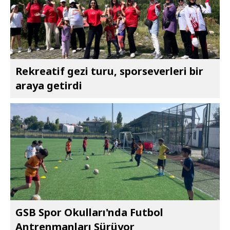
Rekreatif gezi turu, sporseverleri bir
araya getirdi
GSB Spor Okulları'nda Futbol
Antrenmanları Sürüyor