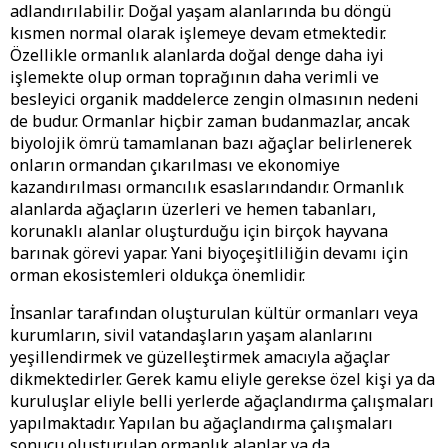
adlandırılabilir. Doğal yaşam alanlarında bu döngü
kısmen normal olarak işlemeye devam etmektedir.
Özellikle ormanlık alanlarda doğal denge daha iyi
işlemekte olup orman toprağının daha verimli ve
besleyici organik maddelerce zengin olmasının nedeni
de budur. Ormanlar hiçbir zaman budanmazlar, ancak
biyolojik ömrü tamamlanan bazı ağaçlar belirlenerek
onların ormandan çıkarılması ve ekonomiye
kazandırılması ormancılık esaslarındandır. Ormanlık
alanlarda ağaçların üzerleri ve hemen tabanları,
korunaklı alanlar oluşturduğu için birçok hayvana
barınak görevi yapar. Yani biyoçeşitliliğin devamı için
orman ekosistemleri oldukça önemlidir.
İnsanlar tarafından oluşturulan kültür ormanları veya
kurumların, sivil vatandaşların yaşam alanlarını
yeşillendirmek ve güzelleştirmek amacıyla ağaçlar
dikmektedirler. Gerek kamu eliyle gerekse özel kişi ya da
kuruluşlar eliyle belli yerlerde ağaçlandırma çalışmaları
yapılmaktadır. Yapılan bu ağaçlandırma çalışmaları
sonucu oluşturulan ormanlık alanlar ya da