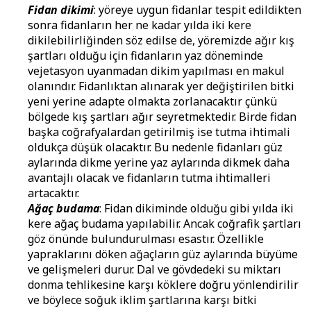
Fidan dikimi
: yöreye uygun fidanlar tespit edildikten
sonra fidanların her ne kadar yılda iki kere
dikilebilirliğinden söz edilse de, yöremizde ağır kış
şartları olduğu için fidanların yaz döneminde
vejetasyon uyanmadan dikim yapılması en makul
olanındır. Fidanlıktan alınarak yer değiştirilen bitki
yeni yerine adapte olmakta zorlanacaktır çünkü
bölgede kış şartları ağır seyretmektedir. Birde fidan
başka coğrafyalardan getirilmiş ise tutma ihtimali
oldukça düşük olacaktır. Bu nedenle fidanları güz
aylarında dikme yerine yaz aylarında dikmek daha
avantajlı olacak ve fidanların tutma ihtimalleri
artacaktır.
Ağaç budama
: Fidan dikiminde olduğu gibi yılda iki
kere ağaç budama yapılabilir. Ancak coğrafik şartları
göz önünde bulundurulması esastır. Özellikle
yapraklarını döken ağaçların güz aylarında büyüme
ve gelişmeleri durur. Dal ve gövdedeki su miktarı
donma tehlikesine karşı köklere doğru yönlendirilir
ve böylece soğuk iklim şartlarına karşı bitki