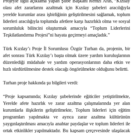
Projeyle ilgili açıklama yapan Şube Başkanı Remzi Aras, “Kızılay
olası afet zararlarını azaltmak için Kızılay şubeleri aracılığıyla
yerelde kurumlar arası işbirliğinin geliştirilmesini sağlamak, toplum
liderleri aracılığıyla toplumda afetlere karşı hazırlıklı olma ve sosyal
sorumluluk bilincini oluşturmak amacıyla “Toplum Liderlerini
Teşkilatlandırma Projesi”ni hayata geçirmeyi amaçladık.”
Türk Kızılay’ı Proje İl Sorumlusu Özgür Turhan da, projenin, bir
afet sonrası Türk Kızılay’ı başta olmak üzere yardım kuruluşlarının
düzenlediği müdahale ve yardım operasyonlarının daha etkin ve
hızlı sürdürülmesine destek olacağı öngörülmekte olduğunu belirtti.
Turhan proje hakkında şu bilgileri verdi:
“Proje kapsamında; Kızılay şubelerinde eğiticiler yetiştirilmekte,
Yerelde afete hazırlık ve zarar azaltma çalışmalarında yer alan
kurumlarla ilişkilerin geliştirilmekte, Toplum liderleri için eğitim
programları yapılmakta ve ayrıca zarar azaltma kültürünün
yaygınlaştırılması amacıyla anahtar paydaşlar ve toplum liderleri ile
ortak etkinlikler yapılmaktadır. Bu kapsam çerçevesinde ulaşılacak